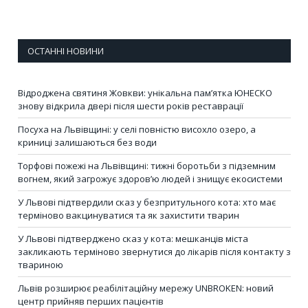
ОСТАННІ НОВИНИ
Відроджена святиня Жовкви: унікальна пам’ятка ЮНЕСКО
знову відкрила двері після шести років реставрації
Посуха на Львівщині: у селі повністю висохло озеро, а
криниці залишаються без води
Торфові пожежі на Львівщині: тижні боротьби з підземним
вогнем, який загрожує здоров’ю людей і знищує екосистеми
У Львові підтвердили сказ у безпритульного кота: хто має
терміново вакцинуватися та як захистити тварин
У Львові підтверджено сказ у кота: мешканців міста
закликають терміново звернутися до лікарів після контакту з
твариною
Львів розширює реабілітаційну мережу UNBROKEN: новий
центр прийняв перших пацієнтів