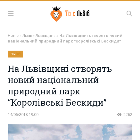
Home
»
Львів
»
Львівщина
»
На Львівщині створять новий
національний природний парк “Королівські Бескиди”
ЛЬВІВ
На Львівщині створять
новий національний
природний парк
“Королівські Бескиди”
14/06/2018 19:00
2262