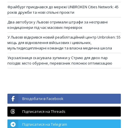
Фрайбург приєднався до мережі UNBROKEN Cities Network: 45
років дружби та нові спільні проєкти
Два автобуси у Львові отримали штрафи за несправні
кондиціонери під час масових перевірок
У Львові відкрився новий реабілітаційний центр Unbroken: 55
місць для відновлення військових і цивільних,
мультидисциплінарні команди та власна медична школа
Укрзалізниця скасувала зупинки у Стрию для двох пар
поїздів: місто обурене, перевізник пояснює оптимізацією
Вподобати в Facebook
Підписатися на Threads
Підписатися на Telegram