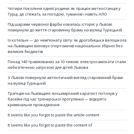
Чотири покоління однієї родини: як працює метеостанція у
Турці, де стежать за погодою, туманом і навіть НЛО
Під шарами червоної фарби ховалась історія: у Львові
повернули до життя старовинну браму на вулиці Турецькій
Із котельні — до чемпіонату світу: як дрогобицька велошкола
на Львівщині виховує спортсменів національної збірної без
великих бюджетів
Понад 140 травмованих за 10 тижнів: електросамокати стали
небезпечною загрозою для дітей Львова
У Львові повернули автентичний вигляд старовинній брамі
на вулиці Турецькій
Трагедія на Львівщині: восьмирічний каратист потонув у
басейні під час тренерської прогулянки — відкрито
кримінальне провадження
It seems like you forgot to paste the article content
It seems like you forgot to paste the content of