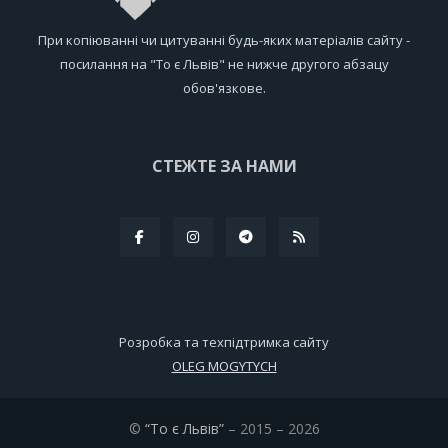
При копіюванні чи цитуванні будь-яких матеріалів сайту -
посилання на "То є Львів" не нижче другого абзацу
обов'язкове.
СТЕЖТЕ ЗА НАМИ
Розробка та техпідтримка сайту
OLEG MOGYTYCH
©
“То є Львів”
– 2015 – 2026