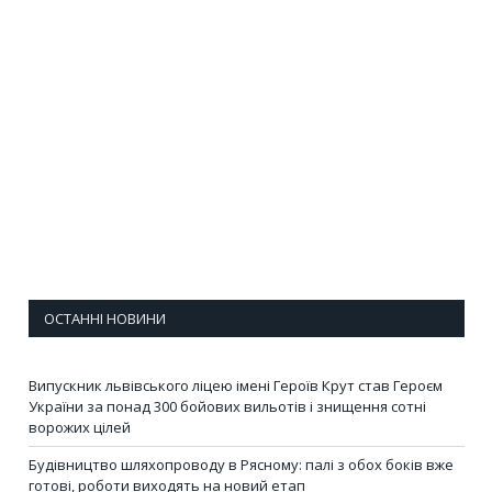
ОСТАННІ НОВИНИ
Випускник львівського ліцею імені Героїв Крут став Героєм
України за понад 300 бойових вильотів і знищення сотні
ворожих цілей
Будівництво шляхопроводу в Рясному: палі з обох боків вже
готові, роботи виходять на новий етап