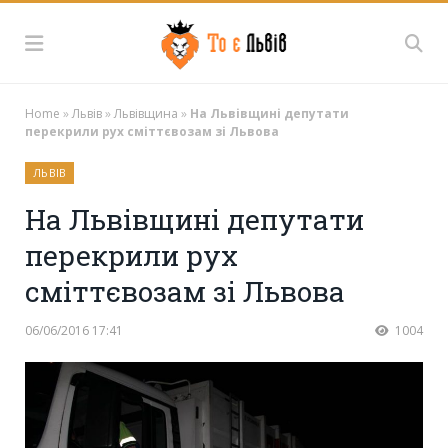
Home
»
Львів
»
Львівщина
»
На Львівщині депутати
перекрили рух сміттєвозам зі Львова
ЛЬВІВ
На Львівщині депутати
перекрили рух
сміттєвозам зі Львова
06/06/2016 17:41
1004