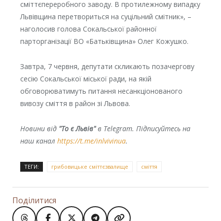
сміттєпереробного заводу. В протилежному випадку
Львівщина перетвориться на суцільний смітник», –
наголосив голова Сокальської районної
парторганізації ВО «Батьківщина» Олег Кожушко.
Завтра, 7 червня, депутати скликають позачергову
сесію Сокальської міської ради, на якій
обговорюватимуть питання несанкціонованого
вивозу сміття в район зі Львова.
Новини від
"То є Львів"
в Telegram. Підписуйтесь на
наш канал
https://t.me/inlvivinua
.
ТЕГИ:
грибовицьке сміттєзвалище
сміття
Поділитися