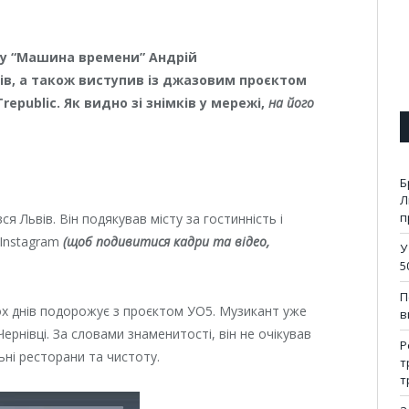
рту “Машина времени” Андрій
ів, а також виступив із джазовим проєктом
republic. Як видно зі знімків у мережі,
на його
Б
Л
п
я Львів. Він подякував місту за гостинність і
 Instagram
(щоб подивитися кадри та відео,
У
5
П
х днів подорожує з проєктом УО5. Музикант уже
в
Чернівці. За словами знаменитості, він не очікував
Р
ьні ресторани та чистоту.
т
т