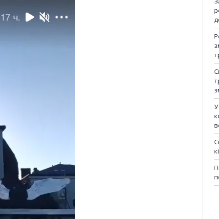
З
р
д
Р
з
т
С
т
з
У
к
в
С
к
П
п