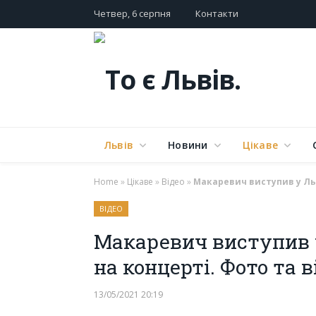
Четвер, 6 серпня
Контакти
Львів
Новини
Цікаве
Home
»
Цікаве
»
Відео
»
Макаревич виступив у Льв
ВІДЕО
Макаревич виступив у
на концерті. Фото та в
13/05/2021 20:19