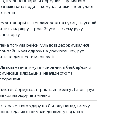
лодії у Львові вкрали форсунки з вуличного
озпилювача води — комунальники звернулися
о поліції
емонт аварійної тепломережі на вулиці Науковій
мінить маршрут тролейбуса та схему руху
ранспорту
пека погнула рейки: у Львові деформувалися
рамвайні колії одразу на двох вулицях, рух
мінено для шести маршрутів
 Львові навчатимуть чиновників безбар’єрній
омунікації з людьми з інвалідністю та
етеранами
пека деформувала трамвайні колії у Львові: рух
ількох маршрутів змінено
ісля ракетного удару по Львову понад тисячу
остраждалих отримали допомогу від міста