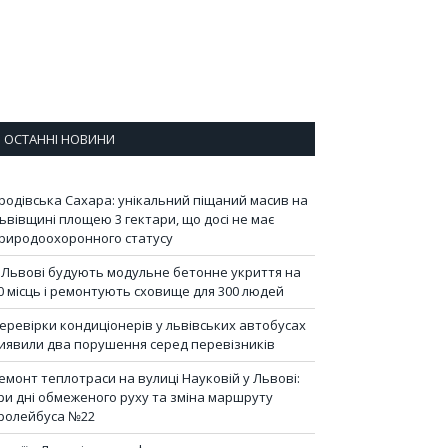
ОСТАННІ НОВИНИ
родівська Сахара: унікальний піщаний масив на
ьвівщині площею 3 гектари, що досі не має
риродоохоронного статусу
 Львові будують модульне бетонне укриття на
0 місць і ремонтують сховище для 300 людей
еревірки кондиціонерів у львівських автобусах
иявили два порушення серед перевізників
емонт теплотраси на вулиці Науковій у Львові:
ри дні обмеженого руху та зміна маршруту
ролейбуса №22