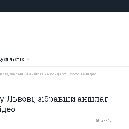
Суспільство
ові, зібравши аншлаг на концерті. Фото та відео
 Львові, зібравши аншлаг
ідео
27740