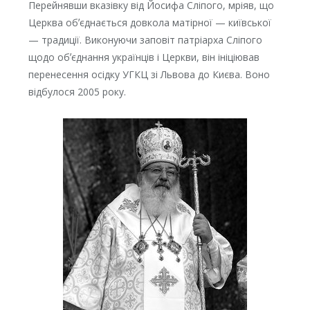
Перейнявши вказівку від Йосифа Сліпого, мріяв, що
Церква обʼєднається довкола матірної — київської
— традиції. Виконуючи заповіт патріарха Сліпого
щодо обʼєднання українців і Церкви, він ініціював
перенесення осідку УГКЦ зі Львова до Києва. Воно
відбулося 2005 року.