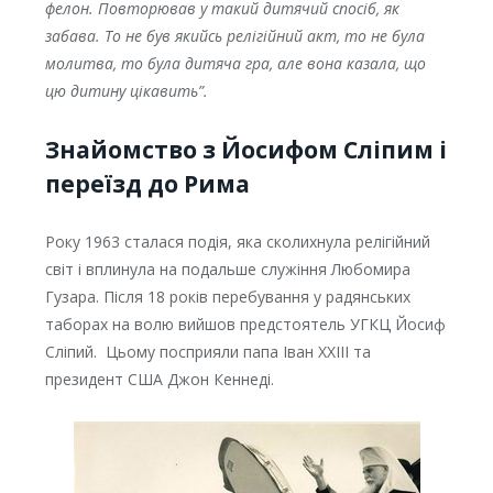
фелон. Повторював у такий дитячий спосіб, як
забава. То не був якийсь релігійний акт, то не була
молитва, то була дитяча гра, але вона казала, що
цю дитину цікавить”.
Знайомство з Йосифом Сліпим і
переїзд до Рима
Року 1963 сталася подія, яка сколихнула релігійний
світ і вплинула на подальше служіння Любомира
Гузара. Після 18 років перебування у радянських
таборах на волю вийшов предстоятель УГКЦ Йосиф
Сліпий. Цьому посприяли папа Іван XXIII та
президент США Джон Кеннеді.