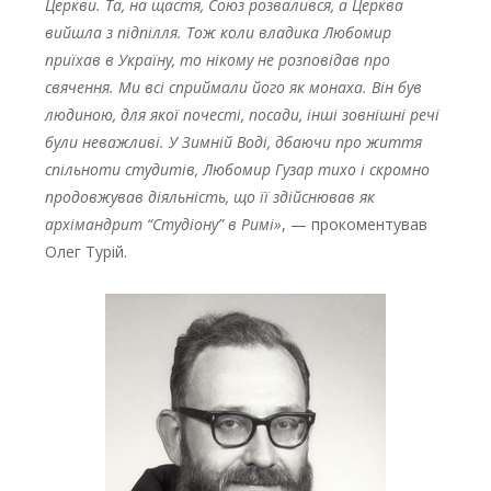
Церкви. Та, на щастя, Союз розвалився, а Церква
вийшла з підпілля. Тож коли владика Любомир
приїхав в Україну, то нікому не розповідав про
свячення. Ми всі сприймали його як монаха. Він був
людиною, для якої почесті, посади, інші зовнішні речі
були неважливі. У Зимній Воді, дбаючи про життя
спільноти студитів, Любомир Гузар тихо і скромно
продовжував діяльність, що її здійснював як
архімандрит “Студіону” в Римі»
, — прокоментував
Олег Турій.