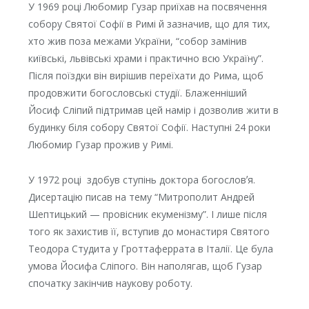
У 1969 році Любомир Гузар приїхав на посвячення
собору Святої Софії в Римі й зазначив, що для тих,
хто жив поза межами України, “собор замінив
київські, львівські храми і практично всю Україну”.
Після поїздки він вирішив переїхати до Рима, щоб
продовжити богословські студії. Блаженніший
Йосиф Сліпий підтримав цей намір і дозволив жити в
будинку біля собору Святої Софії. Наступні 24 роки
Любомир Гузар прожив у Римі.
У 1972 році здобув ступінь доктора богословʼя.
Дисертацію писав на тему “Митрополит Андрей
Шептицький — провісник екуменізму”. І лише після
того як захистив її, вступив до монастиря Святого
Теодора Студита у Гроттаферрата в Італії. Це була
умова Йосифа Сліпого. Він наполягав, щоб Гузар
спочатку закінчив наукову роботу.