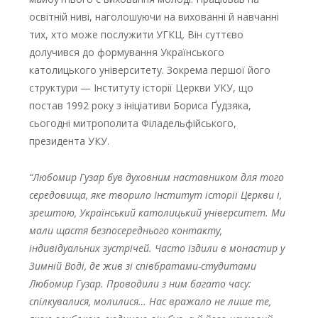
освітній ниві, наголошуючи на вихованні й навчанні
тих, хто може послужити УГКЦ. Він суттєво
долучився до формування Українського
католицького університету. Зокрема першої його
структури — Інституту історії Церкви УКУ, що
постав 1992 року з ініціативи Бориса Ґудзяка,
сьогодні митрополита Філадельфійського,
президента УКУ.
“Любомир Гузар був духовним наставником для того
середовища, яке творило Інститут історії Церкви і,
зрештою, Український католицький університет. Ми
мали щастя безпосереднього контакту,
індивідуальних зустрічей. Часто їздили в монастир у
Зимній Воді, де жив зі співбратами-студитами
Любомир Гузар. Проводили з ним багато часу:
спілкувалися, молилися… Нас вражало не лише те,