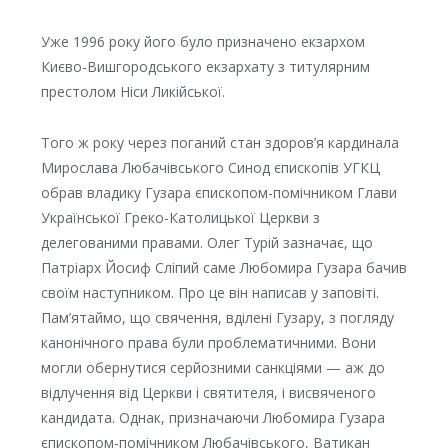
Уже 1996 року його було призначено екзархом
Києво-Вишгородського екзархату з титулярним
престолом Ніси Ликійської.
Того ж року через поганий стан здоров’я кардинала
Мирослава Любачівського Синод єпископів УГКЦ
обрав владику Гузара єпископом-помічником Глави
Української Греко-Католицької Церкви з
делегованими правами. Олег Турій зазначає, що
Патріарх Йосиф Сліпий саме Любомира Гузара бачив
своїм наступником. Про це він написав у заповіті.
Пам’ятаймо, що свячення, вділені Гузару, з погляду
канонічного права були проблематичними. Вони
могли обернутися серйозними санкціями — аж до
відлучення від Церкви і святителя, і висвяченого
кандидата. Однак, призначаючи Любомира Гузара
єпископом-помічником Любачівського, Ватикан