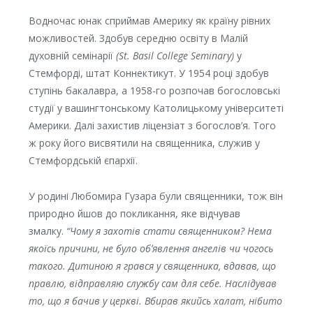
Водночас юнак сприймав Америку як країну рівних
можливостей. Здобув середню освіту в Малій
духовній семінарії
(St. Basil College Seminary)
у
Стемфорді, штат Коннектикут. У 1954 році здобув
ступінь бакалавра, а 1958-го розпочав богословські
студії у вашингтонському Католицькому університеті
Америки. Далі захистив ліцензіат з богослов’я. Того
ж року його висвятили на священника, служив у
Стемфордській єпархії.
У родині Любомира Гузара були священники, тож він
природно йшов до покликання, яке відчував
змалку.
“Чому я захотів стати священником? Нема
якоїсь причини, не було обʼявлення ангелів чи чогось
такого. Дитиною я грався у священника, вдавав, що
правлю, відправляю службу сам для себе. Наслідував
то, що я бачив у церкві. Вбирав якийсь халат, нібито