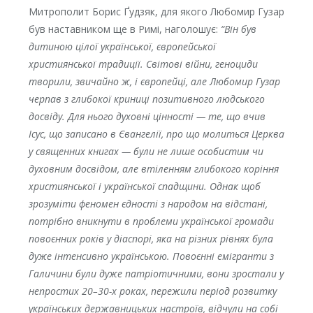
Митрополит Борис Ґудзяк, для якого Любомир Гузар
був наставником ще в Римі, наголошує:
“Він був
дитиною цілої української, європейської
християнської традиції. Світові війни, геноциди
творили, звичайно ж, і європейці, але Любомир Гузар
черпав з глибокої криниці позитивного людського
досвіду. Для нього духовні цінності — те, що вчив
Ісус, що записано в Євангелії, про що молиться Церква
у священних книгах — були не лише особистим чи
духовним досвідом, але втіленням глибокого коріння
християнської і української спадщини. Однак щоб
зрозуміти феномен єдності з народом на відстані,
потрібно вникнути в проблеми української громади
повоєнних років у діаспорі, яка на різних рівнях була
дуже інтенсивно українською. Повоєнні емігранти з
Галичини були дуже патріотичними, вони зростали у
непростих 20–30-х роках, пережили період розвитку
українських державницьких настроїв, відчули на собі