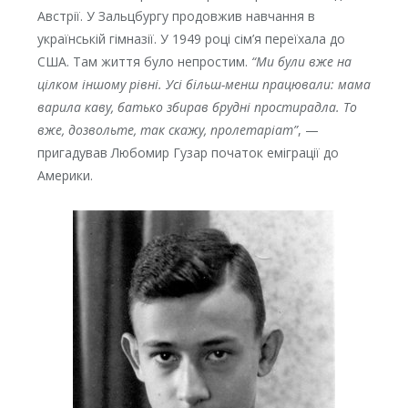
Австрії. У Зальцбургу продовжив навчання в
українській гімназії. У 1949 році сім’я переїхала до
США. Там життя було непростим.
“Ми були вже на
цілком іншому рівні. Усі більш-менш працювали: мама
варила каву, батько збирав брудні простирадла. То
вже, дозвольте, так скажу, пролетаріат”
, —
пригадував Любомир Гузар початок еміграції до
Америки.