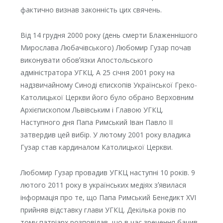
фактично визнав законність цих свячень.
Від 14 грудня 2000 року (день смерти Блаженнішого
Мирослава Любачівського) Любомир Гузар почав
виконувати обовʼязки Апостольського
адміністратора УГКЦ. А 25 січня 2001 року на
надзвичайному Синоді єпископів Української Греко-
Католицької Церкви його було обрано Верховним
Архієпископом Львівським і Главою УГКЦ.
Наступного дня Папа Римський Іван Павло II
затвердив цей вибір. У лютому 2001 року владика
Гузар став кардиналом Католицької Церкви.
Любомир Гузар провадив УГКЦ наступні 10 років. 9
лютого 2011 року в українських медіях зʼявилася
інформація про те, що Папа Римський Бенедикт XVI
прийняв відставку глави УГКЦ. Декілька років по
тому патріарх розповідав, що в час зречення бачив,