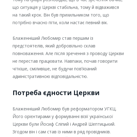
що ситуація у Церкві стабільна, тому й відважився
на такий крок. Він був прихильником того, що
потрібно вчасно піти, коли настає певний вік.
Блаженніший Любомир став першим із
предстоятелів, який добровільно склав
повноваження. Але після зречення з проводу Церкви
не перестав працювати. Навпаки, почав говорити
чіткіше, сміливіше, не будучи повʼязаний
адміністративною відповідальністю.
Потреба єдности Церкви
Блаженніший Любомир був реформатором УГКЦ.
Його орієнтирами у формуванні візії української
Церкви були Йосиф Сліпий і Андрей Шептицький.
Згодом він і сам став із ними в ряд провідників.