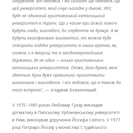
скерування. Він надіявся, і ми сьогодні ще надіємся, що
цей університет, який існує сьогодні у Львові, УКУ,
буде не одинокий християнський католицький
університет в Україні. Що з часом при Божій помочі
будуть люди, викладачі, бо студентів не бракує. А як
будуть кваліфіковані вихователі, то можна буде
створити подібні університети в інших країнах, як,
скажім, є в Америці та в західноєвропейських
державах, де не один — кілька християнських
католицьких університетів. Отже, його думка, мені
здається, була дуже правильна: приготовити
виховників і викладачів. І він надіявся, що я також до
того вступлю”
, — згадував Блаженніший.
У 1975–1985 роках Любомир Гузар викладав
догматику в Папському Урбаніанському університеті
в Римі, виконував доручення Йосифа Сліпого. У 1977
році Патріарх Йосиф у монастирі Студійського