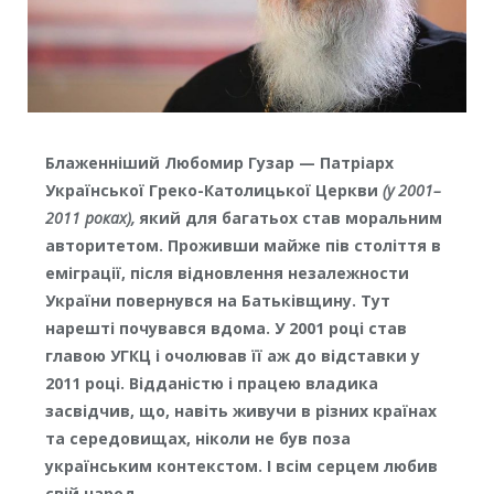
Блаженніший Любомир Гузар — Патріарх
Української Греко-Католицької Церкви
(у 2001–
2011 роках),
який для багатьох став моральним
авторитетом. Проживши майже пів століття в
еміграції, після відновлення незалежности
України повернувся на Батьківщину. Тут
нарешті почувався вдома. У 2001 році став
главою УГКЦ і очолював її аж до відставки у
2011 році. Відданістю і працею владика
засвідчив, що, навіть живучи в різних країнах
та середовищах, ніколи не був поза
українським контекстом. І всім серцем любив
свій народ.