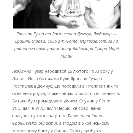
Ярослав Гузар та Ростислава Демчук, Любомир —
крайній справа. 1935 рік.
Фото: istpravda.com.ua / з
родинного архіву племінниці Любомира Гузара Марії
Рипан
Любомир Гузар народився 26 лютого 1933 року у
Львові. Його батьками були Ярослав Гузар і
Ростислава Демчук, що походили з інтелігентних та
освічених родин, із яких вийшло багато священників.
Батько був громадським діячем. Служив у Легіоні
УСС, далі в УГА. Після Першої світової війни
працював у кооперації в м. Галич
(нині Івано-
Франківської области),
а згодом в Українському
земельному банку у Львові. Освіту здобув у