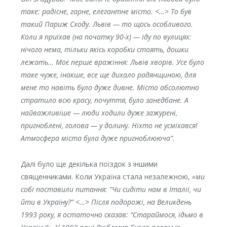
таке: радісне, гарне, елегантне місто. <…> То був
такий Париж Сходу. Львів — то щось особливого.
Коли я приїхав (на початку 90-х) — іду по вулицях:
нічого нема, тільки якісь коробки стоять, дошки
лежать… Моє перше вражіння: Львів хворів. Усе було
таке чуже, інакше, все ще дихало радянщиною, для
мене то навіть було дуже дивне. Місто абсолютно
стратило всю красу, почуття, було занедбане. А
найважливіше — люди ходили дуже зажурені,
пригноблені, голова — у долину. Ніхто не усміхався!
Атмосфера міста була дуже пригноблююча”.
Далі було ще декілька поїздок з іншими
священниками. Коли Україна стала незалежною,
«ми
собі поставили питання: “Чи сидіти нам в Італії, чи
йти в Україну?” <…> Після подорожі, на Великдень
1993 року, я остаточно сказав: “Стараймося, їдьмо в