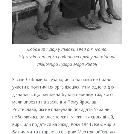
Любомир Гузар у Львові, 1940 рік.
Фото:
istpravda.com.ua / з родинного архіву племінниці
Любомира Гузара Марії Рипан
Зі слів Любомира Гузара, його баткьки не брали
участи в політичних організаціях. Утім одного дня
дізналися, що їхні імена були в переліку тих, кого
мали вивезти на заслання. Тому Ярослав і
Ростислава, які не планували покидати України,
побоюючись за власне життя і життя своїх дітей,
вирішили податися на Захід. Року 1944 Любомир із
батьками та старшою сестрою Мартою виїхав до