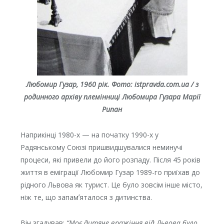
Любомир Гузар, 1960 рік.
Фото: istpravda.com.ua / з
родинного архіву племінниці Любомира Гузара Марії
Рипан
Наприкінці 1980-х — на початку 1990-х у
Радянському Союзі пришвидшувалися неминучі
процеси, які привели до його розпаду. Після 45 років
життя в еміграції Любомир Гузар 1989-го приїхав до
рідного Львова як турист. Це було зовсім інше місто,
ніж те, що запамʼяталося з дитинства.
Він згадував:
“Моє дитяче вражіння від Львова було