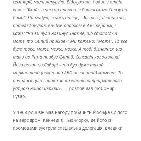
семінарії, мали літургію. Відслужили, і один з отців
каже: “Якийсь єпископ приїхав із Радянського Союзу до
Рима”. Пригадую, якийсь отець, здається, Левицький,
потелефонував, він був парохом в Амстердамі, і
каже: “Чи ви чули новину? Знаєте, що сталося? А
може, то Сліпий приїхав?” Ми кажемо: “Може”. То все
було таке: може, може, може. А тоді дізналися, що
таки до Рима прибув Сліпий. Сенсація колосальна!
Його поява на Соборі – то був дуже такий
маркантний (помітний АБО визначний) момент. То
почалася ціла справа за визнання патріархального
устрою нашої церкви»
, — розповідав Любомир
Гузар.
У 1968 році він мав нагоду побачити Йосифа Сліпого
на аеродромі Кеннеді в Нью-Йорку, де його із
промовами зустріла спеціальна делегація, владики.