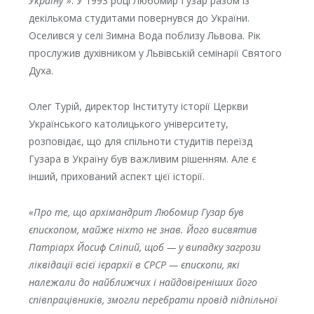
Україну”»
. У 1993 році Любомир Гузар разом із
декількома студитами повернувся до України.
Оселився у селі Зимна Вода поблизу Львова. Рік
прослужив духівником у Львівській семінарії Святого
Духа.
Олег Турій, директор Інституту історії Церкви
Українського католицького університету,
розповідає, що для спільноти студитів переїзд
Гузара в Україну був важливим рішенням. Але є
інший, прихований аспект цієї історії.
«Про те, що архімандрит Любомир Гузар був
єпископом, майже ніхто не знав. Його висвятив
Патріарх Йосиф Сліпий, щоб — у випадку загрози
ліквідації всієї ієрархії в СРСР — єпископи, які
належали до найближчих і найдовіреніших його
співпрацівників, змогли перебрати провід підпільної