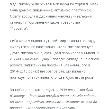
віденському Університеті міжнародної торгівлі. Мати
була дочкою священника, активною пластункою.
Освіту здобула в Державній жіночій учительській
семінарії і Торговельній школі товариства
“Просвіта”.
Сімʼя жила у Львові. Тут Любомир закінчив народну
школу і перший клас гімназії. Коли світ сколихнула
Друга світова війна, сімʼя і далі проживала у Львові. У
книжці “Любомир Гузар. Спогади” (укладена на основі
розмов, записаних на прохання Блаженнішого в
2014–2016 роках) він розповідає, що виразно
пригадує початок війни. Хлопцеві було шість років.
Запам’ятав це так:
“1 вересня 1939 року — то була
пʼятниця — десь коло полудня почали бомби падати
на Львів. Я пригадую, мама нас чимскорше зігнала до
пивниці… І ми перечікували, аж минуть