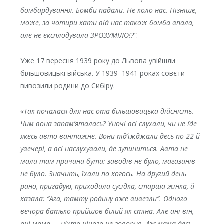
бомбардування. Бомби падали. Не коло нас. Пізніше,
може, за чотири хати від нас також бомба впала,
але не експлодувала ЗРОЗУМІЛО!?”
.
Уже 17 вересня 1939 року до Львова увійшли
більшовицькі війська. У 1939–1941 роках совєти
вивозили родини до Сибіру.
«Так почалася для нас ота більшовицька дійсність.
Чим вона запамʼяталась? Уночі всі слухали, чи не їде
якесь авто вантажне. Вони підʼїжджали десь по 22-й
увечері, а всі наслухували, де зупиниться. Авта не
мали там причини бути: заводів не було, магазинів
не було. Значить, їхали по когось. На другий день
рано, пригадую, приходила сусідка, старша жінка, й
казала: “Ага, тамту родину вже вивезли”. Одного
вечора батько прийшов білий як стіна. Але ані він,
ані мама — ніхто нічого не говорив. Аж мама десь