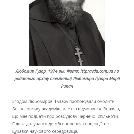
Любомир Гузар, 1974 рік.
Фото: istpravda.com.ua / з
родинного архіву племінниці Любомира Гузара Марії
Рипан
Згодом Любомирові Гузару пропонували очолити
Богословську академію, але він відмовився. Вважав,
що має подбати про розбудову чернечої спільноти.
Однак долучався до обговорення концепції, не
цурався наукового середовища.