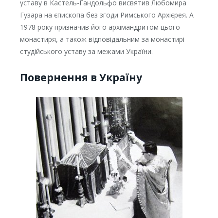
уставу в Кастель-Ґандольфо висвятив Любомира
Гузара на єпископа без згоди Римського Архієрея. А
1978 року призначив його архімандритом цього
монастиря, а також відповідальним за монастирі
студійського уставу за межами України.
Повернення в Україну