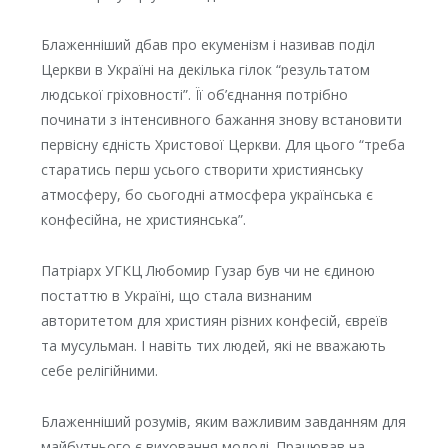
Блаженніший дбав про екуменізм і називав поділ
Церкви в Україні на декілька гілок “результатом
людської гріховності”. Її об’єднання потрібно
починати з інтенсивного бажання знову встановити
первісну єдність Христової Церкви. Для цього “треба
старатись перш усього створити християнську
атмосферу, бо сьогодні атмосфера українська є
конфесійна, не християнська”.
Патріарх УГКЦ Любомир Гузар був чи не єдиною
постаттю в Україні, що стала визнаним
авторитетом для християн різних конфесій, євреїв
та мусульман. І навіть тих людей, які не вважають
себе релігійними.
Блаженніший розумів, яким важливим завданням для
майбутнього є виховання молоді. Працював на