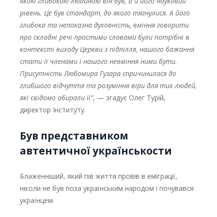
якою глибокою людиною він був, а й його науковий
рівень. Це був стандарт, до якого тягнулися. А його
глибока та непоказна духовність, вміння говорити
про складні речі простими словами були потрібні в
контексті виходу Церкви з підпілля, нашого бажання
стати її членами і нашого невміння ними бути.
Присутність Любомира Гузара спричинилася до
глибшого відчуття та розуміння віри для тих людей,
які свідомо обирали її”
, — згадує Олег Турій,
директор Інституту.
Був представником
автентичної українськости
Блаженніший, який пів життя провів в еміграції,
ніколи не був поза українським народом і почувався
українцем.