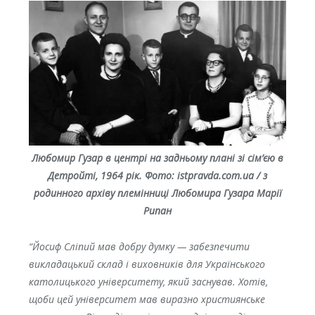
Любомир Гузар в центрі на задньому плані зі сім’єю в
Детройті, 1964 рік.
Фото: istpravda.com.ua / з
родинного архіву племінниці Любомира Гузара Марії
Рипан
“Йосиф Сліпий мав добру думку — забезпечити
викладацький склад і виховників для Українського
католицького університету, який заснував. Хотів,
щоби цей університет мав виразно християнське