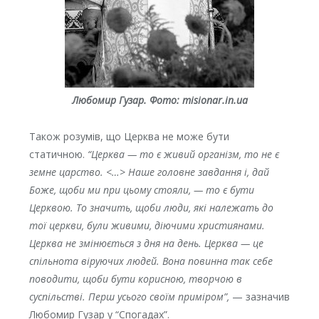
Любомир Гузар.
Фото: misionar.in.ua
Також розумів, що Церква не може бути
статичною.
“Церква — то є живий організм, то не є
земне царство. <…> Наше головне завдання і, дай
Боже, щоби ми при цьому стояли, — то є бути
Церквою. То значить, щоби люди, які належать до
тої церкви, були живими, діючими християнами.
Церква не змінюється з дня на день. Церква — це
спільнота віруючих людей. Вона повинна так себе
поводити, щоби бути корисною, творчою в
суспільстві. Перш усього своїм приміром”,
— зазначив
Любомир Гузар у “Спогадах”.