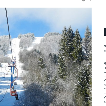
812
Л
к
о
Д
Н
м
У
з
С
У
4