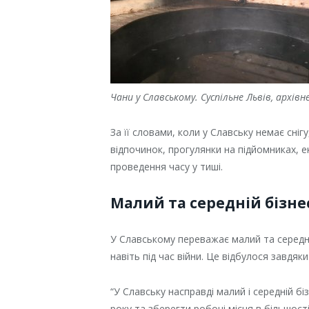
Чани у Славському. Суспільне Львів, архів
За її словами, коли у Славську немає сні
відпочинок, прогулянки на підйомниках, е
проведення часу у тиші.
Малий та середній бізн
У Славському переважає малий та середній
навіть під час війни. Це відбулося завд
“У Славську насправді малий і середній б
року та зберегти робочі місця в більшості