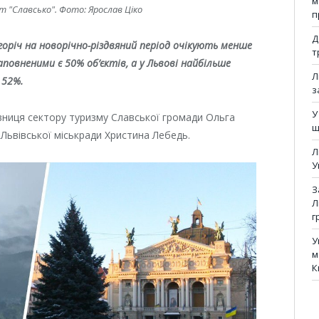
м
т "Славсько". Фото: Ярослав Ціко
п
Д
огоріч на новорічно-різдвяний період очікують менше
т
аповненими є 50% об’єктів, а у Львові найбільше
Л
 52%.
з
У
вниця сектору туризму Славської громади Ольга
щ
 Львівської міськради Христина Лебедь.
Л
У
З
Л
г
У
м
К