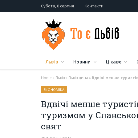
Субота, 8 серпня
Контакти
Львів
Новини
Цікаве
Home
»
Львів
»
Львівщина
»
Вдвічі менше туристів
ЕКОНОМІКА
Вдвічі менше туристів
туризмом у Славськом
свят