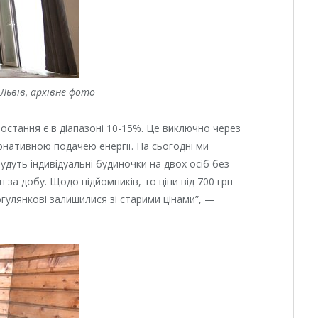
 Львів, архівне фото
зростання є в діапазоні 10-15%. Це виключно через
рнативною подачею енергії. На сьогодні ми
будуть індивідуальні будиночки на двох осіб без
рн за добу. Щодо підйомників, то ціни від 700 грн
огулянкові залишилися зі старими цінами”, —