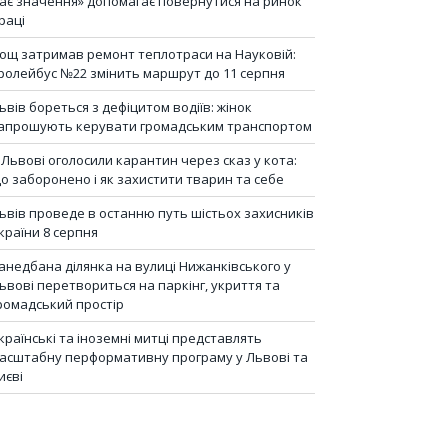
ає значення» допомагає повернутися на ринок
раці
ощ затримав ремонт теплотраси на Науковій:
ролейбус №22 змінить маршрут до 11 серпня
ьвів бореться з дефіцитом водіїв: жінок
апрошують керувати громадським транспортом
 Львові оголосили карантин через сказ у кота:
о заборонено і як захистити тварин та себе
ьвів проведе в останню путь шістьох захисників
країни 8 серпня
анедбана ділянка на вулиці Нижанківського у
ьвові перетвориться на паркінг, укриття та
ромадський простір
країнські та іноземні митці представлять
асштабну перформативну програму у Львові та
иєві