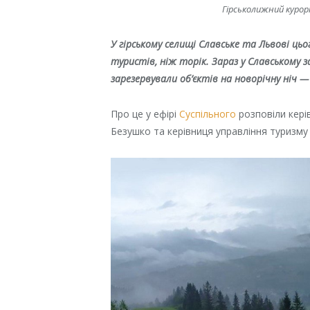
Гірськолижний курор
У гірському селищі Славське та Львові ць
туристів, ніж торік. Зараз у Славському з
зарезервували об’єктів на новорічну ніч —
Про це у ефірі
Суспільного
розповіли кері
Безушко та керівниця управління туризму