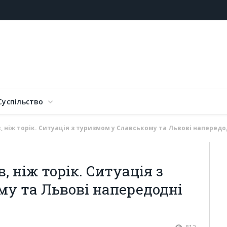
Суспільство
, ніж торік. Ситуація з туризмом у Славському та Львові напередо
, ніж торік. Ситуація з
у та Львові напередодні