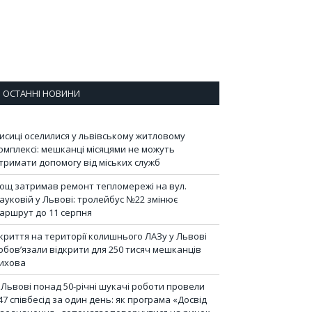
ОСТАННІ НОВИНИ
исиці оселилися у львівському житловому
омплексі: мешканці місяцями не можуть
тримати допомогу від міських служб
ощ затримав ремонт тепломережі на вул.
ауковій у Львові: тролейбус №22 змінює
аршрут до 11 серпня
криття на території колишнього ЛАЗу у Львові
обов’язали відкрити для 250 тисяч мешканців
ихова
 Львові понад 50-річні шукачі роботи провели
47 співбесід за один день: як програма «Досвід