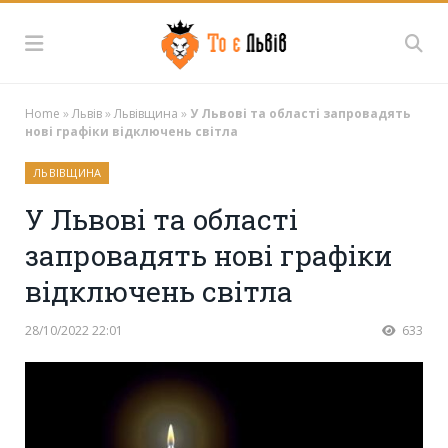
Home
»
Львів
»
Львівщина
»
У Львові та області запровадять
нові графіки відключень світла
ЛЬВІВЩИНА
У Львові та області
запровадять нові графіки
відключень світла
28/10/2022 22:01
633