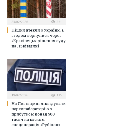
23/02/2026
251
Пішки втекли з України, а
згодом вернулися через
«Краківець»: рішення суду
на Львівщині
19/02/2026
115
На Львівщині ліквідували
нарколабораторію з
прибутком понад 500
тисяч на місяць:
спецоперація «Рубікон»