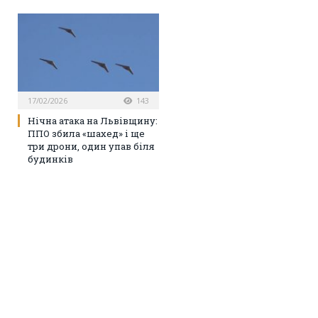
17/02/2026
143
Нічна атака на Львівщину:
ППО збила «шахед» і ще
три дрони, один упав біля
будинків