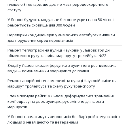
площею 3 гектари, що досі не має природоохоронного
статусу
У Львові будують модульне бетонне укриття на 50 місць і
ремонтують сховище для 300 людей
Перевірки кондиціонерів у львівських автобусах виявили
два порушення серед перевізників
Ремонт теплотраси на вулиці Науковій у Львові: три дні
обмеженого руху та зміна маршруту тролейбуса №22
Злодії у Львові вкрали форсунки з вуличного розпилювача
води — комунальники звернулися до поліції
Ремонт аварійної тепломережі на вулиці Науковій змінить
маршрут тролейбуса та схему руху транспорту
Спека погнула рейки: у Львові деформувалися трамвайні
колії одразу на двох вулицях, рух змінено для шести
маршрутів
У Львові навчатимуть чиновників безбар’єрній комунікації з
людьми з інвалідністю та ветеранами