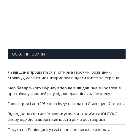
ОСТАННІ НОВИНИ
Львівщина прощається з чотирма героями: розвідник,
стрілець, десантник і штурмовик віддали життя за Україну
Мер баварського Мурнау вперше відвідав Львів і розповів
про спільну європейську відповідальність за безпеку
Гроза, град і до +29°: якою буде погода на Львівщині 7 серпня
Відроджена святиня Жовкви: унікальна пам’ятка ЮНЕСКО
знову відкрила двері після шести років реставрації
Посуха на Львівщині: у селі повністю висохло озеро, а