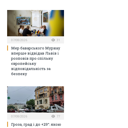
07/08/2026
31
Мер баварського Мурнау
вперше відвідав Львів і
розповів про спільну
європейську
відповідальність за
безпеку
07/08/2026
77
Гроза, град і до +29°: якою