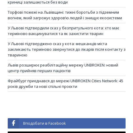
криниці залишаються без води
Торфові пожежі на Львівщині: тижні боротьби з підземним
вогнем, який загрожує здоров’ю людей і знищує екосистеми
У Львові підтвердили сказ у безпритульного кота: хто має
терміново вакцинуватися та як захистити тварин
У Львові підтверджено сказ у кота: мешканців міста
закликають терміново звернутися до лікарів після контакту з
твариною
Львів розширює реабілітаційну мережу UNBROKEN: новий
центр прийняв перших пацієнтів
Фрайбург приєднався до мережі UNBROKEN Cities Network: 45
років дружби та нові спільні проєкти
Вподобати в Facebook