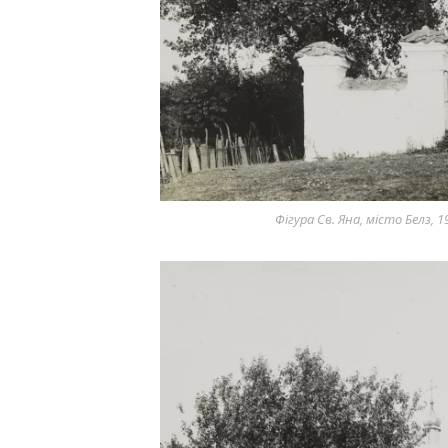
Фігура Св. Яна, місто Белз,