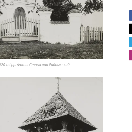
 1920-ті рр. Фото: Станіслав Радомський