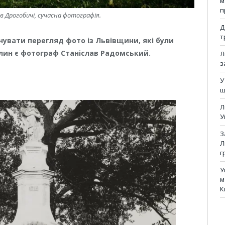
м
п
в Дрогобичі, сучасна фотографія.
Д
т
нувати перегляд фото із Львівщини, які були
ітлин є фотограф Станіслав Радомський.
Л
з
У
щ
Л
У
З
Л
г
У
м
К