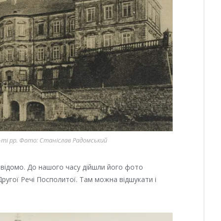
-ті рр. Фото: Станіслав Радомський
відомо. До нашого часу дійшли його фото
Другої Речі Посполитої. Там можна відшукати і