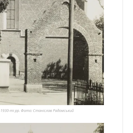
-1930-ті рр. Фото: Станіслав Радомський