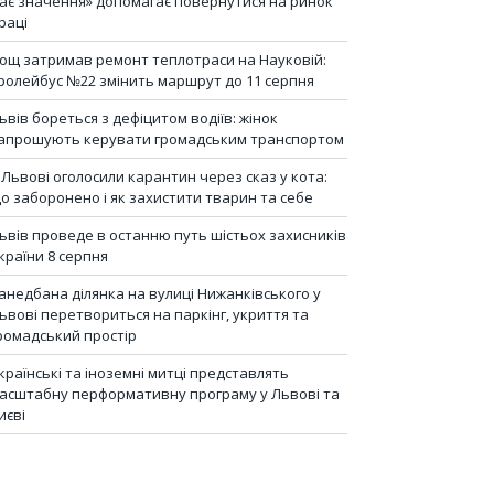
ає значення» допомагає повернутися на ринок
раці
ощ затримав ремонт теплотраси на Науковій:
ролейбус №22 змінить маршрут до 11 серпня
ьвів бореться з дефіцитом водіїв: жінок
апрошують керувати громадським транспортом
 Львові оголосили карантин через сказ у кота:
о заборонено і як захистити тварин та себе
ьвів проведе в останню путь шістьох захисників
країни 8 серпня
анедбана ділянка на вулиці Нижанківського у
ьвові перетвориться на паркінг, укриття та
ромадський простір
країнські та іноземні митці представлять
асштабну перформативну програму у Львові та
иєві