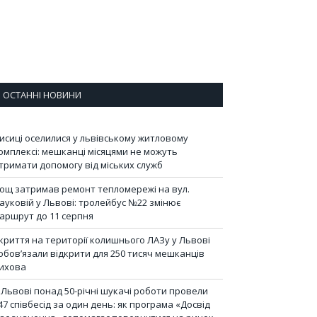
ОСТАННІ НОВИНИ
исиці оселилися у львівському житловому
омплексі: мешканці місяцями не можуть
тримати допомогу від міських служб
ощ затримав ремонт тепломережі на вул.
ауковій у Львові: тролейбус №22 змінює
аршрут до 11 серпня
криття на території колишнього ЛАЗу у Львові
обов’язали відкрити для 250 тисяч мешканців
ихова
 Львові понад 50-річні шукачі роботи провели
47 співбесід за один день: як програма «Досвід