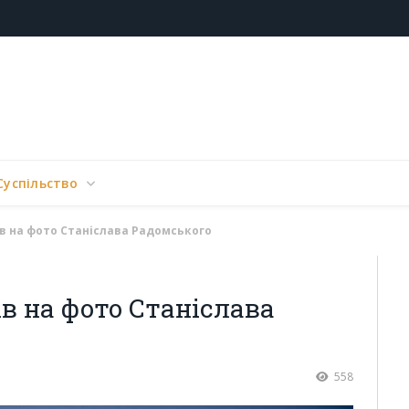
Суспільство
ів на фото Станіслава Радомського
ів на фото Станіслава
558