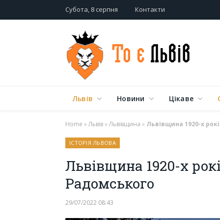
Субота, 8 серпня
Контакти
Львів
Новини
Цікаве
Home
»
Львів
»
Львівщина
»
Львівщина 1920-х рок
ІСТОРІЯ ЛЬВОВА
Львівщина 1920-х рок
Радомського
29/07/2022 08:43