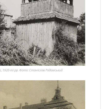
ж, 1920-ті рр. Фото: Станіслав Радомський