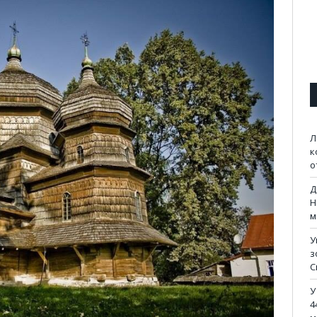
Л
к
о
Д
Н
м
У
з
С
У
4