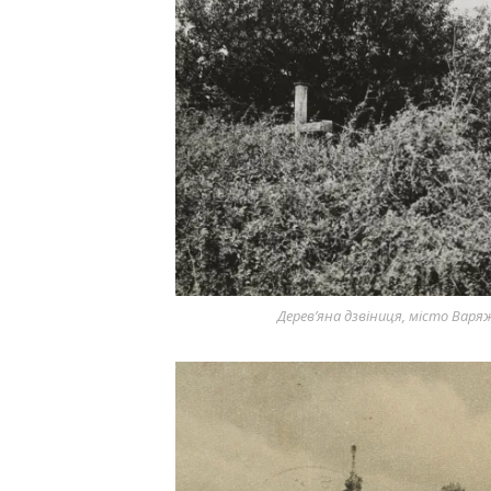
Дерев’яна дзвіниця, місто Варя