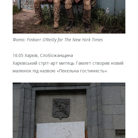
Фото: Finbarr O’Reilly for The New York Times
16.05 Харків, Слобожанщина
Харківський стріт-арт митець Гамлет створив новий
малюнок під назвою «Пекельна гостинність».