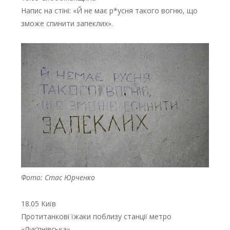
Напис на стіні: «Й не має р*усня такого вогню, що
зможе спинити запеклих».
Фото: Стас Юрченко
18.05 Київ
Протитанкові їжаки поблизу станції метро
«Лук’янівська».