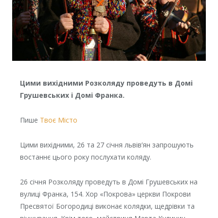
Цими вихідними Розколяду проведуть в Домі
Грушевських і Домі Франка.
Пише
Твоє Місто
Цими вихідними, 26 та 27 січня львів’ян запрошують
востаннє цього року послухати коляду.
26 січня Розколяду проведуть в Домі Грушевських на
вулиці Франка, 154. Хор «Покрова» церкви Покрови
Пресвятої Богородиці виконає колядки, щедрівки та