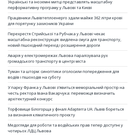
Українські та іноземні митці представлять масштабну
перформативну програму у Львові та Києві
Працівники Львівтеплоенерго здали майже 362 літри крові
для порятунку захисників України
Перехрестя Стрийської та Рубчака у Львові чекає
масштабна реконструкція: виділена смуга для транспорту,
новий пішохідний перехід і розширення дороги
Аварія у електромережах Львова паралізувала рух
громадського транспорту в центрі міста
Туман та шторм: синоптики оголосили попередження для
водіїв і пішоходів на суботу
У парку Франка у Львові з’явиться меморіальний простір на
честь ректора Івана Вакарчука: переможця визначить
архітектурний конкурс
Торфовище Білогорща у фіналі Adapterra UA: Львів бореться
за визнання кліматичного проєкту
Медогляди для роботи та водійських прав тепер доступні у
чотирьох ЛДЦ Львова