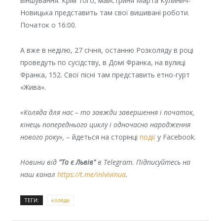
віншування. Крім того, майстриня Марта Кулинич-
Новицька представить там свої вишивані роботи.
Початок о 16:00.
А вже в неділю, 27 січня, останню Розколяду в році
проведуть по сусідству, в Домі Франка, на вулиці
Франка, 152. Свої пісні там представить етно-гурт
«Жива».
«Коляда для нас – то завжди завершення і початок,
кінець попереднього циклу і одночасно народження
нового року»,
– йдеться на сторінці
події
у Facebook.
Новини від
"То є Львів"
в Telegram. Підписуйтесь на
наш канал
https://t.me/inlvivinua
.
ТЕГИ:
коляда