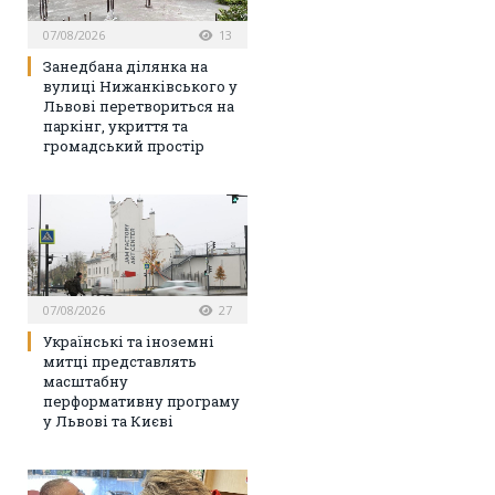
07/08/2026
13
Занедбана ділянка на
вулиці Нижанківського у
Львові перетвориться на
паркінг, укриття та
громадський простір
07/08/2026
27
Українські та іноземні
митці представлять
масштабну
перформативну програму
у Львові та Києві