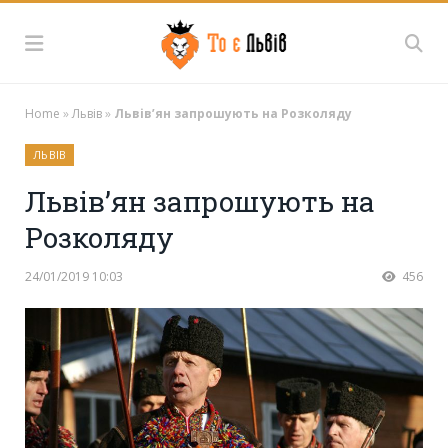
Home
»
Львів
»
Львів’ян запрошують на Розколяду
ЛЬВІВ
Львів’ян запрошують на
Розколяду
24/01/2019 10:03
456