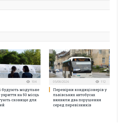
104
05/08/2026
112
і будують модульне
Перевірки кондиціонерів у
 укриття на 50 місць
львівських автобусах
тують сховище для
виявили два порушення
ей
серед перевізників