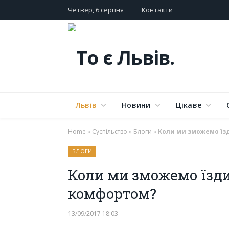
Четвер, 6 серпня
Контакти
Львів
Новини
Цікаве
Home
»
Суспільство
»
Блоги
»
Коли ми зможемо їзд
БЛОГИ
Коли ми зможемо їзди
комфортом?
13/09/2017 18:03