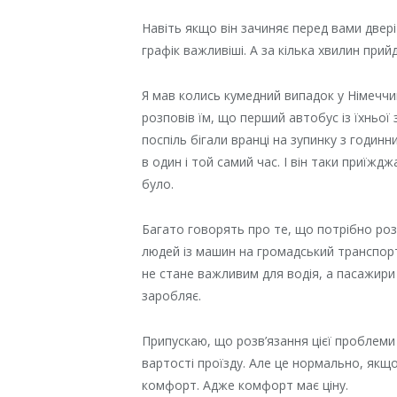
Навіть якщо він зачиняє перед вами двері
графік важливіші. А за кілька хвилин прий
Я мав колись кумедний випадок у Німеччин
розповів їм, що перший автобус із їхньої з
поспіль бігали вранці на зупинку з годин
в один і той самий час. І він таки приїждж
було.
Багато говорять про те, що потрібно роз
людей із машин на громадський транспорт.
не стане важливим для водія, а пасажири 
заробляє.
Припускаю, що розв’язання цієї проблеми
вартості проїзду. Але це нормально, якщ
комфорт. Адже комфорт має ціну.