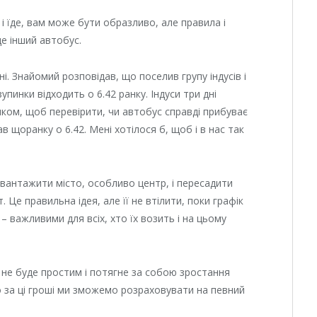
 і їде, вам може бути образливо, але правила і
де інший автобус.
і. Знайомий розповідав, що поселив групу індусів і
упинки відходить о 6.42 ранку. Індуси три дні
ником, щоб перевірити, чи автобус справді прибуває
ав щоранку о 6.42. Мені хотілося б, щоб і в нас так
вантажити місто, особливо центр, і пересадити
 Це правильна ідея, але її не втілити, поки графік
– важливими для всіх, хто їх возить і на цьому
 не буде простим і потягне за собою зростання
о за ці гроші ми зможемо розраховувати на певний