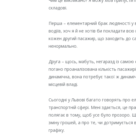
Чим це викликано? Я можу хіба припустити,
складові.
Перша – елементарний брак людяності у вс
водіїв, хоч я й не хотів би покладати всю
кожен другий пасажир, що заходить до сал
ненормально.
Друга – щось, мабуть, негаразд із само
погано проаналізована кількість пасажирі
динамічна, вона потребує такої ж динамічн
місцевій владі.
Сьогодні у Львові багато говорять про ел
транспортній сфері. Мені здається, це пра
полягає в тому, щоб усе було прозоро. Що
зміну грошей, а про те, чи дотримується 
графіку.