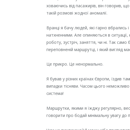
ховаючись від пасажирів, він говорив, щ
такій розмові жодної аномалії.
Вранці я бачу людей, які гарно вбрались і
натхненними. Але опиняються в ситуації,
роботу, зустріч, заняття, чи ні. Так само
переповненій маршрутці, і який вигляд ма
Це прикро. Це ненормально.
Я бував у різних країнах Європи, їздив 
випадки тісняви. Часом цього неможливо у
система!
Маршрутки, якими я їжджу регулярно, весь
говорити про бодай мінімальну увагу до 