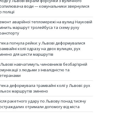
лодії у Львові вкрали форсунки з вуличного
озпилювача води — комунальники звернулися
о поліції
емонт аварійної тепломережі на вулиці Науковій
мінить маршрут тролейбуса та схему руху
ранспорту
пека погнула рейки: у Львові деформувалися
рамвайні колії одразу на двох вулицях, рух
мінено для шести маршрутів
 Львові навчатимуть чиновників безбар’єрній
омунікації з людьми з інвалідністю та
етеранами
пека деформувала трамвайні колії у Львові: рух
ількох маршрутів змінено
ісля ракетного удару по Львову понад тисячу
остраждалих отримали допомогу від міста