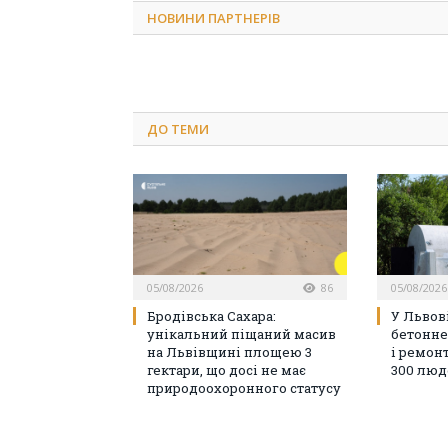
НОВИНИ ПАРТНЕРІВ
ДО
ТЕМИ
05/08/2026
86
05/08/2026
Бродівська Сахара:
У Львов
унікальний піщаний масив
бетонне
на Львівщині площею 3
і ремон
гектари, що досі не має
300 люд
природоохоронного статусу