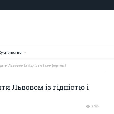
Суспільство
ити Львовом із гідністю і комфортом?
ти Львовом із гідністю і
3786