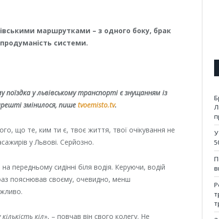
вівськими маршрутками – з одного боку, брак
непродуманість системи.
 поїздка у львівському транспорті є знущанням із
Б
арешті змінилося, пише
tvoemisto.tv
.
Л
п
го, що те, ким ти є, твоє життя, твої очікування не
У
сажирів у Львові. Серйозно.
5
П
 на передньому сидінні біля водія. Керуючи, водій
в
раз пояснював своєму, очевидно, менш
Р
ажливо.
т
т
 кількість кіл
», – повчав він свого колегу. Не