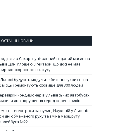
ОСТАННІ НОВИНИ
родівська Сахара: унікальний піщаний масив на
ьвівщині площею 3 гектари, що досі не має
риродоохоронного статусу
 Львові будують модульне бетонне укриття на
0 місць і ремонтують сховище для 300 людей
еревірки кондиціонерів у львівських автобусах
иявили два порушення серед перевізників
емонт теплотраси на вулиці Науковій у Львові:
ри дні обмеженого руху та зміна маршруту
ролейбуса №22