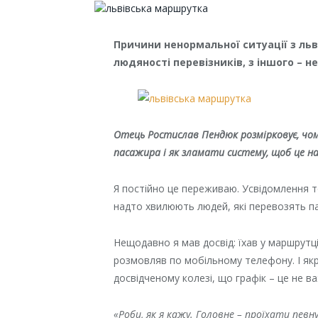
Причини ненормальної ситуації з ль
людяності перевізників, з іншого – 
Отець Ростислав Пендюк розмірковує, чому
пасажира і як зламати систему, щоб це н
Я постійно це переживаю. Усвідомлення то
надто хвилюють людей, які перевозять па
Нещодавно я мав досвід: їхав у маршрутці
розмовляв по мобільному телефону. І як
досвідченому колезі, що графік – це не в
«Роби, як я кажу. Головне – проїхати певну