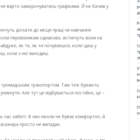
З
о не варто заморочуватись графіками. Й не бачив у
р
д
Р
з
 хочуть доїхати до місця праці чи навчання
т
 коли перевізникам однаково, встигнуть вони на
 байдуже, як те, як ти почуваєшся, коли їдеш у
С
т
єш, коли з неї виходиш.
з
У
к
в
там громадським транспортом. Там теж бувають
С
никнути. Але тут це відбувається постійно, це –
к
П
п
 час забиті. В них ніколи не буває комфортно, й
пасажира просто не випадає.