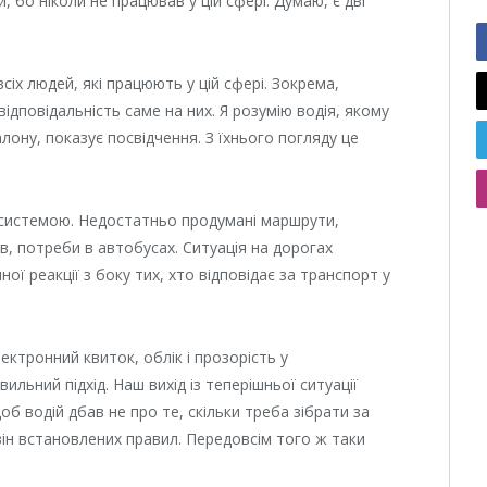
 бо ніколи не працював у цій сфері. Думаю, є дві
іх людей, які працюють у цій сфері. Зокрема,
 відповідальність саме на них. Я розумію водія, якому
ону, показує посвідчення. З їхнього погляду це
ю системою. Недостатньо продумані маршрути,
в, потреби в автобусах. Ситуація на дорогах
ої реакції з боку тих, хто відповідає за транспорт у
ектронний квиток, облік і прозорість у
вильний підхід. Наш вихід із теперішньої ситуації
б водій дбав не про те, скільки треба зібрати за
він встановлених правил. Передовсім того ж таки