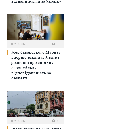
віддали життя за Україну
07/08/2026
38
Мер баварського Мурнау
вперше відвідав Львів і
розповів про спільну
європейську
відповідальність за
безпеку
07/08/2026
81
Гроза, град і до +29°: якою