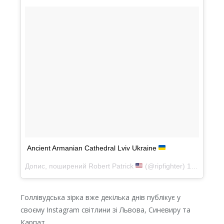
Ancient Armanian Cathedral Lviv Ukraine
Допис, поширений
Robert Patrick
(@ripfighter)
16 Чер 2018 р. о 9:34 PDT
Голлівудська зірка вже декілька днів публікує у
своєму Instagram світлини зі Львова, Синевиру та
Карпат.