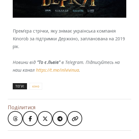
Прем’єра стрічки, яку знімає українська компанія
Kinorob за підтримки Держкіно, запланована на 2019
рік.
Новини від
"То є Львів"
в Telegram. Підписуйтесь на
наш канал
https://t.me/inlvivinua
.
ТЕГИ:
кіно
Поділитися