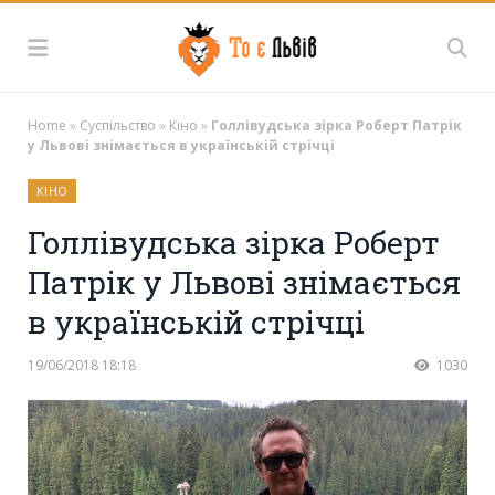
Home
»
Суспільство
»
Кіно
»
Голлівудська зірка Роберт Патрік
у Львові знімається в українській стрічці
КІНО
Голлівудська зірка Роберт
Патрік у Львові знімається
в українській стрічці
19/06/2018 18:18
1030