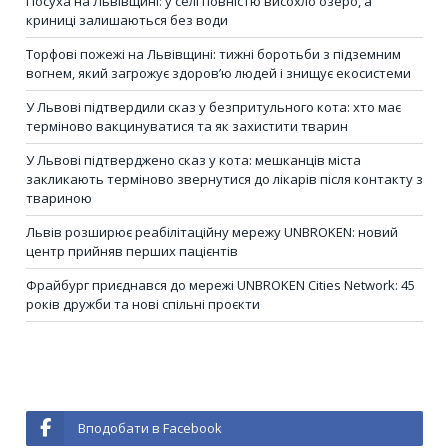
Посуха на Львівщині: у селі повністю висохло озеро, а
криниці залишаються без води
Торфові пожежі на Львівщині: тижні боротьби з підземним
вогнем, який загрожує здоров’ю людей і знищує екосистеми
У Львові підтвердили сказ у безпритульного кота: хто має
терміново вакцинуватися та як захистити тварин
У Львові підтверджено сказ у кота: мешканців міста
закликають терміново звернутися до лікарів після контакту з
твариною
Львів розширює реабілітаційну мережу UNBROKEN: новий
центр прийняв перших пацієнтів
Фрайбург приєднався до мережі UNBROKEN Cities Network: 45
років дружби та нові спільні проєкти
Вподобати в Facebook