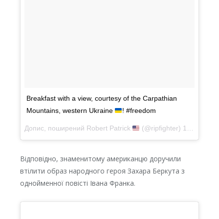
Breakfast with a view, courtesy of the Carpathian
Mountains, western Ukraine
! #freedom
Допис, поширений
Robert Patrick
(@ripfighter)
15 Чер 2018 р. о 2:18 PDT
Відповідно, знаменитому американцю доручили
втілити образ народного героя Захара Беркута з
однойменної повісті Івана Франка.