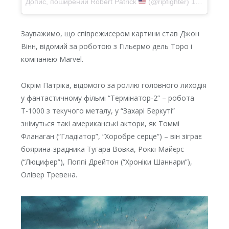
Допис, поширений
Robert Patrick
(@ripfighter)
18 Чер 2018 р. о 1:42 PDT
Зауважимо, що співрежисером картини став Джон
Вінн, відомий за роботою з Гільєрмо дель Торо і
компанією Marvel.
Окрім Патріка, відомого за роллю головного лиходія
у фантастичному фільмі “Термінатор-2” – робота
Т-1000 з текучого металу, у “Захарі Беркуті”
знімуться такі американські актори, як Томмі
Фланаган (“Гладіатор”, “Хоробре серце”) – він зіграє
боярина-зрадника Тугара Вовка, Роккі Майєрс
(“Люцифер”), Поппі Дрейтон (“Хроніки Шаннари”),
Олівер Тревена.