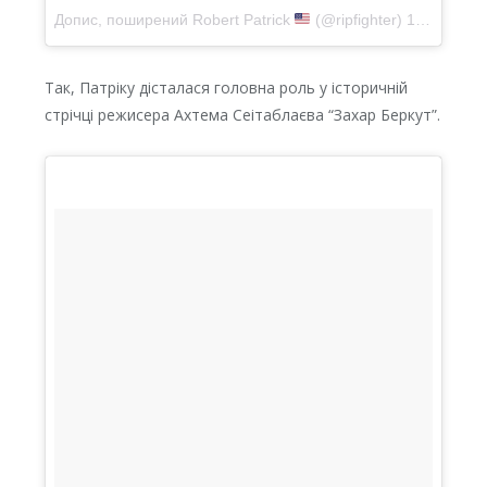
Допис, поширений
Robert Patrick
(@ripfighter)
16 Чер 2018 р. о 6:24 PDT
Так, Патріку дісталася головна роль у історичній
стрічці режисера Ахтема Сеітаблаєва “Захар Беркут”.