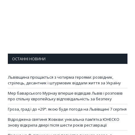
ОСТАННІ НОВИНИ
Львівщина прощається з чотирма героями: розвідник,
стрілець, десантник і штурмовик віддали життя за Україну
Мер баварського Мурнау вперше відвідав Львів і розповів
про спільну європейську відповідальність за безпеку
Гроза, град і до +29°: якою буде погода на Львівщині 7 серпня
Відроджена святиня Жовкви: унікальна пам’ятка ЮНЕСКО
знову відкрила двері після шести років реставрації