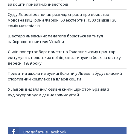
за кошти приватних інвесторів
Суд у Львові розпочав розгляд справи про вбивство
мовознавиці Ірини Фаріон: 60 експертиз, 1500 свідків і 30
томів матеріалів
Шестеро львівських педагогів борються за титул
найкращого вчителя України
Львів повертає борг пам’яті: на Голосківському цвинтарі
ексгумують польських воїнів, які загинули в боях за місто у
вересні 1939 року
Приватна школа на вулиці Золотій у Львові збудує власний
спортивний комплекс за власні кошти
У Львові видали інклюзивні книги шрифтом Брайля з
аудіосупроводом для незрячих дітей
Вподобати в Facebook