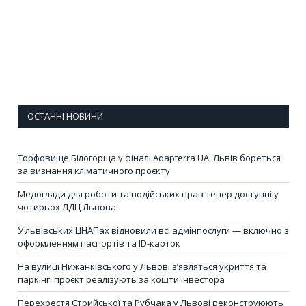
ОСТАННІ НОВИНИ
Торфовище Білогорща у фіналі Adapterra UA: Львів бореться
за визнання кліматичного проєкту
Медогляди для роботи та водійських прав тепер доступні у
чотирьох ЛДЦ Львова
У львівських ЦНАПах відновили всі адмінпослуги — включно з
оформленням паспортів та ID-карток
На вулиці Нижанківського у Львові з’являться укриття та
паркінг: проєкт реалізують за кошти інвестора
Перехрестя Стрийської та Рубчака у Львові реконструюють