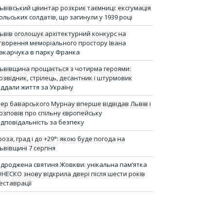
ьвівський цвинтар розкриє таємниці: ексгумація
ольських солдатів, що загинули у 1939 році
ьвів оголошує архітектурний конкурс на
творення меморіального простору Івана
акарчука в парку Франка
ьвівщина прощається з чотирма героями:
озвідник, стрілець, десантник і штурмовик
іддали життя за Україну
ер баварського Мурнау вперше відвідав Львів і
озповів про спільну європейську
ідповідальність за безпеку
роза, град і до +29°: якою буде погода на
ьвівщині 7 серпня
ідроджена святиня Жовкви: унікальна пам’ятка
НЕСКО знову відкрила двері після шести років
еставрації