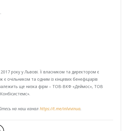
.
017 року у Львові. Її власником та директором є
ж є очільником та одним із кінцевих бенефіціарів
належить ще низка фірм – ТОВ-ВКФ «Деймос», ТОВ
Конбісистемс».
уйтесь на наш канал
https://t.me/inlvivinua
.