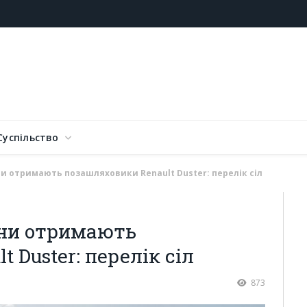
Суспільство
и отримають позашляховики Renault Duster: перелік сіл
ини отримають
 Duster: перелік сіл
873