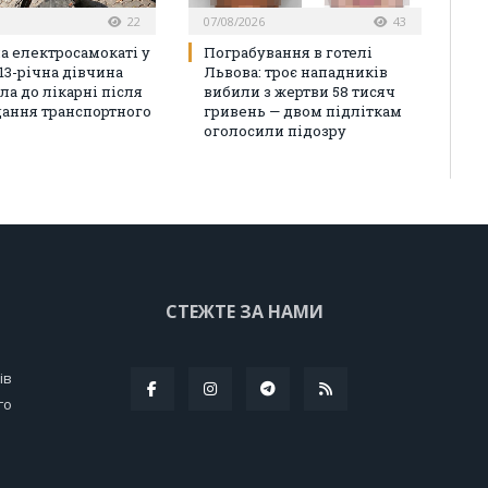
22
07/08/2026
43
на електросамокаті у
Пограбування в готелі
13-річна дівчина
Львова: троє нападників
ла до лікарні після
вибили з жертви 58 тисяч
ання транспортного
гривень — двом підліткам
оголосили підозру
СТЕЖТЕ ЗА НАМИ
ів
го