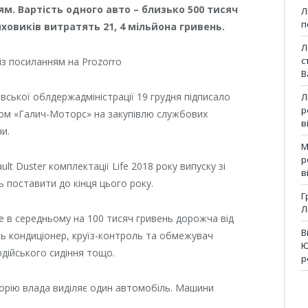
м. Вартість одного авто – близько 500 тисяч
Л
п
ховиків витратять 21, 4 мільйона гривень.
Л
с
із посиланням на Prozorro
В
вської облдержадміністрації 19 грудня підписало
Л
р
вом «Галич-Моторс» на закупівлю службових
в
и.
М
р
lt Duster комплектації Life 2018 року випуску зі
в
 поставити до кінця цього року.
Г
Л
e в середньому на 100 тисяч гривень дорожча від
В
ить кондиціонер, круїз-контроль та обмежувач
Ю
одійського сидіння тощо.
р
орію влада виділяє один автомобіль. Машини