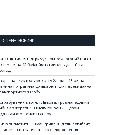
ОСТАННІ НОВИНИ
ьвів щотижня підтримує армію: черговий пакет
опомоги на 15,6 мільйона гривень для п’яти
ригад
варія на електросамокаті у Жовкві: 13-річна
івчина потрапила до лікарні після перекидання
ранспортного засобу
ограбування в готелі Львова: троє нападників
ибили з жертви 58 тисяч гривень — двом
ідліткам оголосили підозру
ьвів виплатить 3,8 млн гривень дітям загиблих
ахисників на навчання та оздоровлення