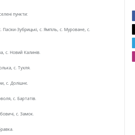
елені пункти:
. Пасіки-Зубрицькі, с. Ямпіль, с. Муроване, с.
на, с. Новий Калинів.
олька, с. Тухля.
и, с. Долішнє.
оволя, с. Бартатів.
ибовичі, с. Замок.
бравка.