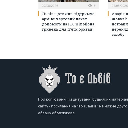
07/08/2026
6
07/08/2026
Львів щотижня підтримує
Аварія 
армію: черговий пакет
Жовкві: 
допомоги на 15,6 мільйона
потрапи
гривень для п’яти бригад
перекид
засобу
При копіюванні чи цитуванні будь-яких матеріал
сайту - посилання на "То є Львів" не нижче друго
абзацу обов'язкове.