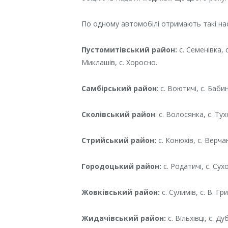
По одному автомобілі отримають такі нас
Пустомитівський район:
с. Семенівка, с
Миклашів, с. Хоросно.
Самбірський район
: с. Воютичі, с. Баби
Сколівський район
: с. Волосянка, с. Тух
Стрийський район:
с. Конюхів, с. Верчан
Городоцький район:
с. Родатичі, с. Сух
Жовківський район:
с. Сулимів, с. В. Гр
Жидачівський район:
с. Вільхівці, с. Ду