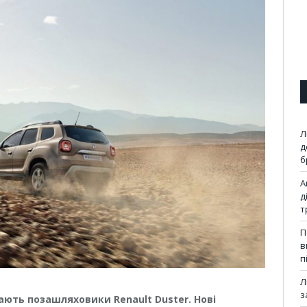
Л
д
б
А
д
т
П
в
п
Л
з
ають позашляховики Renault Duster. Нові