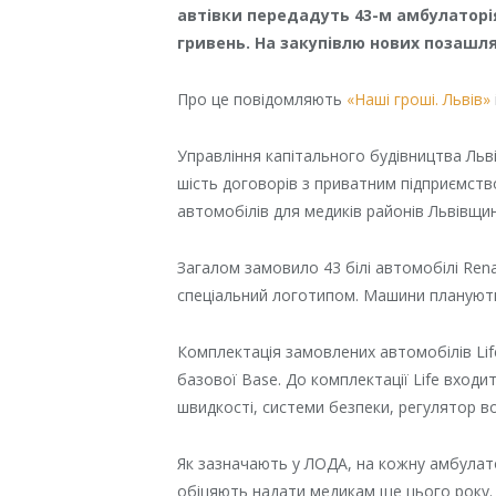
автівки передадуть 43-м амбулаторія
гривень. На закупівлю нових позашля
Про це повідомляють
«Наші гроші. Львів»
Управління капітального будівництва Льві
шість договорів з приватним підприємст
автомобілів для медиків районів Львівщин
Загалом замовило 43 білі автомобілі Renau
спеціальний логотипом. Машини планують
Комплектація замовлених автомобілів Lif
базової Base. До комплектації Life вход
швидкості, системи безпеки, регулятор в
Як зазначають у ЛОДА, на кожну амбулат
обіцяють надати медикам ще цього року.