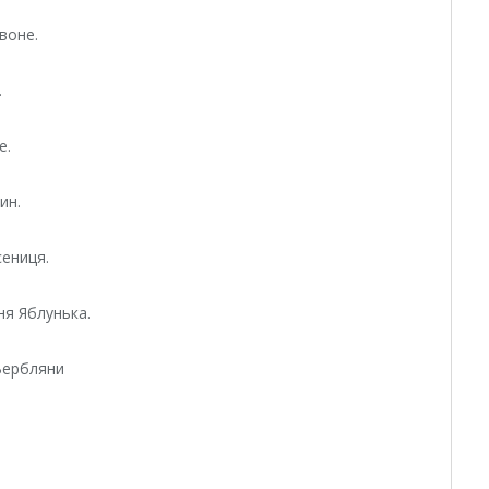
рвоне.
.
е.
ин.
Ясениця.
ня Яблунька.
 Вербляни