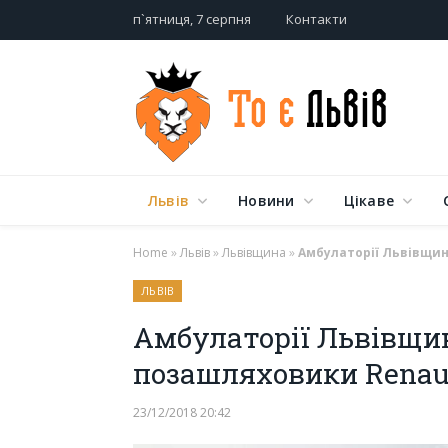
п`ятниця, 7 серпня
Контакти
Львів
Новини
Цікаве
Home
»
Львів
»
Львівщина
»
Амбулаторії Львівщин
ЛЬВІВ
Амбулаторії Львівщ
позашляховики Renault
23/12/2018 20:42