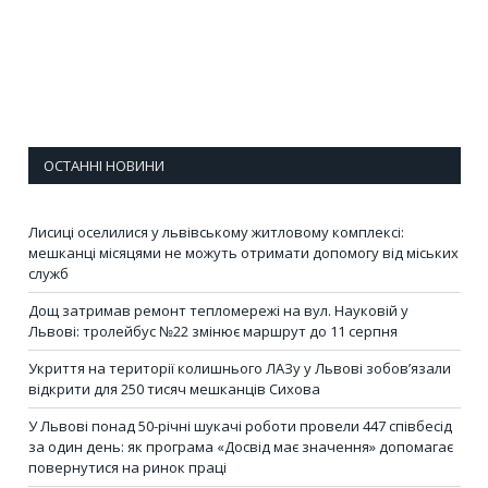
ОСТАННІ НОВИНИ
Лисиці оселилися у львівському житловому комплексі:
мешканці місяцями не можуть отримати допомогу від міських
служб
Дощ затримав ремонт тепломережі на вул. Науковій у
Львові: тролейбус №22 змінює маршрут до 11 серпня
Укриття на території колишнього ЛАЗу у Львові зобов’язали
відкрити для 250 тисяч мешканців Сихова
У Львові понад 50-річні шукачі роботи провели 447 співбесід
за один день: як програма «Досвід має значення» допомагає
повернутися на ринок праці