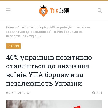
Home
»
Суспільство
»
Історія
»
46% українців позитивно
ставляться до визнання воїнів УПА борцями за
незалежність України
ІСТОРІЯ
46% українців позитивно
ставляться до визнання
воїнів УПА борцями за
незалежність України
07/05/2021 12:07
404