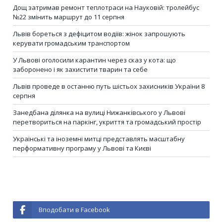
Дощ затримав ремонт теплотраси на Науковій: тролейбус
№22 змінить маршрут до 11 серпня
Львів бореться з дефіцитом водіїв: жінок запрошують
керувати громадським транспортом
У Львові оголосили карантин через сказ у кота: що
заборонено і як захистити тварин та себе
Львів проведе в останню путь шістьох захисників України 8
серпня
Занедбана ділянка на вулиці Нижанківського у Львові
перетвориться на паркінг, укриття та громадський простір
Українські та іноземні митці представлять масштабну
перформативну програму у Львові та Києві
Вподобати в Facebook