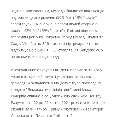
Згідно з опитуванням, молодь більше схиляється до
підтримки цього рішення (50% “за” і 19% “проти”
серед групи 18-29 років, а серед людей старше 60
років – 42% “за” і 39% “проти”). Є вікові відмінності і
всередині регіонів. Зокрема, серед молоді Півдня та
Сходу України по 30% тих, хто підтримує і хто не
підтримує це рішення, інші ставляться байдуже або
не визначилися з відповіддю.
Всеукраїнське опитування “День перемоги та його
місце в історичній пам’яті українців: який сенс
громадяни вкладають у цю дату?” було проведено
фондом “Демократичні ініціативи” імені Ілька
Кучеріва спільно з соціологічною службою Центру
Разумкова з 22 до 29 квітня 2021 року в усіх регіонах
України за винятком Криму й окупованих територій
Донецької та Луганської областей.