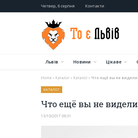
Четвер, 6 серпня
Контакти
Львів
Новини
Цікаве
Home
»
Каталог
»
Каталог
»
Что ещё вы не видели
КАТАЛОГ
Что ещё вы не видели
13/10/2017 09:31