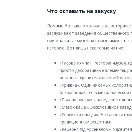
Что оставить на закуску
Помимо большого количества историчес
заслуживают заведения общественного пи
оригинальные музеи, которые имеют не т
историю. Вот лишь некоторые из них:
«Гасова лямпа». Ресторан-музей, г
просто декоративные элементы, ра
истинные хранители вековой истор
«Криївка». Один из самых колоритн
блюда подаются в металлической п
«Пьяная вишня» – заведение одног
«Мазох-кафе». Эксклюзивное завед
«Львівськи пляцки». Это аппетитны
традиционным рецептам;
«Реберня під Арсеналом». Удивите