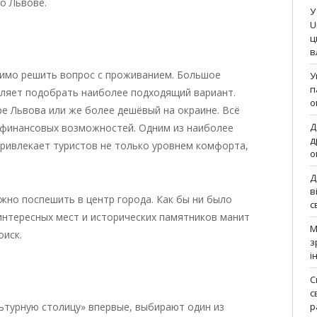
о Львове.
У
U
ц
в
димо решить вопрос с проживанием. Большое
У
п
оляет подобрать наиболее подходящий вариант.
о
е Львова или же более дешёвый на окраине. Всё
Д
 финансовых возможностей. Одним из наиболее
д
привлекает туристов не только уровнем комфорта,
о
Д
в
жно поспешить в центр города. Как бы ни было
с
интересных мест и исторических памятников манит
М
оиск.
з
і
С
с
ьтурную столицу» впервые, выбирают один из
р