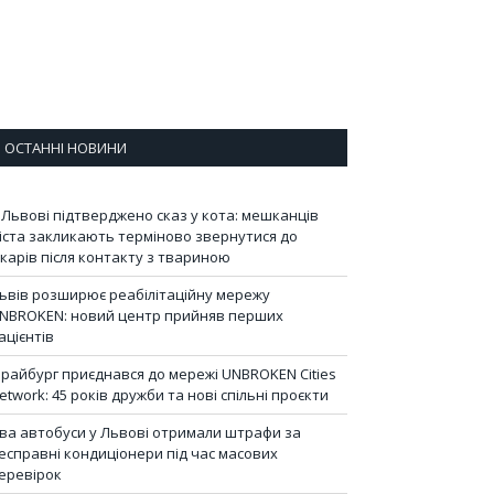
ОСТАННІ НОВИНИ
 Львові підтверджено сказ у кота: мешканців
іста закликають терміново звернутися до
ікарів після контакту з твариною
ьвів розширює реабілітаційну мережу
NBROKEN: новий центр прийняв перших
ацієнтів
райбург приєднався до мережі UNBROKEN Cities
etwork: 45 років дружби та нові спільні проєкти
ва автобуси у Львові отримали штрафи за
есправні кондиціонери під час масових
еревірок