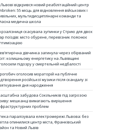
 Львові відкрився новий реабілітаційний центр
nbroken: 55 місць для відновлення військових і
ивільних, мультидисциплінарні команди та
ласна медична школа
крзалізниця скасувала зупинки у Стрию для двох
ар поїздів: місто обурене, перевізник пояснює
птимізацією
ев’ятирічна дівчинка загинула через обірваний
ріт: колишньому енергетику на Львівщині
голосили підозру у смертельній недбалості
рогобич оголосив мораторій на публічне
ідтворення російської музики після скандалу зі
вяткування дня народження
асштабна забудова Сокільників під загрозою
риву: мешканці вимагають вирішення
нфраструктурних проблем
пека паралізувала електромережі Львова: без
вітла опинилися центр міста, Франківський
айон та Новий Львів