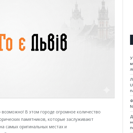
У
м
л
Л
U
п
Ф
N
о возможно! В этом городе огромное количество
Д
орических памятников, которые заслуживают
н
на самых оригинальных местах и
п