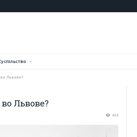
Суспільство
 во Львове?
 во Львове?
464