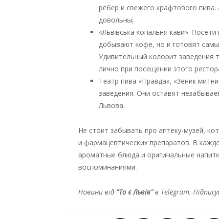
рёбер и свежего крафтового пива.
довольны;
«Львівська копальня кави». Посети
добывают кофе, но и готовят самы
Удивительный колорит заведения т
лично при посещении этого рестор
Театр пива «Правда», «Зеник митни
заведения. Они оставят незабыва
Львова.
Не стоит забывать про аптеку-музей, к
и фармацевтических препаратов. В кажд
ароматные блюда и оригинальные напитк
воспоминаниями.
Новини від
"То є Львів"
в Telegram. Підпис