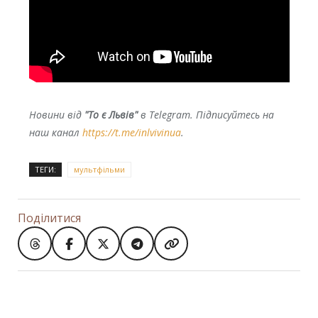
Новини від
"То є Львів"
в Telegram. Підписуйтесь на
наш канал
https://t.me/inlvivinua
.
ТЕГИ:
мультфільми
Поділитися