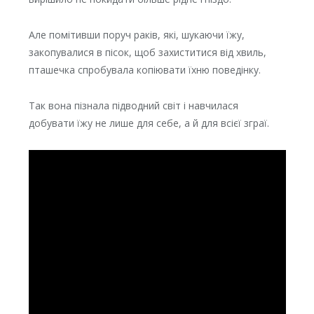
Але помітивши поруч раків, які, шукаючи їжу,
закопувалися в пісок, щоб захиститися від хвиль,
пташечка спробувала копіювати їхню поведінку.
Так вона пізнала підводний світ і навчилася
добувати їжу не лише для себе, а й для всієї зграї.