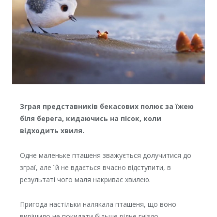
Зграя представників бекасових полює за їжею
біля берега, кидаючись на пісок, коли
відходить хвиля.
Одне маленьке пташеня зважується долучитися до
зграї, але їй не вдається вчасно відступити, в
результаті чого маля накриває хвилею.
Пригода настільки налякала пташеня, що воно
вирішило не покидати більше рідне гніздо.