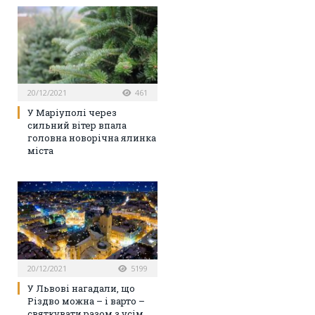
20/12/2021
461
У Маріуполі через
сильний вітер впала
головна новорічна ялинка
міста
20/12/2021
5199
У Львові нагадали, що
Різдво можна – і варто –
святкувати разом з усім