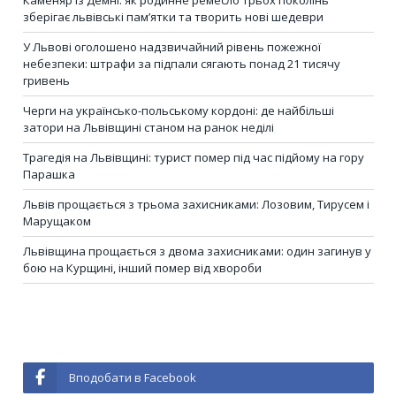
зберігає львівські пам’ятки та творить нові шедеври
У Львові оголошено надзвичайний рівень пожежної
небезпеки: штрафи за підпали сягають понад 21 тисячу
гривень
Черги на українсько-польському кордоні: де найбільші
затори на Львівщині станом на ранок неділі
Трагедія на Львівщині: турист помер під час підйому на гору
Парашка
Львів прощається з трьома захисниками: Лозовим, Тирусем і
Марущаком
Львівщина прощається з двома захисниками: один загинув у
бою на Курщині, інший помер від хвороби
Вподобати в Facebook