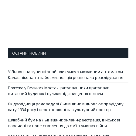
ОСТАННІ НОВИНИ
У Львові на зупинці знайшли сумку з можливим автоматом
Калашнікова та набоями: поліція розпочала розслідування
Пожежа у Великих Мостах: рятувальники врятували
житловий будинок і вулики від знищення вогнем
Як дослідниця родоводу зі Львівщини відновлює прадідову
хату 1934 року і перетворює її на культурний простір
Шлюбний бум на Львівщині: онлайн-реєстрація, військові
наречені та нове ставлення до сім’ї в умовах війни
Каменяр із Демні: як родинне ремесло трьох поколінь