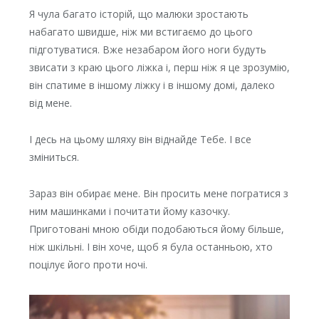
Я чула багато історій, що малюки зростають
набагато швидше, ніж ми встигаємо до цього
підготуватися. Вже незабаром його ноги будуть
звисати з краю цього ліжка і, перш ніж я це зрозумію,
він спатиме в іншому ліжку і в іншому домі, далеко
від мене.
І десь на цьому шляху він віднайде Тебе. І все
зміниться.
Зараз він обирає мене. Він просить мене погратися з
ним машинками і почитати йому казочку.
Приготовані мною обіди подобаються йому більше,
ніж шкільні. І він хоче, щоб я була останньою, хто
поцілує його проти ночі.