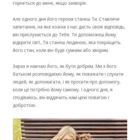
горнеться до мене, якщо захворіє.
Але одного дня його героєм станеш Ти. Ставлячи
запитання, на яке кожна з нас дасть свою відповідь,
він прислухається до Тебе. Ти допоможеш йому
відкрити світ, Ти станеш людиною, яка покращить
його стан, коли він буде сумним або хворим.
Зараз я навчаю його, як бути добрим. Ми з його
батьком розповідаємо йому, як поважати і слухати
людей, як допомагати, і як просити про допомогу,
коли це потрібно йому самому. І одного дня, я
сподіваюсь, він віддячить нам цією повагою і
добротою.