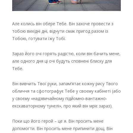
Але колись він обере Тебе. Він захоче провести з
тобою вихідні дні, відчути смак пригод разом із
Тобою, готувати їжу Тобі.
Зараз його очі горять радістю, коли він бачить мене,
але одного дня ці очі будуть сповнені блиску для
Тебе.
Він вивчить Твої руки, запам’ятає кожну рису Твого
обличчя та сфотографує Тебе у своєму кабінеті (або
у своєму «надзвичайному підйомно-вантажно-
екскаваторному тунелі», про який він мріє зараз).
Поки що його герой – це я. Він просить мене
допомогти. Він просить мене припинити дощ. Він