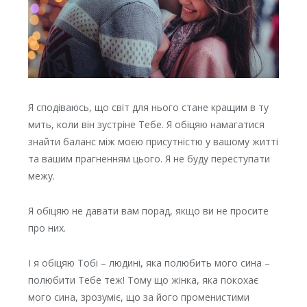
Я сподіваюсь, що світ для нього стане кращим в ту
мить, коли він зустріне Тебе. Я обіцяю намагатися
знайти баланс між моєю присутністю у вашому житті
та вашим прагненням цього. Я не буду переступати
межу.
Я обіцяю не давати вам порад, якщо ви не просите
про них.
І я обіцяю Тобі – людині, яка полюбить мого сина –
полюбити Тебе теж! Тому що жінка, яка покохає
мого сина, зрозуміє, що за його променистими