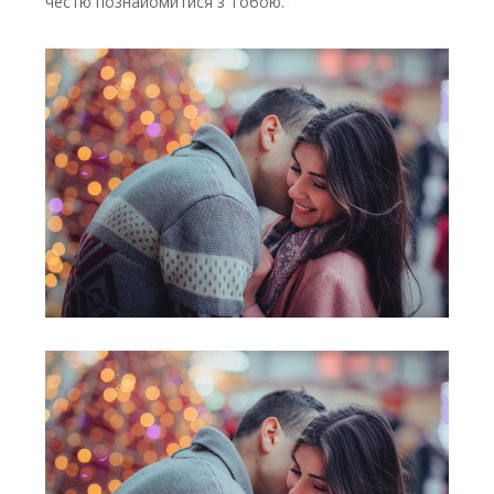
честю познайомитися з Тобою.