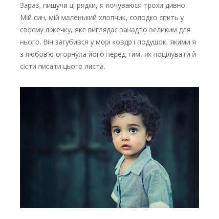
Зараз, пишучи ці рядки, я почуваюся трохи дивно.
Мій син, мій маленький хлопчик, солодко спить у
своєму ліжечку, яке виглядає занадто великим для
нього. Він загубився у морі ковдр і подушок, якими я
з любов’ю огорнула його перед тим, як поцілувати й
сісти писати цього листа.