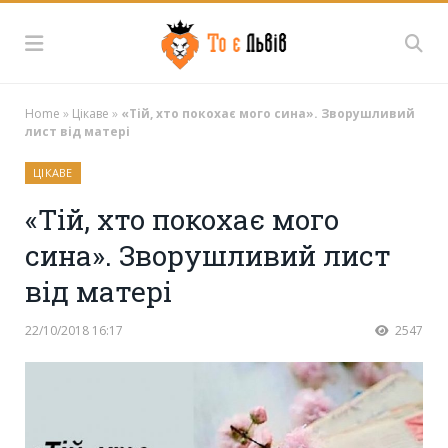
Home
»
Цікаве
»
«Тій, хто покохає мого сина». Зворушливий
лист від матері
ЦІКАВЕ
«Тій, хто покохає мого
сина». Зворушливий лист
від матері
22/10/2018 16:17
2547