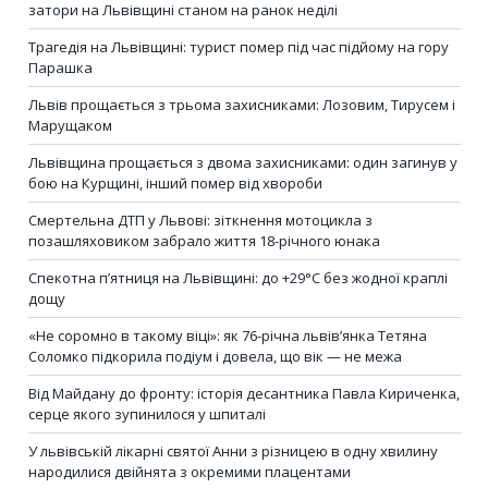
затори на Львівщині станом на ранок неділі
Трагедія на Львівщині: турист помер під час підйому на гору
Парашка
Львів прощається з трьома захисниками: Лозовим, Тирусем і
Марущаком
Львівщина прощається з двома захисниками: один загинув у
бою на Курщині, інший помер від хвороби
Смертельна ДТП у Львові: зіткнення мотоцикла з
позашляховиком забрало життя 18-річного юнака
Спекотна п’ятниця на Львівщині: до +29°C без жодної краплі
дощу
«Не соромно в такому віці»: як 76-річна львів’янка Тетяна
Соломко підкорила подіум і довела, що вік — не межа
Від Майдану до фронту: історія десантника Павла Кириченка,
серце якого зупинилося у шпиталі
У львівській лікарні святої Анни з різницею в одну хвилину
народилися двійнята з окремими плацентами