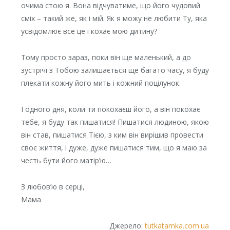
очима стою я. Вона відчуватиме, що його чудовий
сміх – такий же, як і мій. Як я можу не любити Ту, яка
усвідомлює все це і кохає мою дитину?
Тому просто зараз, поки він ще маленький, а до
зустрічі з Тобою залишається ще багато часу, я буду
плекати кожну його мить і кожний поцілунок.
І одного дня, коли ти покохаєш його, а він покохає
тебе, я буду так пишатися! Пишатися людиною, якою
він став, пишатися Тією, з ким він вирішив провести
своє життя, і дуже, дуже пишатися тим, що я маю за
честь бути його матір’ю…
З любов’ю в серці,
Мама
Джерело:
tutkatamka.com.ua