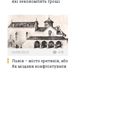
які зекономлять гроші
03/08/2025
478
Львів – місто єретиків, або
Як міщани конфліктували