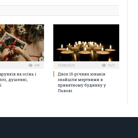
549
15/08/2025
1027
арунків на осінь і
Двох 15-річних юнаків
плі, душевні,
знайшли мертвими в
і
приватному будинку у
Львові