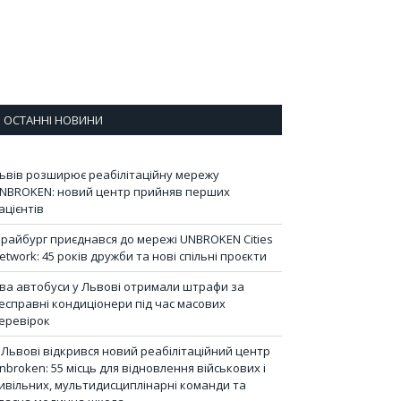
ОСТАННІ НОВИНИ
ьвів розширює реабілітаційну мережу
NBROKEN: новий центр прийняв перших
ацієнтів
райбург приєднався до мережі UNBROKEN Cities
etwork: 45 років дружби та нові спільні проєкти
ва автобуси у Львові отримали штрафи за
есправні кондиціонери під час масових
еревірок
 Львові відкрився новий реабілітаційний центр
nbroken: 55 місць для відновлення військових і
ивільних, мультидисциплінарні команди та