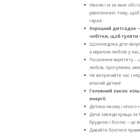
Ніколи і ні за яких об
рівнозначно тому, щоб
гараж.
Хороший дитсадок – 
чобітки, щоб гуляти
Щопонеділка діти хворі
а мірилом любові у нас
Посилення імунітету – 
любов, прогулянки, мін
Не витрачайте час і не
власній дитині!
Головний закон: кіль
енергії.
Дитина нікому і нічого 
Дача завжди краща за б
брудною і босою – це ві
Давайте боятися правильн