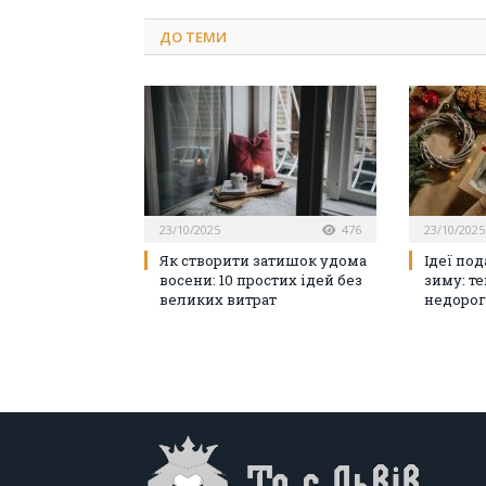
ДО
ТЕМИ
23/10/2025
476
23/10/2025
Як створити затишок удома
Ідеї под
восени: 10 простих ідей без
зиму: те
великих витрат
недорог