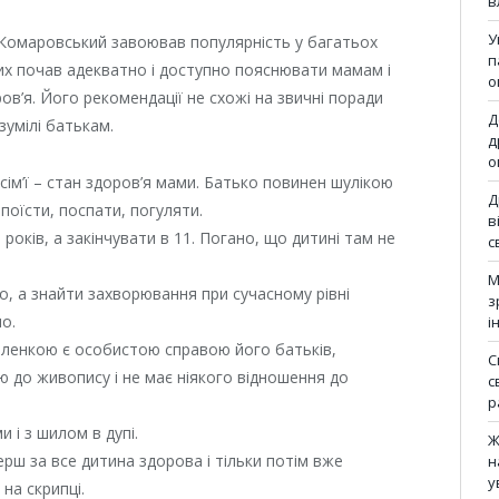
в
У
Комаровський завоював популярність у багатьох
п
ших почав адекватно і доступно пояснювати мамам і
о
ров’я. Його рекомендації не схожі на звичні поради
Д
зумілі батькам.
д
о
ім’ї – стан здоров’я мами. Батько повинен шулікою
Д
і поїсти, поспати, погуляти.
в
років, а закінчувати в 11. Погано, що дитині там не
с
М
о, а знайти захворювання при сучасному рівні
з
о.
і
ленкою є особистою справою його батьків,
С
ю до живопису і не має ніякого відношення до
с
р
и і з шилом в дупі.
Ж
рш за все дитина здорова і тільки потім вже
н
у
 на скрипці.