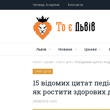
Четвер, 6 серпня
Контакти
Львів
Новини
Цікаве
Home
»
Цікаве
»
Сім'я і діти
»
15 відомих цитат пед
СІМ'Я І ДІТИ
15 відомих цитат педі
як ростити здорових 
29/06/2018 14:33