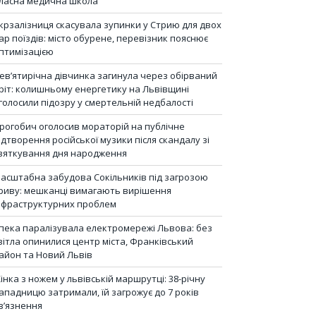
ласна медична школа
крзалізниця скасувала зупинки у Стрию для двох
ар поїздів: місто обурене, перевізник пояснює
птимізацією
ев’ятирічна дівчинка загинула через обірваний
ріт: колишньому енергетику на Львівщині
голосили підозру у смертельній недбалості
рогобич оголосив мораторій на публічне
ідтворення російської музики після скандалу зі
вяткування дня народження
асштабна забудова Сокільників під загрозою
риву: мешканці вимагають вирішення
нфраструктурних проблем
пека паралізувала електромережі Львова: без
вітла опинилися центр міста, Франківський
айон та Новий Львів
інка з ножем у львівській маршрутці: 38-річну
ападницю затримали, їй загрожує до 7 років
в’язнення