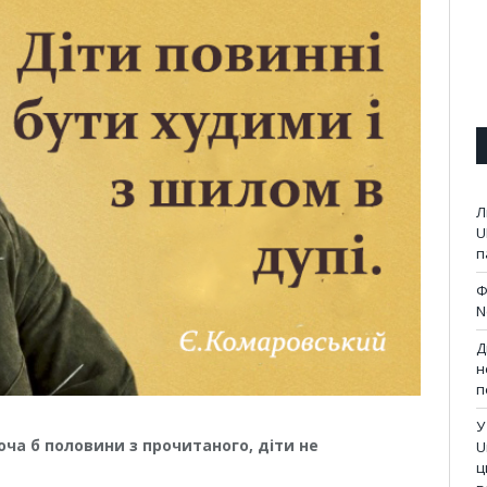
Л
U
п
Ф
N
Д
н
п
У
а б половини з прочитаного, діти не
U
ц