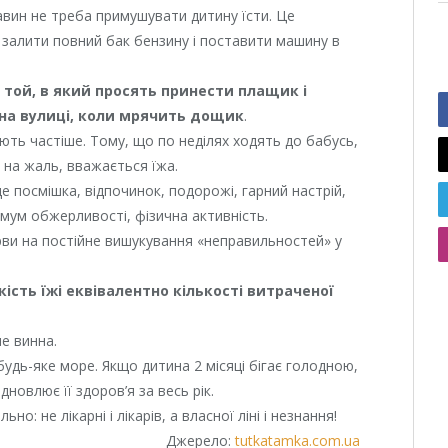
ставин не треба примушувати дитину їсти. Це
 залити повний бак бензину і поставити машину в
той, в який просять принести плащик і
 на вулиці, коли мрячить дощик
.
ють частіше. Тому, що по неділях ходять до бабусь,
, на жаль, вважається їжа.
це посмішка, відпочинок, подорожі, гарний настрій,
імум обжерливості, фізична активність.
рви на постійне вишукування «неправильностей» у
кість їжі еквівалентно кількості витраченої
не винна.
удь-яке море. Якщо дитина 2 місяці бігає голодною,
дновлює її здоров’я за весь рік.
о: не лікарні і лікарів, а власної ліні і незнання!
Джерело:
tutkatamka.com.ua