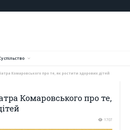
Суспільство
іатра Комаровського про те, як ростити здорових дітей
атра Комаровського про те,
дітей
1707