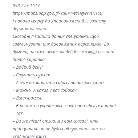
093 273 1619
https://maps.app.goo.gl/Yq6PYWYHgvNVsNTS6
І подала скаргу до Уповноважений із захисту
державної мови.
Сьогодні я зайшла до них спеціально, щоб
зафільмувати цих дивовижних персонажів. Бо
думала, що вже немає людей без мозку))) ось наш
діалог коротко:
– Добрий день!
– Стучать нужно!
– А можна записати собаку на чистку зубів?
– Можно. А какая у вас собака?
– Джек-рассел.
– Єто вас на укрАінсокм язикє надо обслуживать?
– Так.
– Ви же пісалі отзив, ми вам сказалі, что
принципиально не будєм облуживать вас на
укрАінском язикє.