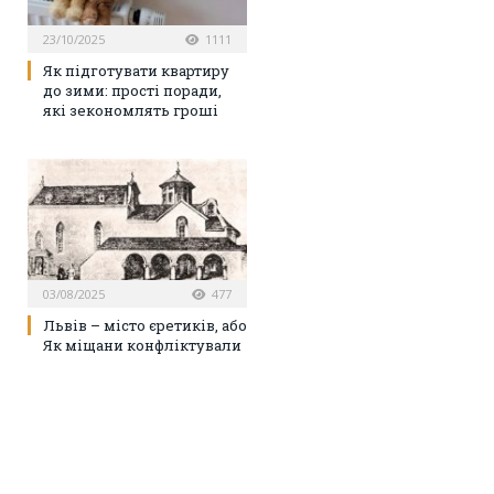
23/10/2025
1111
Як підготувати квартиру
до зими: прості поради,
які зекономлять гроші
03/08/2025
477
Львів – місто єретиків, або
Як міщани конфліктували