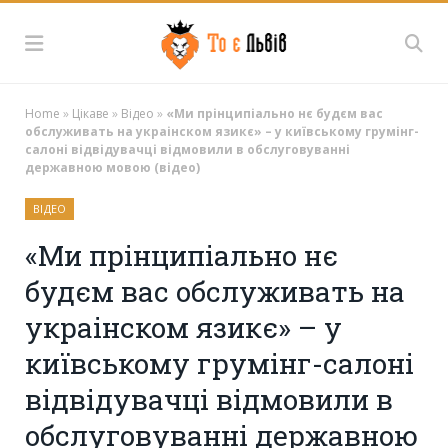
Home
»
Цікаве
»
Відео
»
«Ми прінципіально нє будєм вас
обслуживать на украінском язикє» – у київському грумінг-
салоні відвідувачці відмовили в обслуговуванні
державною мовою (відео)
ВІДЕО
«Ми прінципіально нє
будєм вас обслуживать на
украінском язикє» – у
київському грумінг-салоні
відвідувачці відмовили в
обслуговуванні державною