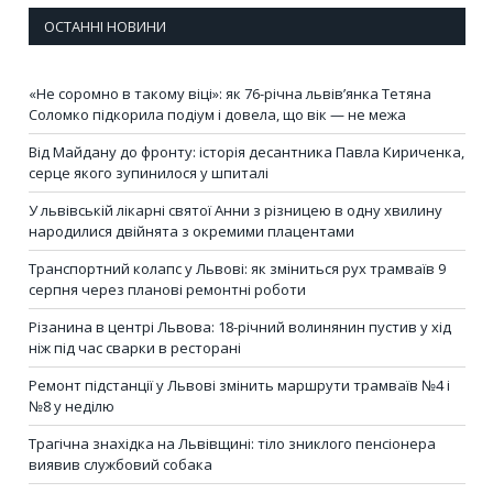
ОСТАННІ НОВИНИ
«Не соромно в такому віці»: як 76-річна львів’янка Тетяна
Соломко підкорила подіум і довела, що вік — не межа
Від Майдану до фронту: історія десантника Павла Кириченка,
серце якого зупинилося у шпиталі
У львівській лікарні святої Анни з різницею в одну хвилину
народилися двійнята з окремими плацентами
Транспортний колапс у Львові: як зміниться рух трамваїв 9
серпня через планові ремонтні роботи
Різанина в центрі Львова: 18-річний волинянин пустив у хід
ніж під час сварки в ресторані
Ремонт підстанції у Львові змінить маршрути трамваїв №4 і
№8 у неділю
Трагічна знахідка на Львівщині: тіло зниклого пенсіонера
виявив службовий собака