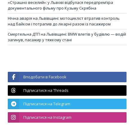
«Страшно веселий»: у Львові відбулася передпрем’єра
документального фільму про Кузьму Скрябіна
Нічна аварія на Львівщині: мотоцикліст втратив контроль
над байком і потрапив до лікарні разом із пасажиром
Смертельна ДТП на Львівщині: BMW влетів у будівлю — водій
загинув, пасажир у тяжкому стані
Вподобати в Facebook
Підписатися на Threads
Підписатися на Telegram
Підписатися на Instagram