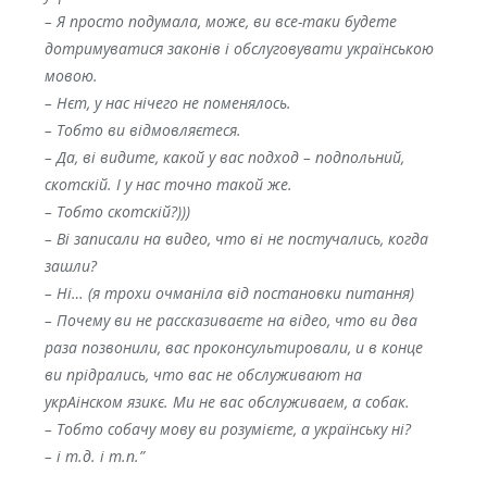
– Я просто подумала, може, ви все-таки будете
дотримуватися законів і обслуговувати українською
мовою.
– Нєт, у нас нічего не поменялось.
– Тобто ви відмовляєтеся.
– Да, ві видите, какой у вас подход – подпольний,
скотскій. І у нас точно такой же.
– Тобто скотскій?)))
– Ві записали на видео, что ві не постучались, когда
зашли?
– Ні… (я трохи очманіла від постановки питання)
– Почему ви не рассказиваєте на відео, что ви два
раза позвонили, вас проконсультировали, и в конце
ви прідрались, что вас не обслуживают на
укрАінском язикє. Ми не вас обслуживаем, а собак.
– Тобто собачу мову ви розумієте, а українську ні?
– і т.д. і т.п.”