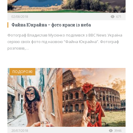
02/08/2018
671
Файна Юкрайна – фото краси із неба
Фотограф Владислав Мусієнко поділився з BBC News Україна
серією своїх фото під назвою “Файна Юкрайна”. Фотограф
розповів,…
ПОДОРОЖІ
20/07/2018
3946