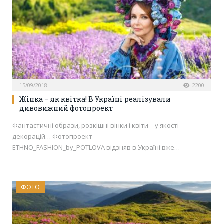
15/09/2018
2200
Жінка – як квітка! В Україні реалізували
дивовижний фотопроект
Фантастичні образи, розкішні вінки і квіти – у якості
декорацій… Фотопроект
ЕTHNO_FASHION_by_POTLOVA відзняв в Україні вже…
ФОТО