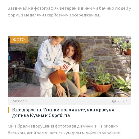
Зазвичай на фотографіях ветеранів війни ми бачимо людей у
​​формі, з медалями і серйозним зосередженим…
ФОТО
24/05/2018
26667
Вже доросла: Тільки погляньте, яка красуня
донька Кузьми Скрябіна
Ми зібрали зворушливі фотографії дівчини із її зірковим
батьком, який залишається кумиром мільйонів українців і…