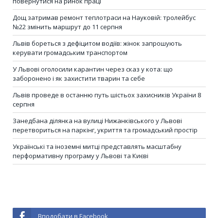
повернутися на ринок праці
Дощ затримав ремонт теплотраси на Науковій: тролейбус
№22 змінить маршрут до 11 серпня
Львів бореться з дефіцитом водіїв: жінок запрошують
керувати громадським транспортом
У Львові оголосили карантин через сказ у кота: що
заборонено і як захистити тварин та себе
Львів проведе в останню путь шістьох захисників України 8
серпня
Занедбана ділянка на вулиці Нижанківського у Львові
перетвориться на паркінг, укриття та громадський простір
Українські та іноземні митці представлять масштабну
перформативну програму у Львові та Києві
Вподобати в Facebook