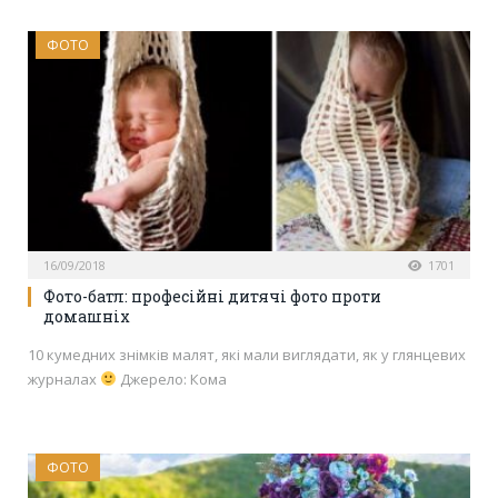
ФОТО
16/09/2018
1701
Фото-батл: професійні дитячі фото проти
домашніх
10 кумедних знімків малят, які мали виглядати, як у глянцевих
журналах
Джерело: Кома
ФОТО