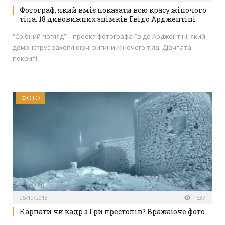
Фотограф, який вміє показати всю красу жіночого
тіла. 18 дивовижних знімків Гвідо Арджентіні
“Срібний погляд” – проект фотографа Гвідо Арджентіні, який
демонструє захоплюючі вигини жіночого тіла. Дівчтата
покриті…
ФОТО
05/10/2018
1537
Карпати чи кадр з Гри престолів? Вражаюче фото