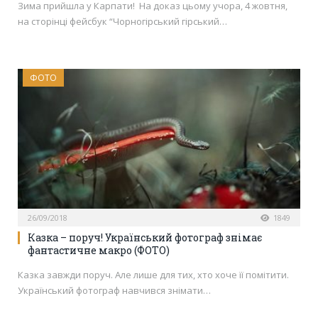
Зима прийшла у Карпати! На доказ цьому учора, 4 жовтня,
на сторінці фейсбук “Чорногірський гірський…
ФОТО
26/09/2018
1849
Казка – поруч! Український фотограф знімає
фантастичне макро (ФОТО)
Казка завжди поруч. Але лише для тих, хто хоче її помітити.
Український фотограф навчився знімати…