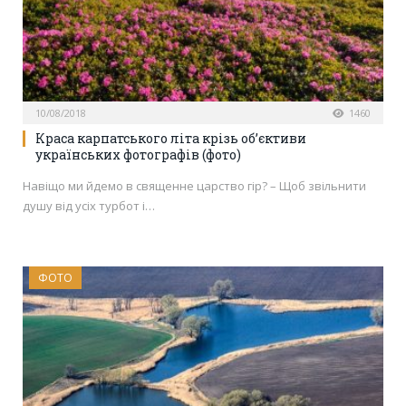
10/08/2018
1460
Краса карпатського літа крізь об’єктиви
українських фотографів (фото)
Навіщо ми йдемо в священне царство гір? – Щоб звільнити
душу від усіх турбот і…
ФОТО