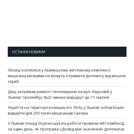
ОСТАННІ НОВИНИ
Лисиці оселилися у львівському житловому комплексі:
мешканці місяцями не можуть отримати допомогу від міських
служб
Дощ затримав ремонт тепломережі на вул. Науковій у
Львові: тролейбус №22 змінює маршрут до 11 серпня
Укриття на території колишнього ЛАЗу у Львові зобов’язали
відкрити для 250 тисяч мешканців Сихова
У Львові понад 50-річні шукачі роботи провели 447 співбесід
за один день: як програма «Досвід має значення» допомагає