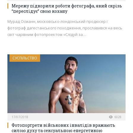
Мережу підкорили роботи фотографа, який скрізь
“переслідує” свою кохану
Мурад Османн, московсько-лондонський продюсер і
фотограф дагестанського походження, прославився на весь
світ чарівним фотопроектом «Слідуй за…
СУСПІЛЬСТВО
17/07/2018
6028
Фотопортрети військових інвалідів вражають
силою духу та сексуальною енергетикою