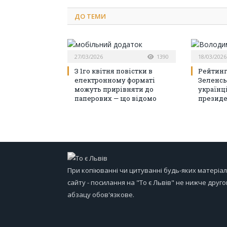
ДО
ТЕМИ
27/03/2026
1390
18/03/2026
З 1го квітня повістки в
Рейтинг
електронному форматі
Зеленсь
можуть прирівняти до
українц
паперових — що відомо
президе
При копіюванні чи цитуванні будь-яких матеріал
сайту - посилання на "То є Львів" не нижче друго
абзацу обов'язкове.