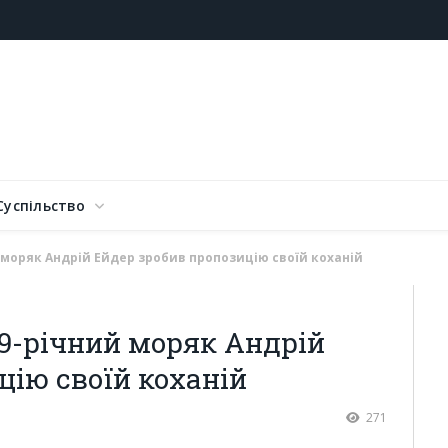
Суспільство
 моряк Андрій Ейдер зробив пропозицію своїй коханій
19-річний моряк Андрій
цію своїй коханій
271