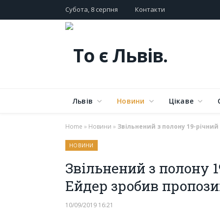
Субота, 8 серпня
Контакти
Львів
Новини
Цікаве
Home
»
Новини
»
Звільнений з полону 19-річний
НОВИНИ
Звільнений з полону 
Ейдер зробив пропози
10/09/2019 16:21