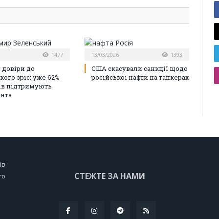
1477
13/03/2026
1393
 довіри до
США скасували санкції щодо
кого зріс: уже 62%
російської нафти на танкерах
ів підтримують
нта
ів
СТЕЖТЕ ЗА НАМИ
го