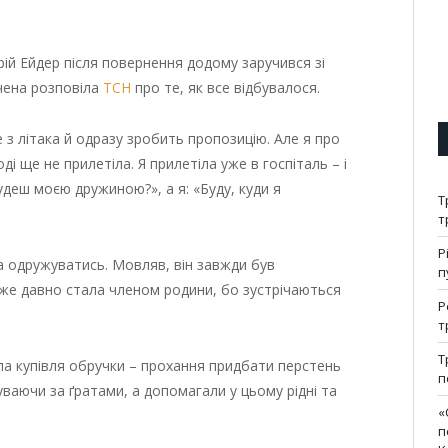
рій Ейдер після повернення додому заручився зі
чена розповіла
ТСН
про те, як все відбувалося.
 з літака й одразу зробить пропозицію. Але я про
оді ще не прилетіла. Я прилетіла уже в госпіталь – і
удеш моєю дружиною?», а я: «Буду, куди я
Т
т
Р
а одружуватись. Мовляв, він завжди був
п
вже давно стала членом родини, бо зустрічаються
Р
т
Т
ла купівля обручки – прохання придбати перстень
п
ваючи за ґратами, а допомагали у цьому рідні та
«
п