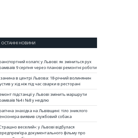
ОСТАННІ НОВИНИ
ранспортний колапс у Львові: як зміниться рух
рамваїв 9 серпня через планові ремонтні роботи
ізанина в центрі Львова: 18-річний волинянин
устив у хід ніж під час сварки в ресторані
емонт підстанції у Львові змінить маршрути
рамваїв №4 і №8 у неділю
рагічна знахідка на Львівщині: тіло зниклого
енсіонера виявив службовий собака
Страшно веселий»: у Львові відбулася
ередпрем’єра документального фільму про