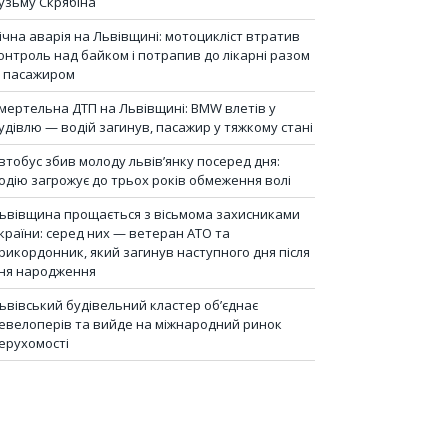
узьму Скрябіна
ічна аварія на Львівщині: мотоцикліст втратив
онтроль над байком і потрапив до лікарні разом
з пасажиром
мертельна ДТП на Львівщині: BMW влетів у
удівлю — водій загинув, пасажир у тяжкому стані
втобус збив молоду львів’янку посеред дня:
одію загрожує до трьох років обмеження волі
ьвівщина прощається з вісьмома захисниками
країни: серед них — ветеран АТО та
рикордонник, який загинув наступного дня після
ня народження
ьвівський будівельний кластер об’єднає
евелоперів та вийде на міжнародний ринок
ерухомості