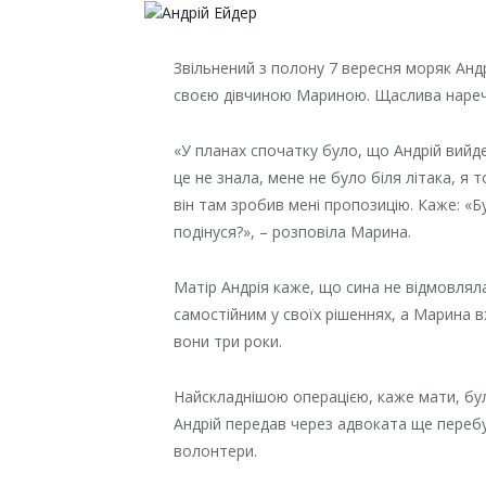
Звільнений з полону 7 вересня моряк Анд
своєю дівчиною Мариною. Щаслива наре
«У планах спочатку було, що Андрій вийде
це не знала, мене не було біля літака, я т
він там зробив мені пропозицію. Каже: «Б
подінуся?», – розповіла Марина.
Матір Андрія каже, що сина не відмовлял
самостійним у своїх рішеннях, а Марина 
вони три роки.
Найскладнішою операцією, каже мати, бу
Андрій передав через адвоката ще перебу
волонтери.