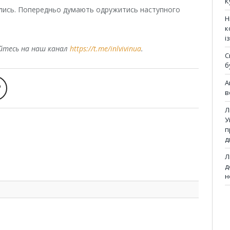
К
ились. Попередньо думають одружитись наступного
Н
к
і
уйтесь на наш канал
https://t.me/inlvivinua
.
С
б
А
в
Л
У
п
д
Л
д
н