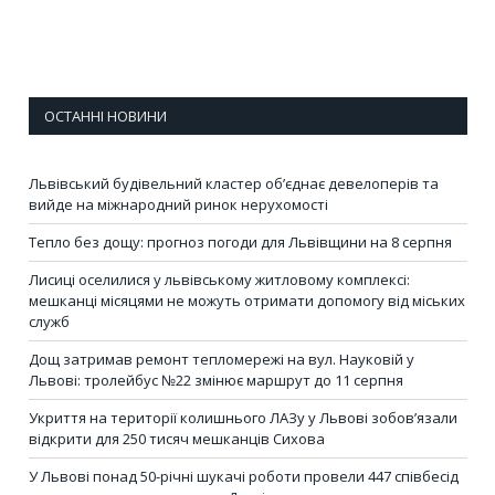
ОСТАННІ НОВИНИ
Львівський будівельний кластер об’єднає девелоперів та
вийде на міжнародний ринок нерухомості
Тепло без дощу: прогноз погоди для Львівщини на 8 серпня
Лисиці оселилися у львівському житловому комплексі:
мешканці місяцями не можуть отримати допомогу від міських
служб
Дощ затримав ремонт тепломережі на вул. Науковій у
Львові: тролейбус №22 змінює маршрут до 11 серпня
Укриття на території колишнього ЛАЗу у Львові зобов’язали
відкрити для 250 тисяч мешканців Сихова
У Львові понад 50-річні шукачі роботи провели 447 співбесід