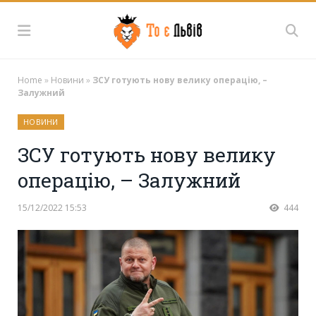
Home
»
Новини
»
ЗСУ готують нову велику операцію, –
Залужний
НОВИНИ
ЗСУ готують нову велику
операцію, – Залужний
15/12/2022 15:53
444