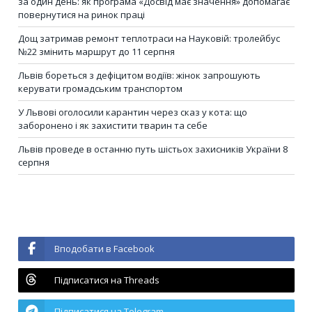
за один день: як програма «Досвід має значення» допомагає
повернутися на ринок праці
Дощ затримав ремонт теплотраси на Науковій: тролейбус
№22 змінить маршрут до 11 серпня
Львів бореться з дефіцитом водіїв: жінок запрошують
керувати громадським транспортом
У Львові оголосили карантин через сказ у кота: що
заборонено і як захистити тварин та себе
Львів проведе в останню путь шістьох захисників України 8
серпня
Вподобати в Facebook
Підписатися на Threads
Підписатися на Telegram