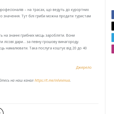
професіоналів – на трасах, що ведуть до курортних
о значення. Тут білі гриби можна продати туристам
ть на знанні грибних місць заробляти. Вони
и лісові дари… за певну грошову винагороду.
сць намалювати. Така послуга коштує від 20 до 40
Джерело
уйтесь на наш канал
https://t.me/inlvivinua
.