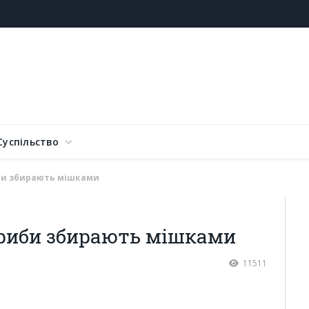
Суспільство
иби збирають мішками
гриби збирають мішками
11511