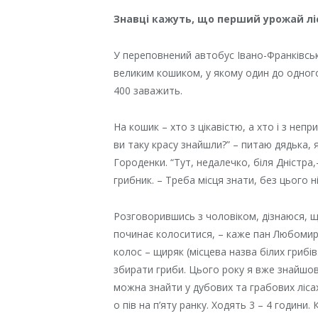
Знавці кажуть, що перший урожай л
У переповнений автобус Івано-Франківськ
великим кошиком, у якому один до одного 
400 заважить.
На кошик – хто з цікавістю, а хто і з неп
ви таку красу знайшли?” – питаю дядька
Городенки. “Тут, недалечко, біля Дністра
грибник. – Треба місця знати, без цього ні
Розговорившись з чоловіком, дізнаюся, щ
починає колоситися, – каже пан Любомир.
колос – щиряк (місцева назва білих грибі
збирати гриби. Цього року я вже знайшов
можна знайти у дубових та грабових лісах
о пів на п’яту ранку. Ходять 3 – 4 години