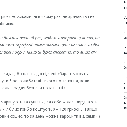
м
п
рими ножиками, ні в якому разі не зривають і не
Д
т
ибницю.
Л
з
и днями – перший раз, згодом – наприкінці липня, на
ділиться “професійними” таємницями чоловік. – Один
У
великої посухи. Якщо ж дуже спекотно, то лише сім
щ
Л
У
глядає, бо навіть досвідчені збирачі можуть
З
нути. Часто любителі тихого полювання, коли
Л
гами – задля безпеки початківців.
г
У
, маринують та сушать для себе. А далі вирушають
м
К
 – 7 білих грибів коштує 100 – 120 гривень. І якщо
мовий кошик, то за день можна заробити від семи (!)