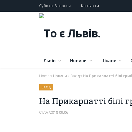
Субота, 8 серпня
Контакти
Львів
Новини
Цікаве
Home
»
Новини
»
Захід
»
На Прикарпатті білі гр
ЗАХІД
На Прикарпатті білі 
01/07/2018 09:06