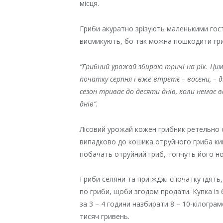
місця.
Гриби акуратно зрізують маленькими гост
висмикують, бо так можна пошкодити гр
“Грибний урожай збираю тричі на рік. Цим
початку серпня і вже втретє – восени, – 
сезон триває до десяти днів, коли немає 
днів”.
Лісовий урожай кожен грибник ретельно о
випадково до кошика отруйного гриба ки
побачать отруйний гриб, топчуть його но
Гриби селяни та приїжджі спочатку їдять
по гриби, щоби згодом продати. Купка із 6
за 3 – 4 години назбирати 8 – 10-кілогра
тисяч гривень.