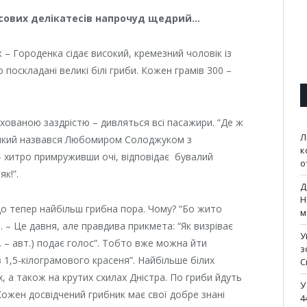
ісових делікатесів напрочуд щедрий…
 – Городенка сідає високий, кремезний чоловік із
поскладані великі білі гриби. Кожен грамів 300 –
рихованою заздрістю – дивляться всі пасажири. “Де ж
Л
, який назвався Любомиром Солоджуком з
к
,- хитро примруживши очі, відповідає бувалий
о
як!”.
Д
Н
о тепер найбільш грибна пора. Чому? “Бо жито
м
 – Це давня, але правдива прикмета: “Як визріває
У
в. – авт.) подає голос”. Тобто вже можна йти
з
 1,5-кілограмового красеня”. Найбільше білих
С
, а також на крутих схилах Дністра. По гриби йдуть
У
. Кожен досвідчений грибник має свої добре знані
4