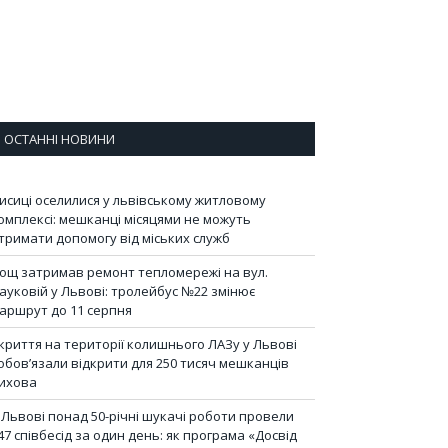
ОСТАННІ НОВИНИ
исиці оселилися у львівському житловому
омплексі: мешканці місяцями не можуть
тримати допомогу від міських служб
ощ затримав ремонт тепломережі на вул.
ауковій у Львові: тролейбус №22 змінює
аршрут до 11 серпня
криття на території колишнього ЛАЗу у Львові
обов’язали відкрити для 250 тисяч мешканців
ихова
 Львові понад 50-річні шукачі роботи провели
47 співбесід за один день: як програма «Досвід