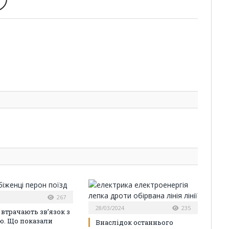
267
28/03/2024
235
 втрачають зв’язок з
ю. Що показали
Внаслідок останнього