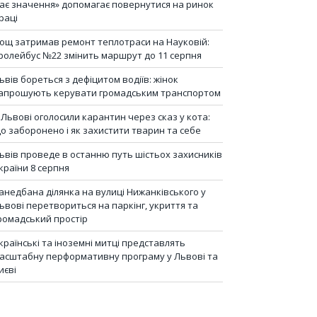
ає значення» допомагає повернутися на ринок
раці
ощ затримав ремонт теплотраси на Науковій:
ролейбус №22 змінить маршрут до 11 серпня
ьвів бореться з дефіцитом водіїв: жінок
апрошують керувати громадським транспортом
 Львові оголосили карантин через сказ у кота:
о заборонено і як захистити тварин та себе
ьвів проведе в останню путь шістьох захисників
країни 8 серпня
анедбана ділянка на вулиці Нижанківського у
ьвові перетвориться на паркінг, укриття та
ромадський простір
країнські та іноземні митці представлять
асштабну перформативну програму у Львові та
иєві