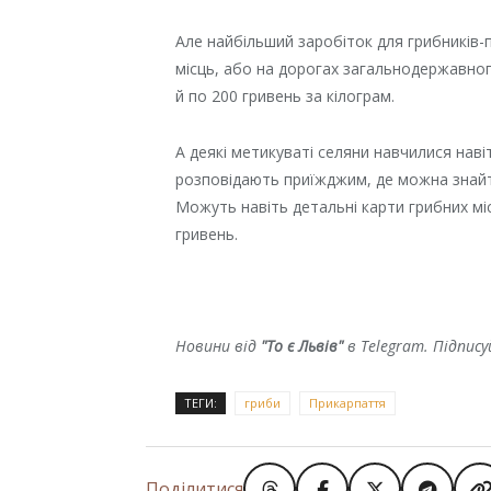
Але найбільший заробіток для грибників-
місць, або на дорогах загальнодержавног
й по 200 гривень за кілограм.
А деякі метикуваті селяни навчилися наві
розповідають приїжджим, де можна знайт
Можуть навіть детальні карти грибних мі
гривень.
Новини від
"То є Львів"
в Telegram. Підпис
ТЕГИ:
гриби
Прикарпаття
Поділитися