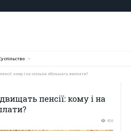
Суспільство
 пенсії: кому і на скільки збільшать виплати?
ідвищать пенсії: кому і на
плати?
456