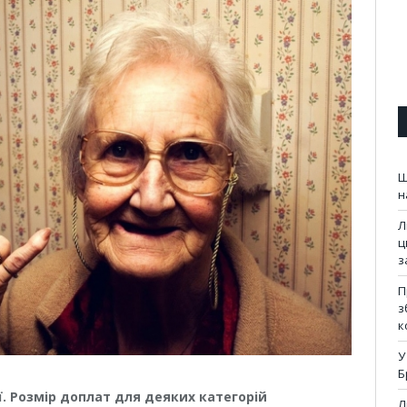
Ш
н
Л
ц
з
П
з
к
У
Б
ії. Розмір доплат для деяких категорій
Л