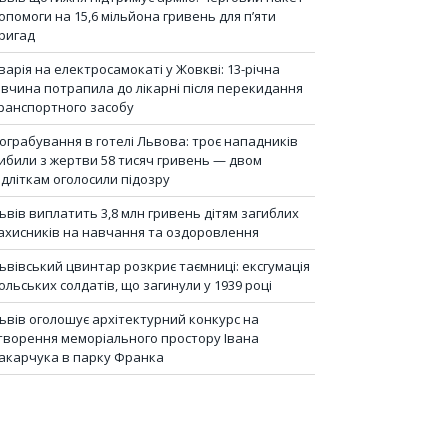
опомоги на 15,6 мільйона гривень для п’яти
ригад
варія на електросамокаті у Жовкві: 13-річна
івчина потрапила до лікарні після перекидання
ранспортного засобу
ограбування в готелі Львова: троє нападників
ибили з жертви 58 тисяч гривень — двом
ідліткам оголосили підозру
ьвів виплатить 3,8 млн гривень дітям загиблих
ахисників на навчання та оздоровлення
ьвівський цвинтар розкриє таємниці: ексгумація
ольських солдатів, що загинули у 1939 році
ьвів оголошує архітектурний конкурс на
творення меморіального простору Івана
акарчука в парку Франка