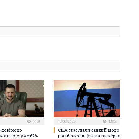
1469
13/03/2026
1385
 довіри до
США скасували санкції щодо
кого зріс: уже 62%
російської нафти на танкерах