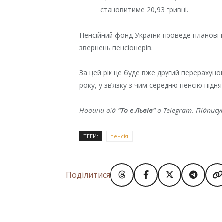
становитиме 20,93 гривні.
Пенсійний фонд України проведе планові
звернень пенсіонерів.
За цей рік це буде вже другий перерахуно
року, у зв’язку з чим середню пенсію підня
Новини від
"То є Львів"
в Telegram. Підпис
ТЕГИ:
пенсія
Поділитися