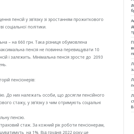
д
б
щення пенсій у зв’язку зі зростанням прожиткового
А
д
ві соціальної політики.
т
ьна – на 660 грн. Така різниця обумовлена
П
в
аксимальна пенсія не повинна перевищувати 10
п
енсій і залежить. Мінімальна пенсія зросте до 2093
Л
ень.
з
орій пенсіонерів:
Л
п
ію. До них належать особи, що досягли пенсійного
Л
с
ового стажу, у зв’язку з чим отримують соціальні
В
ьну пенсію.
раховий стаж. За кожний рік роботи пенсіонерам,
шуватимуть на 1%. Від грудня 2022 року це