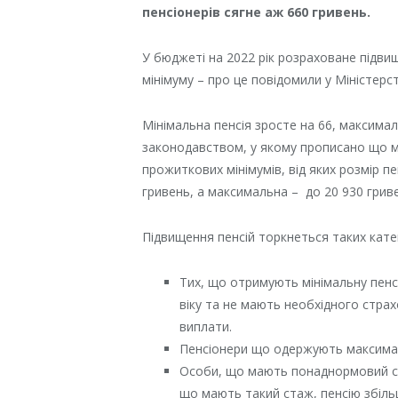
пенсіонерів сягне аж 660 гривень.
У бюджеті на 2022 рік розраховане підви
мінімуму – про це повідомили у Міністерст
Мінімальна пенсія зросте на 66, максимал
законодавством, у якому прописано що м
прожиткових мінімумів, від яких розмір п
гривень, а максимальна – до 20 930 грив
Підвищення пенсій торкнеться таких катег
Тих, що отримують мінімальну пенс
віку та не мають необхідного страх
виплати.
Пенсіонери що одержують максимал
Особи, що мають понаднормовий ст
що мають такий стаж, пенсію збіль