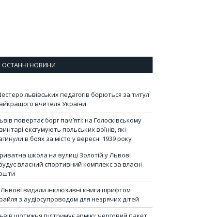
ОСТАННІ НОВИНИ
естеро львівських педагогів борються за титул
айкращого вчителя України
ьвів повертає борг пам’яті: на Голосківському
винтарі ексгумують польських воїнів, які
агинули в боях за місто у вересні 1939 року
риватна школа на вулиці Золотій у Львові
будує власний спортивний комплекс за власні
ошти
 Львові видали інклюзивні книги шрифтом
райля з аудіосупроводом для незрячих дітей
ьвів щотижня підтримує армію: черговий пакет