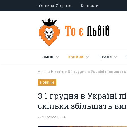
п`ятниця, 7 серпня
Контакти
Львів
Новини
Цікаве
Home
»
Новини
»
З 1 грудня в Україні підвищать
НОВИНИ
З 1 грудня в Україні п
скільки збільшать ви
27/11/2022 15:54