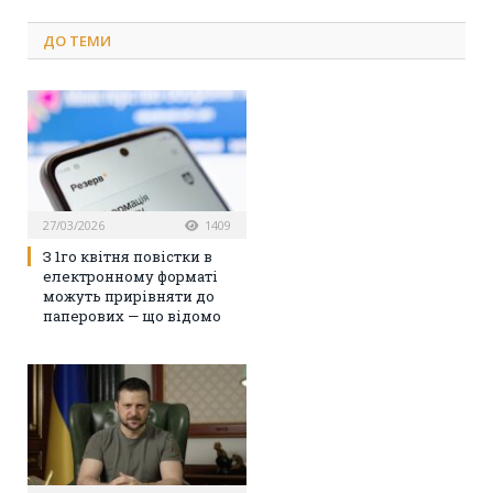
ДО
ТЕМИ
27/03/2026
1409
З 1го квітня повістки в
електронному форматі
можуть прирівняти до
паперових — що відомо