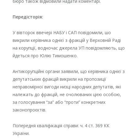
бюро також відмовили надати коментарі.
Передісторія:
У вівторок ввечері НАБУ і САП повідомили, шо
викрили керівника однієї з фракцій у Верховній Раді
на корупції, водночас джерела УП повідомляють, що
йдеться про Юлію Тимошенко.
Антикорупційні органи заявили, що керівника однієї з
депутатських фракцій викрили на пропозиції
неправомірної вигоди низці народних депутатів, які
належать до фракцій, не очолюваних цією особою,
за голосування “за” або “проти” конкретних
законопроєктів.
Попередня кваліфікація справи: ч. 4 ст. 369 КК
України.