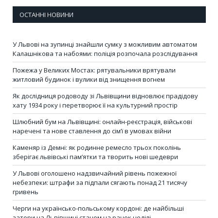
ОСТАННІ НОВИНИ
У Львові на зупинці знайшли сумку з можливим автоматом
Калашнікова та набоями: поліція розпочала розслідування
Пожежа у Великих Мостах: рятувальники врятували
житловий будинок і вулики від знищення вогнем
Як дослідниця родоводу зі Львівщини відновлює прадідову
хату 1934 року і перетворює її на культурний простір
Шлюбний бум на Львівщині: онлайн-реєстрація, військові
наречені та нове ставлення до сім’ї в умовах війни
Каменяр із Демні: як родинне ремесло трьох поколінь
зберігає львівські пам’ятки та творить нові шедеври
У Львові оголошено надзвичайний рівень пожежної
небезпеки: штрафи за підпали сягають понад 21 тисячу
гривень
Черги на українсько-польському кордоні: де найбільші
затори на Львівщині станом на ранок неділі