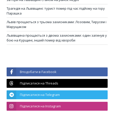
Трагедія на Львівщині: турист помер під час підйому на гору
Парашка
Львів прощається з трьома захисниками: Лозовим, Тирусем і
Марущаком
Львівщина прощається з двома захисниками: один загинув у
бою на Курщині, інший помер від хвороби
Вподобати в Facebook
Підписатися на Threads
Підписатися на Telegram
Підписатися на Instagram