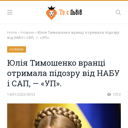
Home
»
Новини
»
Юлія Тимошенко вранці отримала підозру
від НАБУ і САП, — «УП».
НОВИНИ
Юлія Тимошенко вранці
отримала підозру від НАБУ
і САП, — «УП».
14/01/2026 09:53
1072