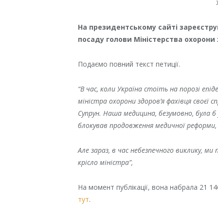
На президентському сайті зареєстр
посаду голови Міністерства охорони 
Подаємо повний текст петиції.
“В час, коли Україна стоїть на порозі епід
міністра охорони здоров’я фахівця своєї сп
Супрун. Наша медицина, безумовно, була б
блокував продовження медичної реформи, з
Але зараз, в час небезпечного виклику, ми
крісло міністра”,
На момент публікації, вона набрала 21 146
тут
.