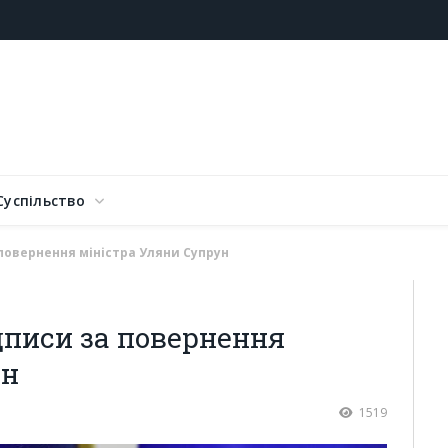
Суспільство
повернення міністра Уляни Супрун
дписи за повернення
ун
1519