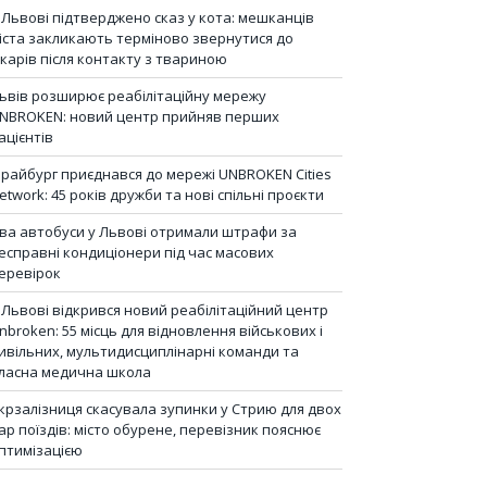
 Львові підтверджено сказ у кота: мешканців
іста закликають терміново звернутися до
ікарів після контакту з твариною
ьвів розширює реабілітаційну мережу
NBROKEN: новий центр прийняв перших
ацієнтів
райбург приєднався до мережі UNBROKEN Cities
etwork: 45 років дружби та нові спільні проєкти
ва автобуси у Львові отримали штрафи за
есправні кондиціонери під час масових
еревірок
 Львові відкрився новий реабілітаційний центр
nbroken: 55 місць для відновлення військових і
ивільних, мультидисциплінарні команди та
ласна медична школа
крзалізниця скасувала зупинки у Стрию для двох
ар поїздів: місто обурене, перевізник пояснює
птимізацією