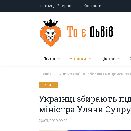
п`ятниця, 7 серпня
Контакти
Львів
Новини
Цікаве
Home
»
Новини
»
Українці збирають підписи за 
НОВИНИ
Українці збирають пі
міністра Уляни Супр
28/03/2020 09:05