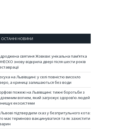
ОСТАННІ НОВИНИ
ідроджена святиня Жовкви: унікальна пам’ятка
НЕСКО знову відкрила двері після шести років
еставрації
осуха на Львівщині: у селі повністю висохло
зеро, а криниці залишаються без води
орфові пожежі на Львівщині: тижні боротьби з
ідземним вогнем, який загрожує здоров’ю людей
 знищує екосистеми
 Львові підтвердили сказ у безпритульного кота:
то має терміново вакцинуватися та як захистити
варин