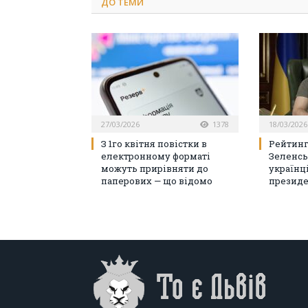
ДО
ТЕМИ
27/03/2026
1378
18/03/2026
З 1го квітня повістки в
Рейтинг
електронному форматі
Зеленсь
можуть прирівняти до
українц
паперових — що відомо
президе