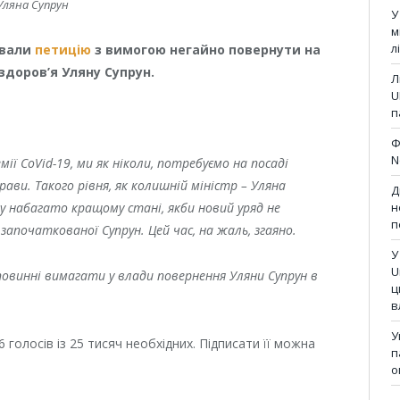
Уляна Супрун
У
м
л
ували
петицію
з вимогою негайно повернути на
здоров’я Уляну Супрун.
Л
U
п
Ф
N
емії CoVid-19, ми як ніколи, потребуємо на посаді
рави. Такого рівня, як колишній міністр – Уляна
Д
 у набагато кращому стані, якби новий уряд не
н
п
апочаткованої Супрун. Цей час, на жаль, згаяно.
У
U
 повинні вимагати у влади повернення Уляни Супрун в
ц
в
У
 голосів із 25 тисяч необхідних. Підписати її можна
п
о