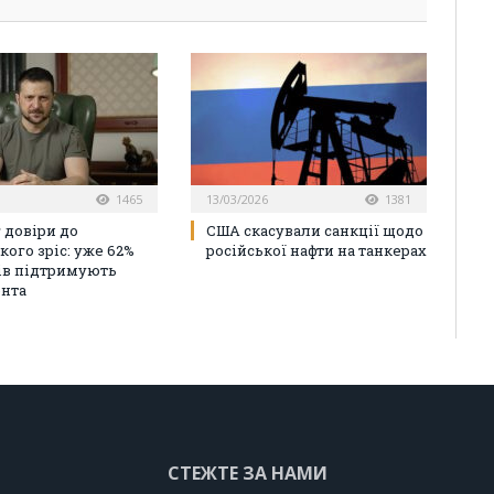
1465
13/03/2026
1381
 довіри до
США скасували санкції щодо
кого зріс: уже 62%
російської нафти на танкерах
ів підтримують
нта
СТЕЖТЕ ЗА НАМИ