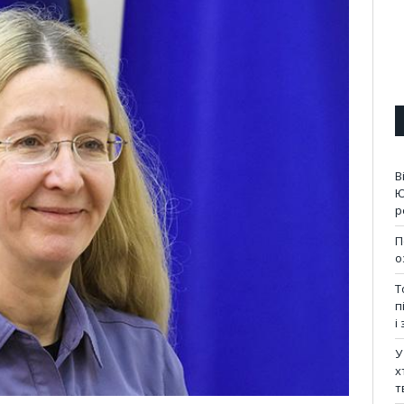
В
Ю
р
П
о
Т
п
і
У
х
т