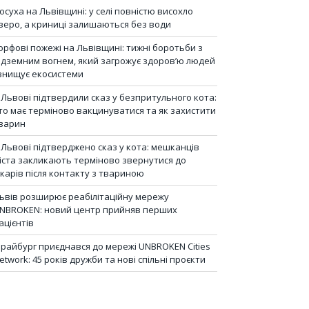
осуха на Львівщині: у селі повністю висохло
зеро, а криниці залишаються без води
орфові пожежі на Львівщині: тижні боротьби з
ідземним вогнем, який загрожує здоров’ю людей
 знищує екосистеми
 Львові підтвердили сказ у безпритульного кота:
то має терміново вакцинуватися та як захистити
варин
 Львові підтверджено сказ у кота: мешканців
іста закликають терміново звернутися до
ікарів після контакту з твариною
ьвів розширює реабілітаційну мережу
NBROKEN: новий центр прийняв перших
ацієнтів
райбург приєднався до мережі UNBROKEN Cities
etwork: 45 років дружби та нові спільні проєкти