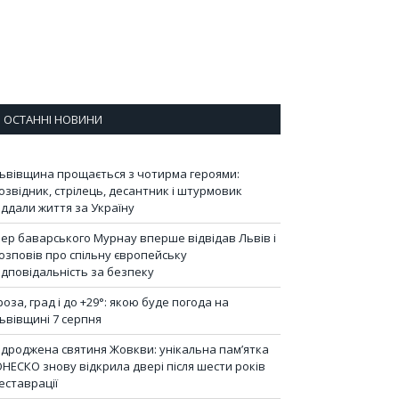
ОСТАННІ НОВИНИ
ьвівщина прощається з чотирма героями:
озвідник, стрілець, десантник і штурмовик
іддали життя за Україну
ер баварського Мурнау вперше відвідав Львів і
озповів про спільну європейську
ідповідальність за безпеку
роза, град і до +29°: якою буде погода на
ьвівщині 7 серпня
ідроджена святиня Жовкви: унікальна пам’ятка
НЕСКО знову відкрила двері після шести років
еставрації