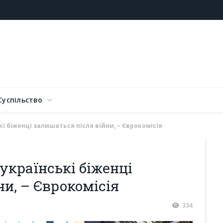
Суспільство
і біженці залишаться після війни, – Єврокомісія
українські біженці
и, – Єврокомісія
334