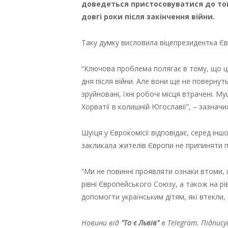
доведеться пристосовуватися до тог
довгі роки після закінчення війни.
Таку думку висловила віцепрезидентка Є
“Ключова проблема полягає в тому, що ці
дня після війни. Але вони ще не повернуть
зруйновані, їхні робочі місця втрачені. М
Хорватії в колишній Югославії”, – зазначи
Шуїця у Єврокомісії відповідає, серед інш
закликала жителів Європи не припиняти п
“Ми не повинні проявляти ознаки втоми, 
рівні Європейського Союзу, а також на рі
допомогти українським дітям, які втекли,
Новини від
"То є Львів"
в Telegram. Підпис