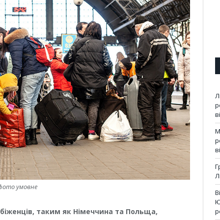
Л
р
в
М
р
в
Г
Л
фото умовне
В
Ю
біженців, таким як Німеччина та Польща,
р