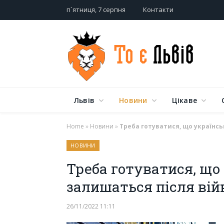
п`ятниця, 7 серпня
Контакти
Львів
Новини
Цікаве
Home
»
Новини
»
Треба готуватися, що українськ
НОВИНИ
Треба готуватися, що 
залишаться після війн
26/11/2022 11:11