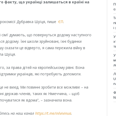
о факту, що українці залишаться в країні на
П
о
Т
врокомісії Дубравка Шуїця, пише
ЄП
.
п
і
 сім’ї думають, що повернуться додому наступного
У
ся додому. Їхні школи зруйновані, їхні будинки
х
т
ушу сказати це відверто, я сама пережила війну в
ла Шуїця.
У
м
л
ого, за права дітей на європейському рівні. Вона
ідтримки українців, які потребують допомоги.
Л
U
п
це не вихід. Ми повинні зробити все можливе – на
Ф
вні держав-членів, таких як Німеччина, – щоб
N
 почуватися як вдома”, – зазначила вона.
уйтесь на наш канал
https://t.me/inlvivinua
.