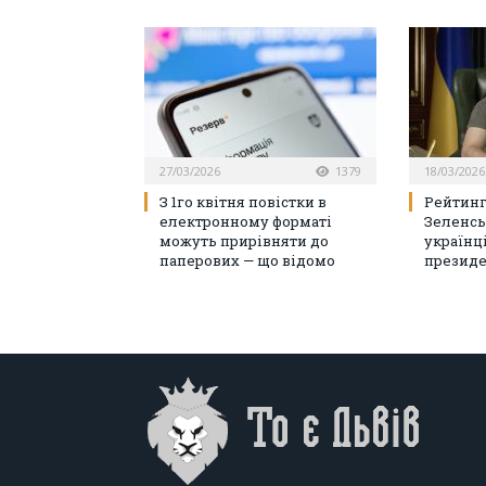
27/03/2026
1379
18/03/2026
З 1го квітня повістки в
Рейтинг
електронному форматі
Зеленсь
можуть прирівняти до
українц
паперових — що відомо
президе