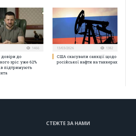
1466
13/03/2026
1382
 довіри до
США скасували санкції щодо
кого зріс: уже 62%
російської нафти на танкерах
ів підтримують
нта
СТЕЖТЕ ЗА НАМИ