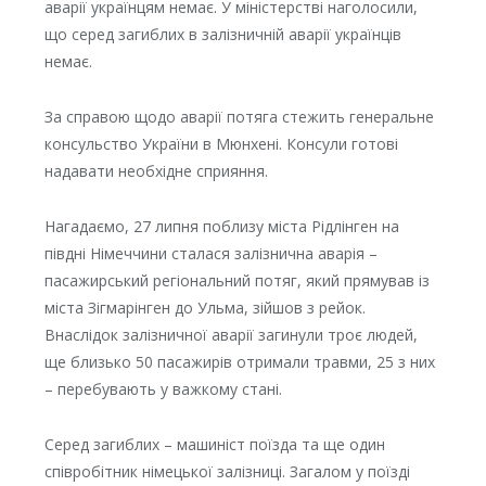
аварії українцям немає. У міністерстві наголосили,
що серед загиблих в залізничній аварії українців
немає.
За справою щодо аварії потяга стежить генеральне
консульство України в Мюнхені. Консули готові
надавати необхідне сприяння.
Нагадаємо, 27 липня поблизу міста Рідлінген на
півдні Німеччини сталася залізнична аварія –
пасажирський регіональний потяг, який прямував із
міста Зігмарінген до Ульма, зійшов з рейок.
Внаслідок залізничної аварії загинули троє людей,
ще близько 50 пасажирів отримали травми, 25 з них
– перебувають у важкому стані.
Серед загиблих – машиніст поїзда та ще один
співробітник німецької залізниці. Загалом у поїзді