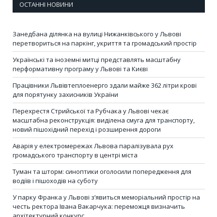
ОСТАННІ НОВИНИ
Занедбана ділянка на вулиці Нижанківського у Львові
перетвориться на паркінг, укриття та громадський простір
Українські та іноземні митці представлять масштабну
перформативну програму у Львові та Києві
Працівники Львівтеплоенерго здали майже 362 літри крові
для порятунку захисників України
Перехрестя Стрийської та Рубчака у Львові чекає
масштабна реконструкція: виділена смуга для транспорту,
новий пішохідний перехід і розширення дороги
Аварія у електромережах Львова паралізувала рух
громадського транспорту в центрі міста
Туман та шторм: синоптики оголосили попередження для
водіїв і пішоходів на суботу
У парку Франка у Львові з’явиться меморіальний простір на
честь ректора Івана Вакарчука: переможця визначить
архітектурний конкурс