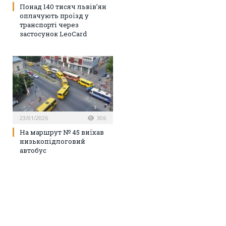
Понад 140 тисяч львів’ян
оплачують проїзд у
транспорті через
застосунок LeoCard
23/01/2026
306
На маршрут № 45 виїхав
низькопідлоговий
автобус