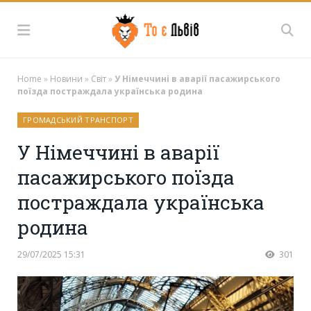
Home
»
Новини
»
Світ
»
У Німеччині в аварії пасажирського
поїзда постраждала українська родина
ГРОМАДСЬКИЙ ТРАНСПОРТ
У Німеччині в аварії
пасажирського поїзда
постраждала українська
родина
29/07/2025 15:31
301