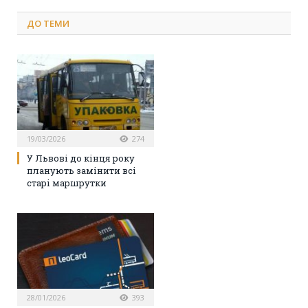
ДО
ТЕМИ
19/03/2026
274
У Львові до кінця року
планують замінити всі
старі маршрутки
28/01/2026
393