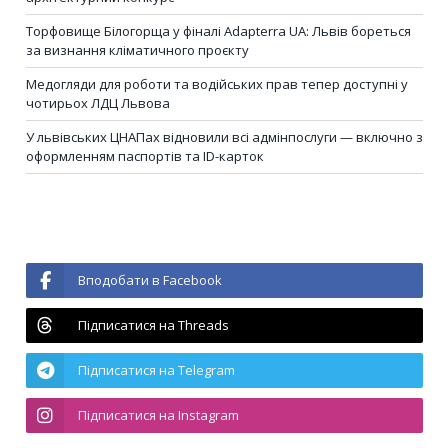
Торфовище Білогорща у фіналі Adapterra UA: Львів бореться
за визнання кліматичного проєкту
Медогляди для роботи та водійських прав тепер доступні у
чотирьох ЛДЦ Львова
У львівських ЦНАПах відновили всі адмінпослуги — включно з
оформленням паспортів та ID-карток
Вподобати в Facebook
Підписатися на Threads
Підписатися на Telegram
Підписатися на Instagram