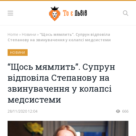
Home
»
Новини
»
“Щось мямлить”. Супрун відповіла
Степанову на звинувачення у колапсі медсистеми
НОВИНИ
“Щось мямлить”. Супрун
відповіла Степанову на
звинувачення у колапсі
медсистеми
28/11/2020 12:04
666