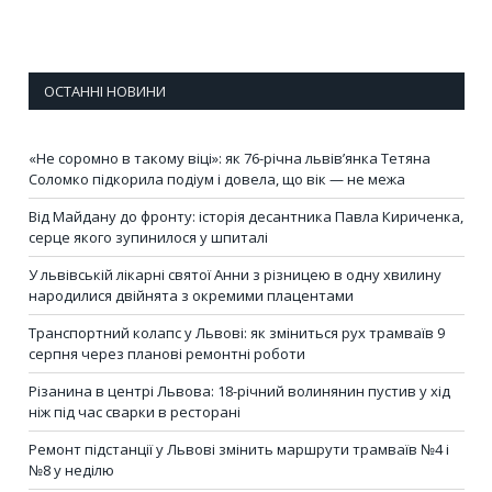
ОСТАННІ НОВИНИ
«Не соромно в такому віці»: як 76-річна львів’янка Тетяна
Соломко підкорила подіум і довела, що вік — не межа
Від Майдану до фронту: історія десантника Павла Кириченка,
серце якого зупинилося у шпиталі
У львівській лікарні святої Анни з різницею в одну хвилину
народилися двійнята з окремими плацентами
Транспортний колапс у Львові: як зміниться рух трамваїв 9
серпня через планові ремонтні роботи
Різанина в центрі Львова: 18-річний волинянин пустив у хід
ніж під час сварки в ресторані
Ремонт підстанції у Львові змінить маршрути трамваїв №4 і
№8 у неділю