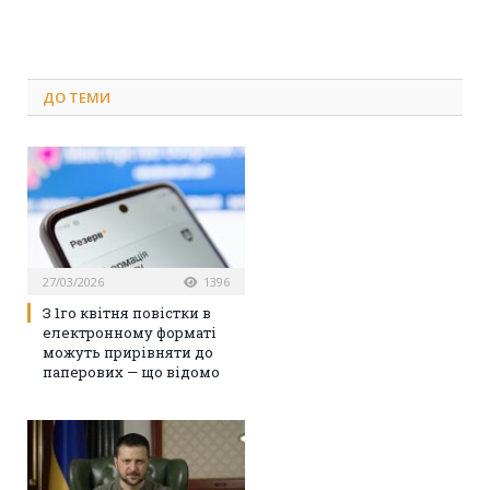
ДО
ТЕМИ
27/03/2026
1396
З 1го квітня повістки в
електронному форматі
можуть прирівняти до
паперових — що відомо