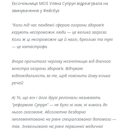
Ексочільниця МОЗ Уляна Супрун відреагувала на
звинувачення у Фейсбук
“Коли під час пандемії сферою охорони здоров’я
керують неспроможні люди — це велика загроза.
Коли ж ці неспроможні ще й наглі, брехливі та тупі
— це катастрофа.
Вчора прочитала чергову нісенітницю від діючого
міністра охорони здоров’я. Відчуваю
відповідальність за те, щоб пояснити йому кілька
речей:
А) Те, що він і його друзі регіонали називають
“реформою Супрун” — не було ні ним, ні кимось до
нього скасоване. Абсолютно бездарно
імплементовано на рівні спеціалізованої допомоги —
так. Знівельовано на рівні первинної медичної