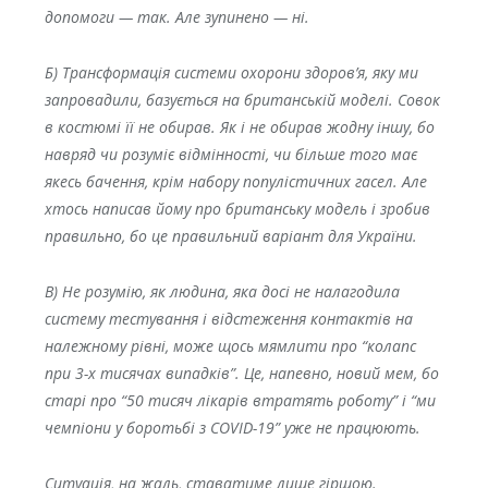
допомоги — так. Але зупинено — ні.
Б) Трансформація системи охорони здоров’я, яку ми
запровадили, базується на британській моделі. Совок
в костюмі її не обирав. Як і не обирав жодну іншу, бо
навряд чи розуміє відмінності, чи більше того має
якесь бачення, крім набору популістичних гасел. Але
хтось написав йому про британську модель і зробив
правильно, бо це правильний варіант для України.
В) Не розумію, як людина, яка досі не налагодила
систему тестування і відстеження контактів на
належному рівні, може щось мямлити про “колапс
при 3-х тисячах випадків”. Це, напевно, новий мем, бо
старі про “50 тисяч лікарів втратять роботу” і “ми
чемпіони у боротьбі з COVID-19” уже не працюють.
Ситуація, на жаль, ставатиме лише гіршою.