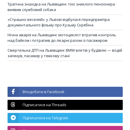
Трагічна знахідка на Львівщині: тіло зниклого пенсіонера
виявив службовий собака
«Страшно веселий»: у Львові відбулася передпрем’єра
документального фільму про Кузьму Скрябіна
Нічна аварія на Львівщині: мотоцикліст втратив контроль
над байком і потрапив до лікарні разом із пасажиром
Смертельна ДТП на Львівщині: BMW влетів у будівлю — водій
загинув, пасажир у тяжкому стані
Вподобати в Facebook
Підписатися на Threads
Підписатися на Telegram