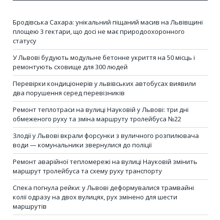
Бродівська Сахара: унікальний піщаний масив на Львівщині
площею 3 гектари, що досі не має природоохоронного
статусу
У Львові будують модульне бетонне укриття на 50 місць і
ремонтують сховище для 300 людей
Перевірки кондиціонерів у львівських автобусах виявили
два порушення серед перевізників
Ремонт теплотраси на вулиці Науковій у Львові: три дні
обмеженого руху та зміна маршруту тролейбуса №22
Злодії у Львові вкрали форсунки з вуличного розпилювача
води — комунальники звернулися до поліції
Ремонт аварійної тепломережі на вулиці Науковій змінить
маршрут тролейбуса та схему руху транспорту
Спека погнула рейки: у Львові деформувалися трамвайні
колії одразу на двох вулицях, рух змінено для шести
маршрутів