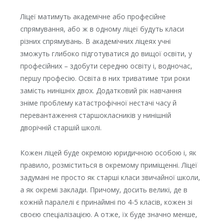
Ліцеї матимуть академічне або професійне
спрямування, або ж в одному ліцеї будуть класи
різних спрямувань. В академічних ліцеях учні
зможуть глибоко підготуватися до вищої освіти, у
професійних – здобути середню освіту і, водночас,
першу професію. Освіта в них триватиме три роки
замість нинішніх двох. Додатковий рік навчання
зніме проблему катастрофічної нестачі часу й
перевантаження старшокласників у нинішній
дворічній старшій школі.
Кожен ліцей буде окремою юридичною особою і, як
правило, розміститься в окремому приміщенні. Ліцеї
задумані не просто як старші класи звичайної школи,
а як окремі заклади. Причому, досить великі, де в
кожній паралелі є принаймні по 4-5 класів, кожен зі
своєю спеціалізацією. А отже, їх буде значно менше,