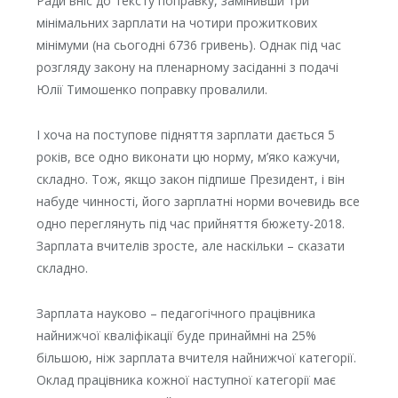
Ради вніс до тексту поправку, замінивши три
мінімальних зарплати на чотири прожиткових
мінімуми (на сьогодні 6736 гривень). Однак під час
розгляду закону на пленарному засіданні з подачі
Юлії Тимошенко поправку провалили.
І хоча на поступове підняття зарплати дається 5
років, все одно виконати цю норму, м’яко кажучи,
складно. Тож, якщо закон підпише Президент, і він
набуде чинності, його зарплатні норми вочевидь все
одно переглянуть під час прийняття бюжету-2018.
Зарплата вчителів зросте, але наскільки – сказати
складно.
Зарплата науково – педагогічного працівника
найнижчої кваліфікації буде принаймні на 25%
більшою, ніж зарплата вчителя найнижчої категорії.
Оклад працівника кожної наступної категорії має