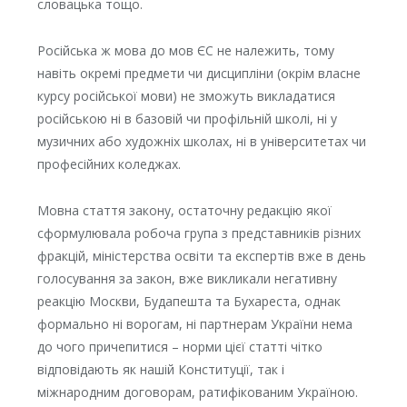
словацька тощо.
Російська ж мова до мов ЄС не належить, тому
навіть окремі предмети чи дисципліни (окрім власне
курсу російської мови) не зможуть викладатися
російською ні в базовій чи профільній школі, ні у
музичних або художніх школах, ні в університетах чи
професійних коледжах.
Мовна стаття закону, остаточну редакцію якої
сформулювала робоча група з представників різних
фракцій, міністерства освіти та експертів вже в день
голосування за закон, вже викликали негативну
реакцію Москви, Будапешта та Бухареста, однак
формально ні ворогам, ні партнерам України нема
до чого причепитися – норми цієї статті чітко
відповідають як нашій Конституції, так і
міжнародним договорам, ратифікованим Україною.