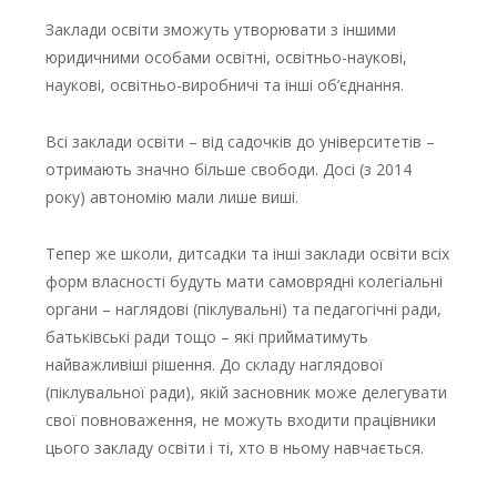
Заклади освіти зможуть утворювати з іншими
юридичними особами освітні, освітньо-наукові,
наукові, освітньо-виробничі та інші об’єднання.
Всі заклади освіти – від садочків до університетів –
отримають значно більше свободи. Досі (з 2014
року) автономію мали лише виші.
Тепер же школи, дитсадки та інші заклади освіти всіх
форм власності будуть мати самоврядні колегіальні
органи – наглядові (піклувальні) та педагогічні ради,
батьківські ради тощо – які прийматимуть
найважливіші рішення. До складу наглядової
(піклувальної ради), якій засновник може делегувати
свої повноваження, не можуть входити працівники
цього закладу освіти і ті, хто в ньому навчається.