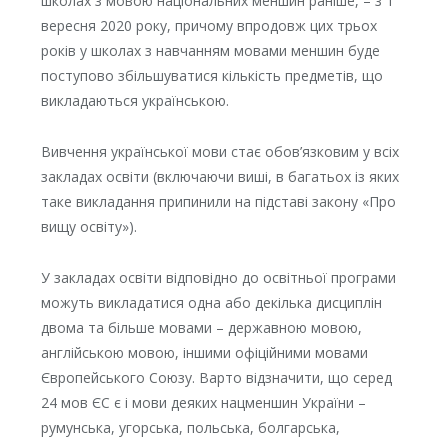
школах з мовою національних меншин раніше, – з 1
вересня 2020 року, причому впродовж цих трьох
років у школах з навчанням мовами меншин буде
поступово збільшуватися кількість предметів, що
викладаються українською.
Вивчення української мови стає обов’язковим у всіх
закладах освіти (включаючи виші, в багатьох із яких
таке викладання припинили на підставі закону «Про
вищу освіту»).
У закладах освіти відповідно до освітньої програми
можуть викладатися одна або декілька дисциплін
двома та більше мовами – державною мовою,
англійською мовою, іншими офіційними мовами
Європейського Союзу. Варто відзначити, що серед
24 мов ЄС є і мови деяких нацменшин України –
румунська, угорська, польська, болгарська,