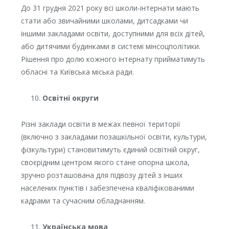
До 31 грудня 2021 року всі школи-інтернати мають
стати або звичайними школами, дитсадками чи
іншими закладами освіти, доступними для всіх дітей,
або дитячими будинками в системі мінсоцполітики.
Рішення про долю кожного інтернату прийматимуть
обласні та Київська міська ради.
Освітні округи
Різні заклади освіти в межах певної території
(включно з закладами позашкільної освіти, культури,
фізкультури) становитимуть єдиний освітній округ,
своєрідним центром якого стане опорна школа,
зручно розташована для підвозу дітей з інших
населених пунктів і забезпечена кваліфікованими
кадрами та сучасним обладнанням.
Українська мова