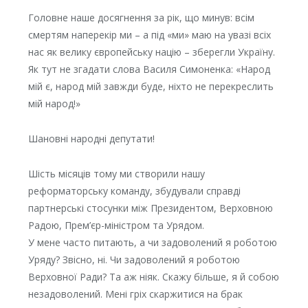
Головне наше досягнення за рік, що минув: всім
смертям наперекір ми – а під «ми» маю на увазі всіх
нас як велику європейську націю – зберегли Україну.
Як тут не згадати слова Василя Симоненка: «Народ
мій є, народ мій завжди буде, ніхто не перекреслить
мій народ!»
Шановні народні депутати!
Шість місяців тому ми створили нашу
реформаторську команду, збудували справді
партнерські стосунки між Президентом, Верховною
Радою, Прем’єр-міністром та Урядом.
У мене часто питають, а чи задоволений я роботою
Уряду? Звісно, ні. Чи задоволений я роботою
Верховної Ради? Та аж ніяк. Скажу більше, я й собою
незадоволений. Мені гріх скаржитися на брак