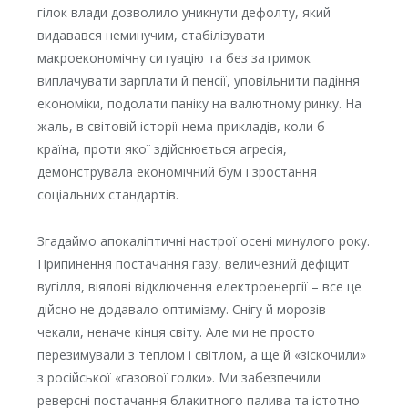
гілок влади дозволило уникнути дефолту, який
видавався неминучим, стабілізувати
макроекономічну ситуацію та без затримок
виплачувати зарплати й пенсії, уповільнити падіння
економіки, подолати паніку на валютному ринку. На
жаль, в світовій історії нема прикладів, коли б
країна, проти якої здійснюється агресія,
демонструвала економічний бум і зростання
соціальних стандартів.
Згадаймо апокаліптичні настрої осені минулого року.
Припинення постачання газу, величезний дефіцит
вугілля, віялові відключення електроенергії – все це
дійсно не додавало оптимізму. Снігу й морозів
чекали, неначе кінця світу. Але ми не просто
перезимували з теплом і світлом, а ще й «зіскочили»
з російської «газової голки». Ми забезпечили
реверсні постачання блакитного палива та істотно