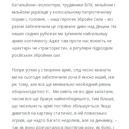
батальйони і волонтери, трудівники ВПК, мільйони і
мільйони українців у колосальному патріотичному
пориві і, головне, – наші героїчні Збройні Сили – всі
разом забезпечили це справжнє диво над Дінцем. На
наших східних рубежах ми зупинили найсильнішу
армію континенту. Адже там проти нас воюють не
«шахтарі» чи «трактористи», а регулярні підрозділи
російських збройних сил.
Попри успіхи у створенні армії, слід чесно визнати:
ми на сьогодні забезпечили хоча й якісно інший, ніж
рік тому, але все ще мінімально необхідний рівень
обороноздатності… Ми навіть не всі діри залатали,
часом все ще бракує найнеобхіднішого, тим більше,
що чисельність армії постійно збільшується. Якщо
дивитися на картину статично, в ній повнісінько
огріхів, ще надто багато недоліків, але за динаміку, –
так як воно розгорталося протягом року, як було, і