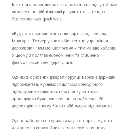
Істотного полегшення ніхто поки що не відчув. А нам
як кисень потрібні швидкі результати, – те що в
бізнесі зветься quick wins.
«Будь-яке правило має свою вартість», – писала
Маргарет Тетчер у книзі «Мистецтво управління
державою». Чим менше правил – тим менше хабарів.
У цьому й полягає економічний та глибинно-
філософський сенс дерегуляції.
Одним із основних джерел корупції наразі є державні
підприємства. Рухаємося шляхом конкурсного
підбору їхніх керівників: цього року за такою
процедурою буде призначено щонайменше 20
директорів із списку 50-ти найбільших підприємств.
Однак заборона на приватизацію створює імунітет
для авторів корупційних схем в неефективному