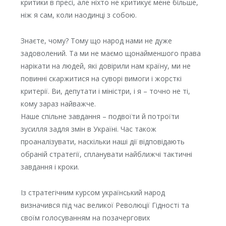
критики в пресі, але ніхто не критикує мене більше,
ніж я сам, коли наодинці з собою.
Знаєте, чому? Тому що народ нами не дуже
задоволений. Та ми не маємо щонайменшого права
нарікати на людей, які довірили нам країну, ми не
повинні скаржитися на суворі вимоги і жорсткі
критерії. Ви, депутати і міністри, і я – точно не ті,
кому зараз найважче.
Наше спільне завдання – подвоїти й потроїти
зусилля задля змін в Україні. Час також
проаналізувати, наскільки наші дії відповідають
обраній стратегії, спланувати найближчі тактичні
завдання і кроки.
Із стратегічним курсом український народ
визначився під час великої Революції Гідності та
своїм голосуванням на позачергових