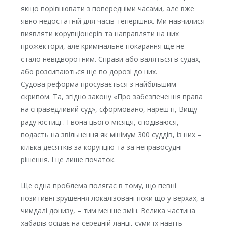
якщо порівнювати з попередніми часами, але вже
явно недостатній для часів теперішніх. Ми навчилися
виявляти корупціонерів та направляти на них
прожектори, але кримінальне покарання ще не
стало невідворотним. Справи або валяться в судах,
або розсипаються ще по дорозі до них.
Судова реформа просувається з найбільшим
скрипом. Та, згідно закону «Про забезпечення права
на справедливий суд», сформовано, нарешті, Вищу
раду юстиції. І вона цього місяця, сподіваюся,
подасть на звільнення як мінімум 300 суддів, із них –
кілька десятків за корупцію та за неправосудні
рішення. І це лише початок.
Ще одна проблема полягає в тому, що певні
позитивні зрушення локалізовані поки що у верхах, а
чимдалі донизу, – тим менше змін. Велика частина
хабарів осідає на середній ланці, суми їх навіть