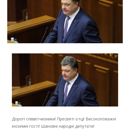
Дорогі співвітчизники! Пресвяті отці! Високоповажні
іноземні гості! Шановні народні депутати!