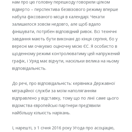
нам про цю головну перешкоду говорили цілком
відверто – перспектива безвізового режиму вперше
набула фіксованого місця в календарі. Чекати
залишилося зовсім недовго, але щоб вдало
фінішувати, потрібен відповідний ривок. Всі технічні
завдання мають бути виконані до кінця серпня, бо у
вересні ми очікуємо оціночну місію ЄС. Я особисто в
щоденному режимі контролюватиму цей напружений
графік, і Уряд має відчути, наскільки велика на ньому
відповідальність.
До речі, про відповідальність: керівника Державної
міграційної служби за моїм наполяганням
відправлено у відставку, тому що по лінії саме цього
відомства європейські партнери пред’явили
найбільшу кількість нарікань.
І, нарешті, з 1 січня 2016 року Угода про асоціацію,