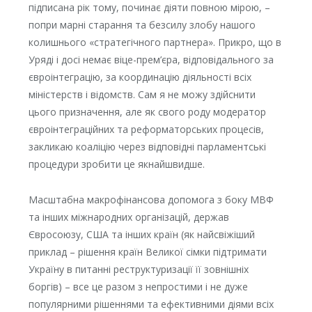
підписана рік тому, починає діяти повною мірою, –
попри марні старання та безсилу злобу нашого
колишнього «стратегічного партнера». Прикро, що в
Уряді і досі немає віце-прем’єра, відповідального за
євроінтеграцію, за координацію діяльності всіх
міністерств і відомств. Сам я не можу здійснити
цього призначення, але як свого роду модератор
євроінтеграційних та реформаторських процесів,
закликаю коаліцію через відповідні парламентські
процедури зробити це якнайшвидше.
Масштабна макрофінансова допомога з боку МВФ
та інших міжнародних організацій, держав
Євросоюзу, США та інших країн (як найсвіжіший
приклад – рішення країн Великої сімки підтримати
Україну в питанні реструктуризації її зовнішніх
боргів) – все це разом з непростими і не дуже
популярними рішеннями та ефективними діями всіх