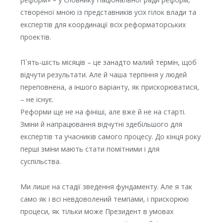
створеної мною із представників усіх гілок влади та
експертів для координації всіх реформаторських
проектів.
П`ять-шість місяців – це занадто малий термін, щоб
відчути результати. Але й чаша терпіння у людей
переповнена, а іншого варіанту, як прискорюватися,
– не існує.
Реформи ще не на фініші, але вже й не на старті.
Зміни й напрацювання відчутні здебільшого для
експертів та учасників самого процесу. До кінця року
перші зміни мають стати помітними і для
суспільства.
Ми лише на стадії зведення фундаменту. Але я так
само як і всі невдоволений темпами, і прискорюю
процеси, як тільки може Президент в умовах