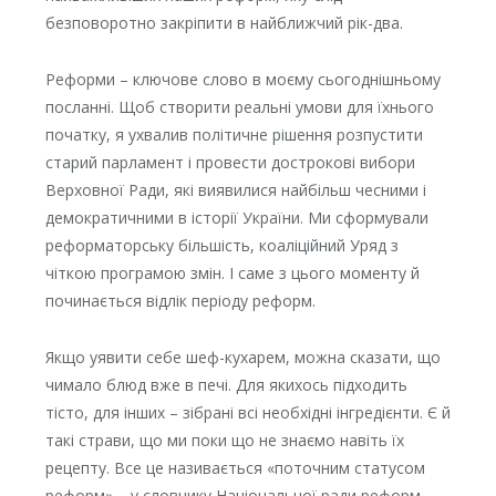
безповоротно закріпити в найближчий рік-два.
Реформи – ключове слово в моєму сьогоднішньому
посланні. Щоб створити реальні умови для їхнього
початку, я ухвалив політичне рішення розпустити
старий парламент і провести дострокові вибори
Верховної Ради, які виявилися найбільш чесними і
демократичними в історії України. Ми сформували
реформаторську більшість, коаліційний Уряд з
чіткою програмою змін. І саме з цього моменту й
починається відлік періоду реформ.
Якщо уявити себе шеф-кухарем, можна сказати, що
чимало блюд вже в печі. Для якихось підходить
тісто, для інших – зібрані всі необхідні інгредієнти. Є й
такі страви, що ми поки що не знаємо навіть їх
рецепту. Все це називається «поточним статусом
реформ» – у словнику Національної ради реформ,