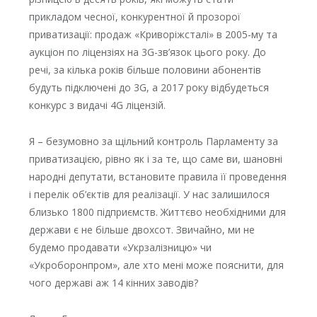
прикладом чесної, конкурентної й прозорої
приватизації: продаж «Криворіжсталі» в 2005-му та
аукціон по ліцензіях на 3G-зв’язок цього року. До
речі, за кілька років більше половини абонентів
будуть підключені до 3G, а 2017 року відбудеться
конкурс з видачі 4G ліцензій.
Я – безумовно за щільний контроль Парламенту за
приватизацією, рівно як і за те, що саме ви, шановні
народні депутати, встановите правила її проведення
і перелік об’єктів для реалізації. У нас залишилося
близько 1800 підприємств. Життєво необхідними для
держави є не більше двохсот. Звичайно, ми не
будемо продавати «Укрзалізницю» чи
«Укроборонпром», але хто мені може пояснити, для
чого державі аж 14 кінних заводів?