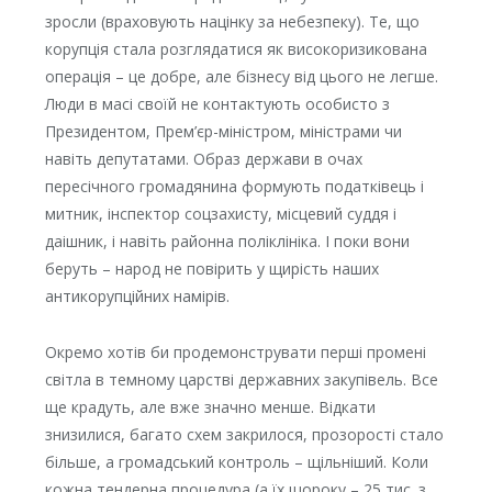
зросли (враховують націнку за небезпеку). Те, що
корупція стала розглядатися як високоризикована
операція – це добре, але бізнесу від цього не легше.
Люди в масі своїй не контактують особисто з
Президентом, Прем’єр-міністром, міністрами чи
навіть депутатами. Образ держави в очах
пересічного громадянина формують податківець і
митник, інспектор соцзахисту, місцевий суддя і
даішник, і навіть районна поліклініка. І поки вони
беруть – народ не повірить у щирість наших
антикорупційних намірів.
Окремо хотів би продемонструвати перші промені
світла в темному царстві державних закупівель. Все
ще крадуть, але вже значно менше. Відкати
знизилися, багато схем закрилося, прозорості стало
більше, а громадський контроль – щільніший. Коли
кожна тендерна процедура (а їх щороку – 25 тис. з