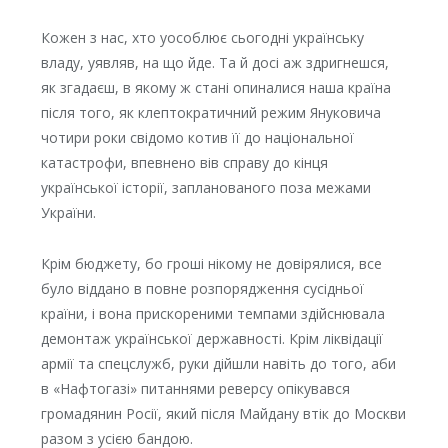
Кожен з нас, хто уособлює сьогодні українську
владу, уявляв, на що йде. Та й досі аж здригнешся,
як згадаєш, в якому ж стані опиналися наша країна
після того, як клептократичний режим Януковича
чотири роки свідомо котив її до національної
катастрофи, впевнено вів справу до кінця
української історії, запланованого поза межами
України.
Крім бюджету, бо гроші нікому не довірялися, все
було віддано в повне розпорядження сусідньої
країни, і вона прискореними темпами здійснювала
демонтаж української державності. Крім ліквідації
армії та спецслужб, руки дійшли навіть до того, аби
в «Нафтогазі» питаннями реверсу опікувався
громадянин Росії, який після Майдану втік до Москви
разом з усією бандою.