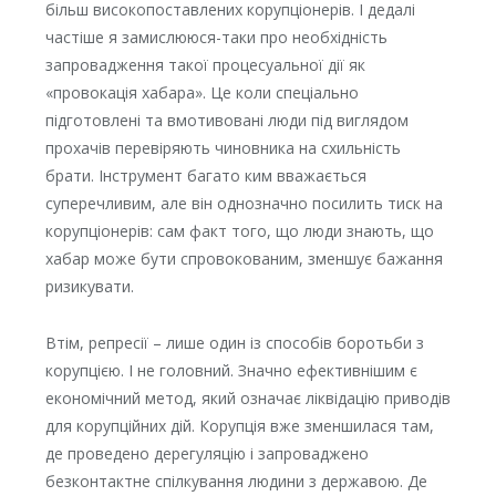
більш високопоставлених корупціонерів. І дедалі
частіше я замислююся-таки про необхідність
запровадження такої процесуальної дії як
«провокація хабара». Це коли спеціально
підготовлені та вмотивовані люди під виглядом
прохачів перевіряють чиновника на схильність
брати. Інструмент багато ким вважається
суперечливим, але він однозначно посилить тиск на
корупціонерів: сам факт того, що люди знають, що
хабар може бути спровокованим, зменшує бажання
ризикувати.
Втім, репресії – лише один із способів боротьби з
корупцією. І не головний. Значно ефективнішим є
економічний метод, який означає ліквідацію приводів
для корупційних дій. Корупція вже зменшилася там,
де проведено дерегуляцію і запроваджено
безконтактне спілкування людини з державою. Де