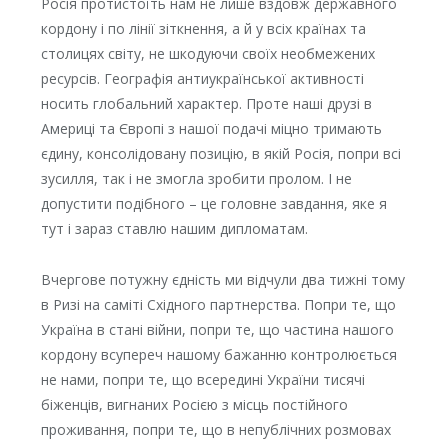
Росія протистоїть нам не лише вздовж державного
кордону і по лінії зіткнення, а й у всіх країнах та
столицях світу, не шкодуючи своїх необмежених
ресурсів. Географія антиукраїнської активності
носить глобальний характер. Проте наші друзі в
Америці та Європі з нашої подачі міцно тримають
єдину, консолідовану позицію, в якій Росія, попри всі
зусилля, так і не змогла зробити пролом. І не
допустити подібного – це головне завдання, яке я
тут і зараз ставлю нашим дипломатам.
Вчергове потужну єдність ми відчули два тижні тому
в Ризі на саміті Східного партнерства. Попри те, що
Україна в стані війни, попри те, що частина нашого
кордону всупереч нашому бажанню контролюється
не нами, попри те, що всередині України тисячі
біженців, вигнаних Росією з місць постійного
проживання, попри те, що в непублічних розмовах