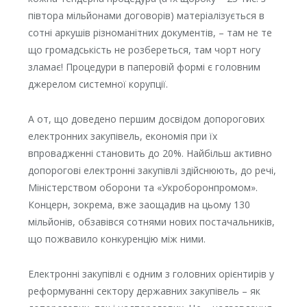
півтора мільйонами договорів) матеріалізується в
сотні аркушів різноманітних документів, – там не те
що громадськість не розбереться, там чорт ногу
зламає! Процедури в паперовій формі є головним
джерелом системної корупції.
А от, що доведено першим досвідом допорогових
електронних закупівель, економія при їх
впровадженні становить до 20%. Найбільш активно
допорогові електронні закупівлі здійснюють, до речі,
Міністерством оборони та «Укроборонпромом».
Концерн, зокрема, вже заощадив на цьому 130
мільйонів, обзавівся сотнями нових постачальників,
що пожвавило конкуренцію між ними.
Електронні закупівлі є одним з головних орієнтирів у
реформуванні сектору державних закупівель – як