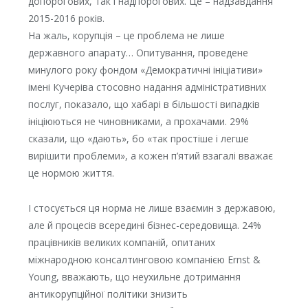
допорогових, так і надпорогових. Це – надзавдання
2015-2016 років.
На жаль, корупція – це проблема не лише
державного апарату… Опитування, проведене
минулого року фондом «Демократичні ініціативи»
імені Кучеріва стосовно надання адміністративних
послуг, показало, що хабарі в більшості випадків
ініціюються не чиновниками, а прохачами. 29%
сказали, що «дають», бо «так простіше і легше
вирішити проблеми», а кожен п’ятий взагалі вважає
це нормою життя.
І стосується ця норма не лише взаємин з державою,
але й процесів всередині бізнес-середовища. 24%
працівників великих компаній, опитаних
міжнародною консалтинговою компанією Ernst &
Young, вважають, що неухильне дотримання
антикорупційної політики знизить