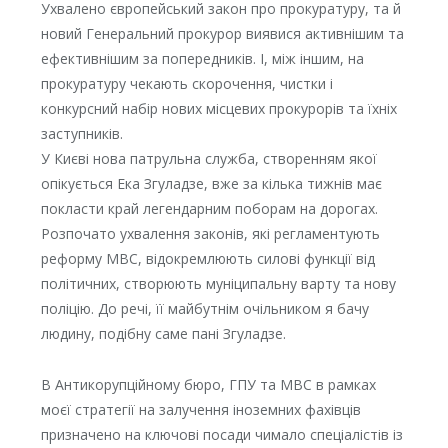
Ухвалено європейський закон про прокуратуру, та й
новий Генеральний прокурор виявися активнішим та
ефективнішим за попередників. І, між іншим, на
прокуратуру чекають скорочення, чистки і
конкурсний набір нових місцевих прокурорів та їхніх
заступників.
У Києві нова патрульна служба, створенням якої
опікується Ека Згуладзе, вже за кілька тижнів має
покласти край легендарним поборам на дорогах.
Розпочато ухвалення законів, які регламентують
реформу МВС, відокремлюють силові функції від
політичних, створюють муніципальну варту та нову
поліцію. До речі, її майбутнім очільником я бачу
людину, подібну саме пані Згуладзе.
В Антикорупційному бюро, ГПУ та МВС в рамках
моєї стратегії на залучення іноземних фахівців
призначено на ключові посади чимало спеціалістів із