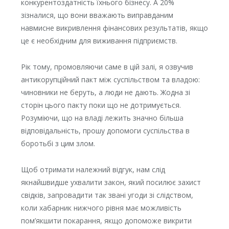
конкурентоздатність їхнього бізнесу. А 20%
зізналися, що вони вважають виправданим
навмисне викривлення фінансових результатів, якщо
це є необхідним для виживання підприємств.
Рік тому, промовляючи саме в цій залі, я озвучив
антикорупційний пакт між суспільством та владою:
чиновники не беруть, а люди не дають. Жодна зі
сторін цього пакту поки що не дотримується.
Розуміючи, що на владі лежить значно більша
відповідальність, прошу допомоги суспільства в
боротьбі з цим злом.
Щоб отримати належний відгук, нам слід
якнайшвидше ухвалити закон, який посилює захист
свідків, запровадити так звані угоди зі слідством,
коли хабарник нижчого рівня має можливість
пом’якшити покарання, якщо допоможе викрити