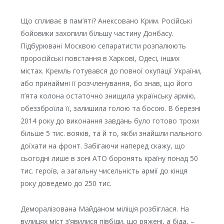
Що спливає в пам’яті? Анексовано Крим. Російські
бойовики захопили більшу частину Донбасу.
Підбурювані Москвою сепаратисти розпалюють
проросійські повстання в Харкові, Одесі, інших
містах. Кремль готувався до повної окупації України,
або принаймні її розчленування, бо знав, що його
п’ята колона остаточно знищила українську армію,
обеззброїла її, залишила голою та босою. В березні
2014 року до виконання завдань було готово трохи
більше 5 тис. вояків, та й то, якби знайшли пального
доїхати на фронт. Забігаючи наперед скажу, що
сьогодні лише в зоні АТО боронять країну понад 50
тис. героїв, а загальну чисельність армії до кінця
року доведемо до 250 тис.
Деморалізована Майданом міліція розбіглася. На
вулицях міст з’явилися півбіди, що ряжені, а біда, –