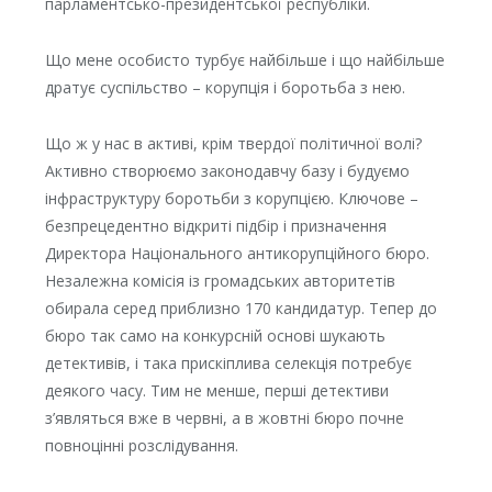
парламентсько-президентської республіки.
Що мене особисто турбує найбільше і що найбільше
дратує суспільство – корупція і боротьба з нею.
Що ж у нас в активі, крім твердої політичної волі?
Активно створюємо законодавчу базу і будуємо
інфраструктуру боротьби з корупцією. Ключове –
безпрецедентно відкриті підбір і призначення
Директора Національного антикорупційного бюро.
Незалежна комісія із громадських авторитетів
обирала серед приблизно 170 кандидатур. Тепер до
бюро так само на конкурсній основі шукають
детективів, і така прискіплива селекція потребує
деякого часу. Тим не менше, перші детективи
з’являться вже в червні, а в жовтні бюро почне
повноцінні розслідування.