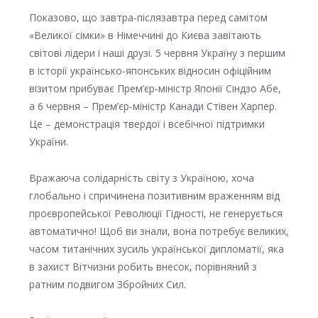
Показово, що завтра-післязавтра перед самітом
«Великої сімки» в Німеччині до Києва завітають
світові лідери і наші друзі. 5 червня Україну з першим
в історії українсько-японських відносин офіційним
візитом прибуває Прем’єр-міністр Японії Сіндзо Абе,
а 6 червня – Прем’єр-міністр Канади Стівен Харпер.
Це – демонстрація твердої і всебічної підтримки
України.
Вражаюча солідарність світу з Україною, хоча
глобально і спричинена позитивним враженням від
проєвропейської Революції Гідності, не генерується
автоматично! Щоб ви знали, вона потребує великих,
часом титанічних зусиль української дипломатії, яка
в захист Вітчизни робить внесок, порівняний з
ратним подвигом Збройних Сил.