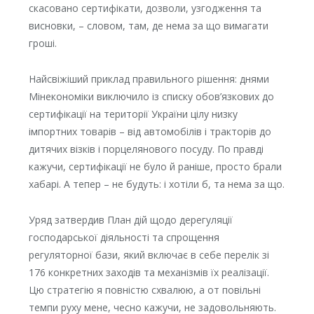
скасовано сертифікати, дозволи, узгодження та
висновки, – словом, там, де нема за що вимагати
гроші.
Найсвіжіший приклад правильного рішення: днями
Мінекономіки виключило із списку обов’язкових до
сертифікації на території України цілу низку
імпортних товарів – від автомобілів і тракторів до
дитячих візків і порцелянового посуду. По правді
кажучи, сертифікації не було й раніше, просто брали
хабарі. А тепер – не будуть: і хотіли б, та нема за що.
Уряд затвердив План дій щодо дерегуляції
господарської діяльності та спрощення
регуляторної бази, який включає в себе перелік зі
176 конкретних заходів та механізмів їх реалізації.
Цю стратегію я повністю схвалюю, а от повільні
темпи руху мене, чесно кажучи, не задовольняють.