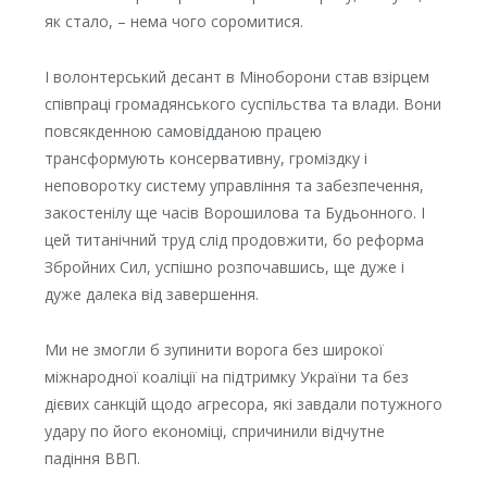
як стало, – нема чого соромитися.
І волонтерський десант в Міноборони став взірцем
співпраці громадянського суспільства та влади. Вони
повсякденною самовідданою працею
трансформують консервативну, громіздку і
неповоротку систему управління та забезпечення,
закостенілу ще часів Ворошилова та Будьонного. І
цей титанічний труд слід продовжити, бо реформа
Збройних Сил, успішно розпочавшись, ще дуже і
дуже далека від завершення.
Ми не змогли б зупинити ворога без широкої
міжнародної коаліції на підтримку України та без
дієвих санкцій щодо агресора, які завдали потужного
удару по його економіці, спричинили відчутне
падіння ВВП.