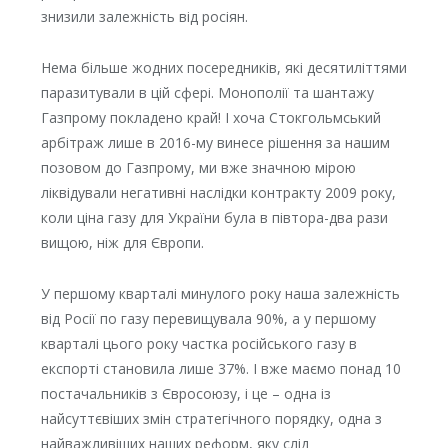
знизили залежність від росіян.
Нема більше жодних посередників, які десятиліттями
паразитували в цій сфері. Монополії та шантажу
Газпрому покладено край! І хоча Стокгольмський
арбітраж лише в 2016-му винесе рішення за нашим
позовом до Газпрому, ми вже значною мірою
ліквідували негативні наслідки контракту 2009 року,
коли ціна газу для України була в півтора-два рази
вищою, ніж для Європи.
У першому кварталі минулого року наша залежність
від Росії по газу перевищувала 90%, а у першому
кварталі цього року частка російського газу в
експорті становила лише 37%. І вже маємо понад 10
постачальників з Євросоюзу, і це – одна із
найсуттєвіших змін стратегічного порядку, одна з
найважливіших наших реформ, яку слід