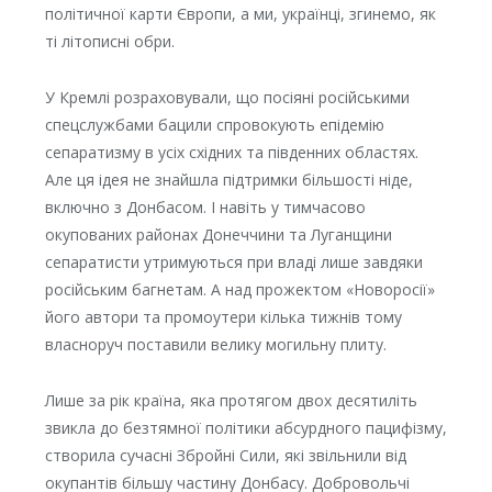
політичної карти Європи, а ми, українці, згинемо, як
ті літописні обри.
У Кремлі розраховували, що посіяні російськими
спецслужбами бацили спровокують епідемію
сепаратизму в усіх східних та південних областях.
Але ця ідея не знайшла підтримки більшості ніде,
включно з Донбасом. І навіть у тимчасово
окупованих районах Донеччини та Луганщини
сепаратисти утримуються при владі лише завдяки
російським багнетам. А над прожектом «Новоросії»
його автори та промоутери кілька тижнів тому
власноруч поставили велику могильну плиту.
Лише за рік країна, яка протягом двох десятиліть
звикла до безтямної політики абсурдного пацифізму,
створила сучасні Збройні Сили, які звільнили від
окупантів більшу частину Донбасу. Добровольчі