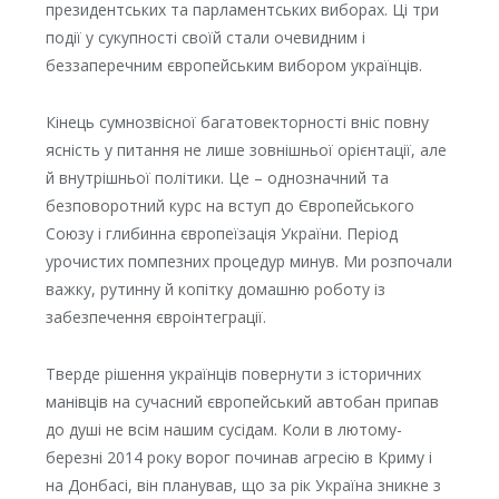
президентських та парламентських виборах. Ці три
події у сукупності своїй стали очевидним і
беззаперечним європейським вибором українців.
Кінець сумнозвісної багатовекторності вніс повну
ясність у питання не лише зовнішньої орієнтації, але
й внутрішньої політики. Це – однозначний та
безповоротний курс на вступ до Європейського
Союзу і глибинна європеїзація України. Період
урочистих помпезних процедур минув. Ми розпочали
важку, рутинну й копітку домашню роботу із
забезпечення євроінтеграції.
Тверде рішення українців повернути з історичних
манівців на сучасний європейський автобан припав
до душі не всім нашим сусідам. Коли в лютому-
березні 2014 року ворог починав агресію в Криму і
на Донбасі, він планував, що за рік Україна зникне з