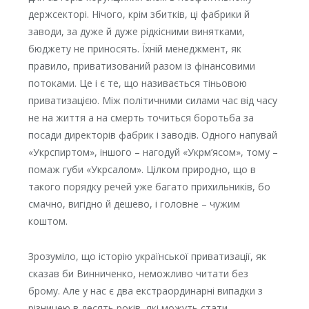
держсекторі. Нічого, крім збитків, ці фабрики й
заводи, за дуже й дуже рідкісними винятками,
бюджету не приносять. Їхній менеджмент, як
правило, приватизований разом із фінансовими
потоками. Це і є те, що називається тіньовою
приватизацією. Між політичними силами час від часу
не на життя а на смерть точиться боротьба за
посади директорів фабрик і заводів. Одного напувай
«Укрспиртом», іншого – нагодуй «Укрм’ясом», тому –
помаж губи «Укрсалом». Цілком природно, що в
такого порядку речей уже багато прихильників, бо
смачно, вигідно й дешево, і головне – чужим
коштом.
Зрозуміло, що історію української приватизації, як
сказав би Винниченко, неможливо читати без
брому. Але у нас є два екстраординарні випадки з
різницею в десять років, які можуть стати