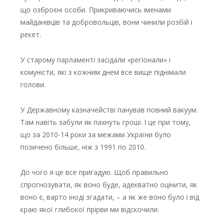
що озброєні особи. Прикриваючись іменами
майданівців та добровольців, вони чинили розбій і
рекет.
У старому парламенті засідали «регіонали» і
комуністи, які з кожним днем все вище піднімали
голови.
У Державному казначействі панував повний вакуум.
Там навіть забули як пахнуть гроші. І це при тому,
що за 2010-14 роки за межами України було
позичено більше, ніж з 1991 по 2010.
До чого я це все пригадую. Щоб правильно
спрогнозувати, як воно буде, адекватно оцінити, як
воно є, варто іноді згадати, – а як же воно було і від
краю якої глибокої прірви ми відскочили.