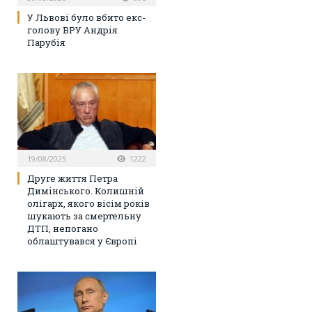
У Львові було вбито екс-
голову ВРУ Андрія
Парубія
19/08/2025
1222
Друге життя Петра
Димінського. Колишній
олігарх, якого вісім років
шукають за смертельну
ДТП, непогано
облаштувався у Європі