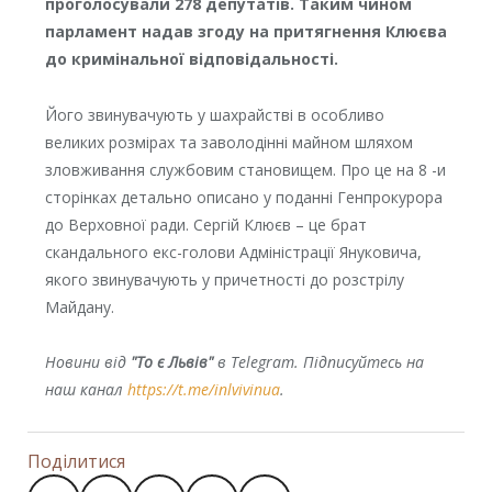
проголосували 278 депутатів. Таким чином
парламент надав згоду на притягнення Клюєва
до кримінальної відповідальності.
Його звинувачують у шахрайстві в особливо
великих розмірах та заволодінні майном шляхом
зловживання службовим становищем. Про це на 8 -и
сторінках детально описано у поданні Генпрокурора
до Верховної ради. Сергій Клюєв – це брат
скандального екс-голови Адміністрації Януковича,
якого звинувачують у причетності до розстрілу
Майдану.
Новини від
"То є Львів"
в Telegram. Підписуйтесь на
наш канал
https://t.me/inlvivinua
.
Поділитися