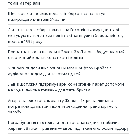
томів матеріалів
Шестеро львівських педагогів борються за титул
найкращого вчителя України
Львів повертає борг пам’яті: на Голосківському цвинтарі
ексгумують польських воїнів, які загинули в боях за місто у
вересні 1939 року
Приватна школа на вулиці Золотій у Львові збудує власний
спортивний комплекс за власні кошти
У Львові видали інклюзивні книги шрифтом Брайля з
аудіосупроводом для незрячих дітей
Львів щотижня підтримує армію: черговий пакет допомоги
на 15,6 мільйона гривень для п’яти бригад
Аварія на електросамокаті у Жовкві: 13-річна дівчина
потрапила до лікарні після перекидання транспортного
засобу
Пограбування в готелі Львова: троє нападників вибили з
жертви 58 тисяч гривень — двом підліткам оголосили підозру