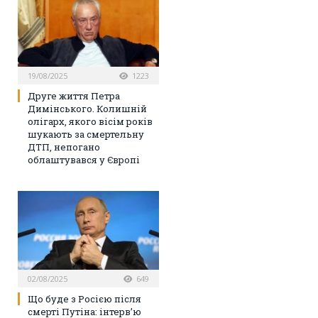
19/08/2025
1223
Друге життя Петра
Димінського. Колишній
олігарх, якого вісім років
шукають за смертельну
ДТП, непогано
облаштувався у Європі
02/08/2025
649
Що буде з Росією після
смерті Путіна: інтерв’ю