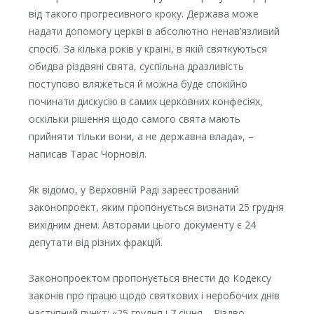
від такого прогресивного кроку. Держава може
надати допомогу церкві в абсолютно ненав’язливий
спосіб. За кілька років у країні, в якій святкуються
обидва різдвяні свята, суспільна дразливість
поступово вляжеться й можна буде спокійно
починати дискусію в самих церковних конфесіях,
оскільки рішення щодо самого свята мають
прийняти тільки вони, а не державна влада», –
написав Тарас Чорновіл.
Як відомо, у Верховній Раді зареєстрований
законопроект, яким пропонується визнати 25 грудня
вихідним днем. Авторами цього документу є 24
депутати від різних фракцій.
Законопроектом пропонується внести до Кодексу
законів про працю щодо святкових і неробочих днів
наступний пункт: «25 грудня і 7 січня – Різдво