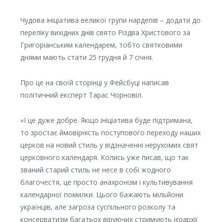
Чудова ініціатива великої групи нардепів – додати до
переліку вихідних днів свято Різдва Христового за
Григоріанським календарем, тобто святковими
днями мають стати 25 грудня й 7 січня.
Про це на своїй сторінці у Фейсбуці написав
політичний експерт Тарас Чорновіл.
«І це дуже добре. Якщо ініціатива буде підтримана,
то зростає ймовірність поступового переходу наших
церков на новий стиль у відзначенні нерухомих свят
церковного календаря. Колись уже писав, що так
званий старий стиль не несе в собі жодного
благочестя, це просто анахронізм і культивування
календарної помилки. Цього бажають мільйони
українців, але загроза суспільного розколу та
консерватизм багатьох віруючих стримують ієрархії