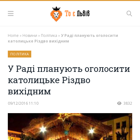
Home
»
Новини
»
Політика
»
У Раді планують оголосити
католицьке Різдво вихідним
ПОЛІТИКА
У Раді планують оголосити
католицьке Різдво
вихідним
09/12/2016 11:10
3832