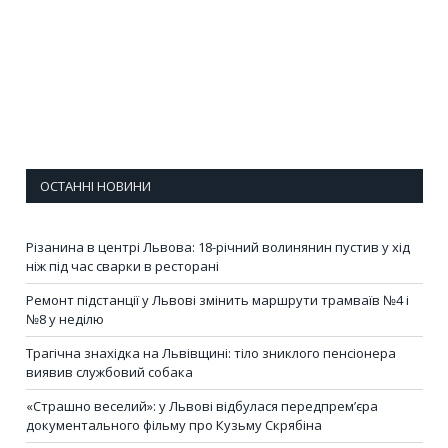
ОСТАННІ НОВИНИ
Різанина в центрі Львова: 18-річний волинянин пустив у хід
ніж під час сварки в ресторані
Ремонт підстанції у Львові змінить маршрути трамваїв №4 і
№8 у неділю
Трагічна знахідка на Львівщині: тіло зниклого пенсіонера
виявив службовий собака
«Страшно веселий»: у Львові відбулася передпрем’єра
документального фільму про Кузьму Скрябіна