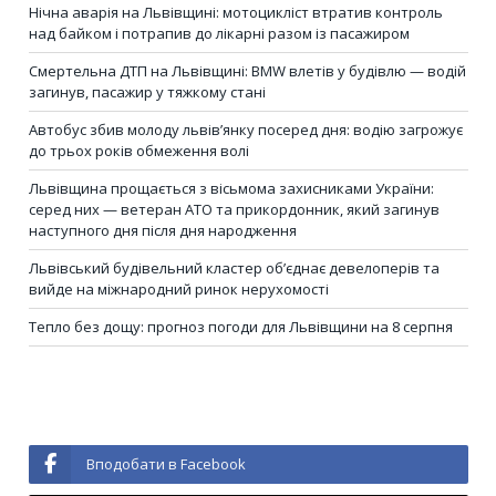
Нічна аварія на Львівщині: мотоцикліст втратив контроль
над байком і потрапив до лікарні разом із пасажиром
Смертельна ДТП на Львівщині: BMW влетів у будівлю — водій
загинув, пасажир у тяжкому стані
Автобус збив молоду львів’янку посеред дня: водію загрожує
до трьох років обмеження волі
Львівщина прощається з вісьмома захисниками України:
серед них — ветеран АТО та прикордонник, який загинув
наступного дня після дня народження
Львівський будівельний кластер об’єднає девелоперів та
вийде на міжнародний ринок нерухомості
Тепло без дощу: прогноз погоди для Львівщини на 8 серпня
Вподобати в Facebook