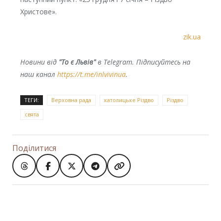
Христове».
zik.ua
Новини від
"То є Львів"
в Telegram. Підписуйтесь на
наш канал
https://t.me/inlvivinua
.
ТЕГИ:
Верховна рада
католицьке Різдво
Різдво
свята
Поділитися