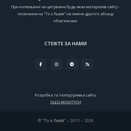
При копіюванні чи цитуванні будь-яких матеріалів сайту -
посилання на "То є Львів" не нижче другого абзацу
обов'язкове.
СТЕЖТЕ ЗА НАМИ
Розробка та техпідтримка сайту
OLEG MOGYTYCH
©
“То є Львів”
– 2015 – 2026