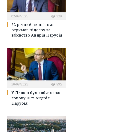
02/09/2025
929
52-річний львів’янин
отримав підозру за
вбивство Андрія Парубія
30/08/2025
895
У Львові було вбито екс-
голову ВРУ Андрія
Парубія