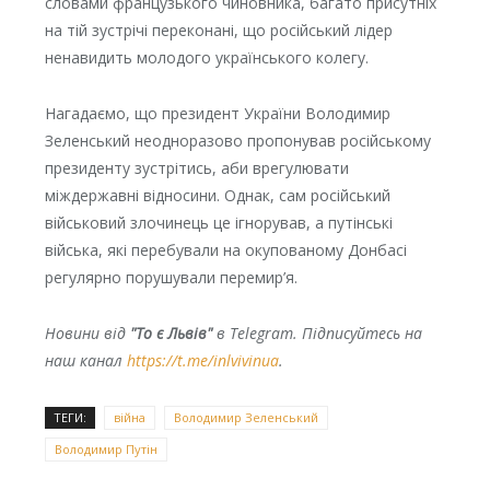
словами французького чиновника, багато присутніх
на тій зустрічі переконані, що російський лідер
ненавидить молодого українського колегу.
Нагадаємо, що президент України Володимир
Зеленський неодноразово пропонував російському
президенту зустрітись, аби врегулювати
міждержавні відносини. Однак, сам російський
військовий злочинець це ігнорував, а путінські
війська, які перебували на окупованому Донбасі
регулярно порушували перемир’я.
Новини від
"То є Львів"
в Telegram. Підписуйтесь на
наш канал
https://t.me/inlvivinua
.
ТЕГИ:
війна
Володимир Зеленський
Володимир Путін