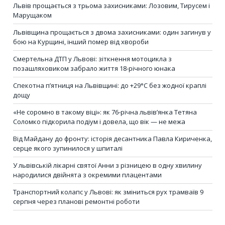
Львів прощається з трьома захисниками: Лозовим, Тирусем і
Марущаком
Львівщина прощається з двома захисниками: один загинув у
бою на Курщині, інший помер від хвороби
Смертельна ДТП у Львові: зіткнення мотоцикла з
позашляховиком забрало життя 18-річного юнака
Спекотна п’ятниця на Львівщині: до +29°C без жодної краплі
дощу
«Не соромно в такому віці»: як 76-річна львів’янка Тетяна
Соломко підкорила подіум і довела, що вік — не межа
Від Майдану до фронту: історія десантника Павла Кириченка,
серце якого зупинилося у шпиталі
У львівській лікарні святої Анни з різницею в одну хвилину
народилися двійнята з окремими плацентами
Транспортний колапс у Львові: як зміниться рух трамваїв 9
серпня через планові ремонтні роботи