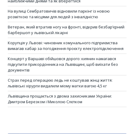
найближчими днями та як вберегтися
На вулиці Сембратовичів відновили паркінг із новою
розміткою та місцями для людей з інвалідністю
Ветеран, який втратив ногу на фронті, відкрив безбар’єрний
барбершоп у львівській лікарні
Корупція у Львові: чиновник комунального підприємства
вимагав хабар за погодження проєкту електропідключення
Концерт у Варшаві обійшовся дорого: киянин намагався
підкупити прикордонника на Львівщині, щоб виїхати без
документів
Страх перед операцією ледь не коштував жінці життя:
львівські хірурги видалили міому матки вагою 4,5 кг
Львівщина прощається з двома захисниками України:
Дмитром Березком і Миколою Слєпком