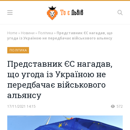
Home
»
Новини
»
Політика
»
Представник ЄС нагадав, що
угода із Україною не передбачає військового альянсу
ПОЛІТИКА
Представник ЄС нагадав,
що угода із Україною не
передбачає військового
альянсу
17/11/2021 14:15
572