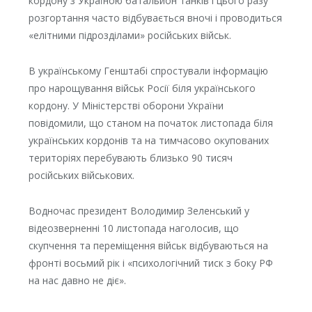
кордону з Україною батальйон танків і цього разу
розгортання часто відбувається вночі і проводиться
«елітними підрозділами» російських військ.
В українському Генштабі спростували інформацію
про нарощування військ Росії біля українського
кордону. У Міністерстві оборони України
повідомили, що станом на початок листопада біля
українських кордонів та на тимчасово окупованих
територіях перебувають близько 90 тисяч
російських військових.
Водночас президент Володимир Зеленський у
відеозверненні 10 листопада наголосив, що
скупчення та переміщення військ відбуваються на
фронті восьмий рік і «психологічний тиск з боку РФ
на нас давно не діє».