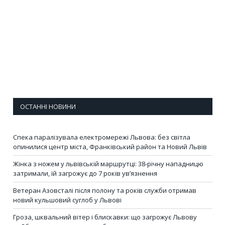
ОСТАННІ НОВИНИ
Спека паралізувала електромережі Львова: без світла
опинилися центр міста, Франківський район та Новий Львів
Жінка з ножем у львівській маршрутці: 38-річну нападницю
затримали, їй загрожує до 7 років ув’язнення
Ветеран Азовсталі після полону та років служби отримав
новий кульшовий суглоб у Львові
Гроза, шквальний вітер і блискавки: що загрожує Львову