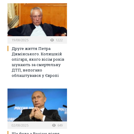
19/08/2025
1222
Друге життя Петра
Димінського. Колишній
олігарх, якого вісім років
шукають за смертельну
ДТП, непогано
облаштувався у Європі
02/08/2025
649
Що буде з Росією після