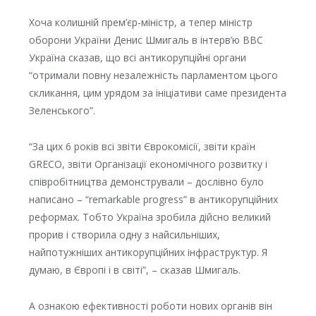
Хоча колишній прем’єр-міністр, а тепер міністр
оборони України Денис Шмигаль в інтерв’ю BBC
Україна сказав, що всі антикорупційні органи
“отримали повну незалежність парламентом цього
скликання, цим урядом за ініціативи саме президента
Зеленського”.
“За цих 6 років всі звіти Єврокомісії, звіти країн
GRECO, звіти Організації економічного розвитку і
співробітництва демонстрували – дослівно було
написано – “remarkable progress” в антикорупційних
реформах. Тобто Україна зробила дійсно великий
прорив і створила одну з найсильніших,
найпотужніших антикорупційних інфраструктур. Я
думаю, в Європі і в світі”, – сказав Шмигаль.
А ознакою ефективності роботи нових органів він