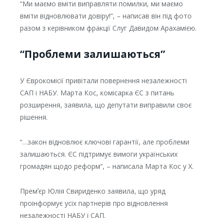
“Ми маємо вміти виправляти помилки, ми маємо
вміти відновлювати довіру!”, – написав він під фото
разом з керівником фракції Слуг Давидом Арахамією.
“Проблеми залишаються”
У Єврокомісії привітали повернення незалежності
САП і НАБУ. Марта Кос, комісарка ЄС з питань
розширення, заявила, що депутати виправили своє
рішення.
“…закон відновлює ключові гарантії, але проблеми
залишаються. ЄС підтримує вимоги українських
громадян щодо реформ”, – написала Марта Кос у Х.
Премʼєр Юлія Свириденко заявила, що уряд
проінформує усіх партнерів про відновлення
незалежності НАБУ і САП.