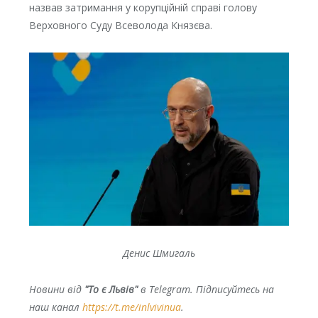
назвав затримання у корупційній справі голову
Верховного Суду Всеволода Князєва.
Денис Шмигаль
Новини від
"То є Львів"
в Telegram. Підписуйтесь на
наш канал
https://t.me/inlvivinua
.