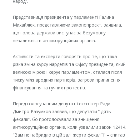
народ”.
Представниця президента у парламенті Галина
Михайлюк, представляючи законопроєкт, заявила,
що голова держави виступає за безумовну
незалежність антикорупційних органів.
Активісти та експерти говорять про те, що така
різка зміна курсу нардепів та Офісу президента, який
великою мірою і керує парламентом, сталася після
тиску міжнародних партнерів, загрози припинення
фінансування та гучних протестів.
Перед голосуванням депутат і ексспікер Ради
Дмитро Разумков заявив, що депутати “їдять
фекалії”, бо проголосували за знищення
антикорупційних органів, коли ухвалили закон 12414.
“Вам не набридло в цій залі жерти фекалії!” – спитав