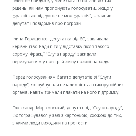
“Мені не байдуже, у мене багато питань до тих
рішень, які нам пропонують голосувати…Якщо у
фракції такі лідери це не моя фракція”, – заявив
депутат і повідомив про погрози.
Ірина Геращенко, депутатка від ЄС, закликала
керівництво Ради піти у відставку після такого
сорому. Фракції “Слуга народу” закидали
перезуванням у повітрі й зміну позиції на ходу.
Перед голосуванням багато депутатів зі “Слуги
народу”, які руйнували незалежність антикорупційних
органів, навіть тримали плакати на його підтримку.
Олександр Маріковський, депутат від “Слуги народу”,
фотографувався у залі з картонкою, схожою до тих,
з якими люди виходили на протести.