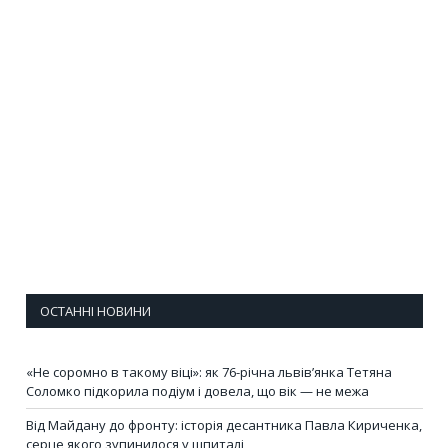
ОСТАННІ НОВИНИ
«Не соромно в такому віці»: як 76-річна львів’янка Тетяна
Соломко підкорила подіум і довела, що вік — не межа
Від Майдану до фронту: історія десантника Павла Кириченка,
серце якого зупинилося у шпиталі