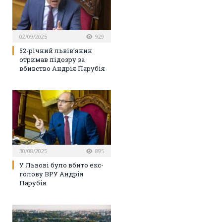
02/09/2025
929
52-річний львів’янин
отримав підозру за
вбивство Андрія Парубія
30/08/2025
895
У Львові було вбито екс-
голову ВРУ Андрія
Парубія