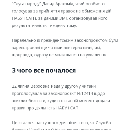
“Слуга народу” Давид Арахамія, який особисто
голосував за прийняття правок на обмеження дій
НАБУ і САП і, за даними ЗМІ, організовував його
результативність тиждень тому.
Паралельно із президентським законопроєктом були
зареєстровані ще чотири альтернативні, які,
щоправда, одразу не мали шансів на ухвалення.
З чого все почалося
22 липня Верховна Рада у другому читанні
проголосувала за законопроєкт №12414 щодо
зниклих безвісти, куди в останній момент додали
правки про діяльність НАБУ і САП.
Це сталося наступного дня після того, як Служба
безпеки України та Офіс генерального прокурора