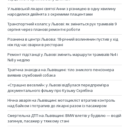
У львівській лікарні святої Анни з різницею в одну хвилину
народилися двійнята з окремими плацентами
Транспортний колапс у Львові: як зміниться рух трамваїв 9
серпня через планові ремонтні роботи
Різанина в центрі Львова: 18-річний волинянин пустив у хід
ніж під час сварки в ресторані
Ремонт підстанції у Львові змінить маршрути трамваїв №4 і
№8 у неділю
Трагічна знахідка на Львівщині: тіло зниклого пенсіонера
виявив службовий собака
«Страшно веселий»: у Львові відбулася передпрем’єра
документального фільму про Кузьму Скрябіна
Нічна аварія на Львівщині: мотоцикліст втратив контроль
над байком і потрапив до лікарні разом із пасажиром
Смертельна ДТП на Львівщині: BMW влетів у будівлю — водій
загинув, пасажир у тяжкому стані