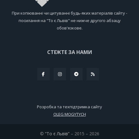
При копіюванні чи цитуванні будь-яких матеріалів сайту -
посилання на "То є Львів" не нижче другого абзацу
обов'язкове.
СТЕЖТЕ ЗА НАМИ
Розробка та техпідтримка сайту
OLEG MOGYTYCH
©
“То є Львів”
– 2015 – 2026