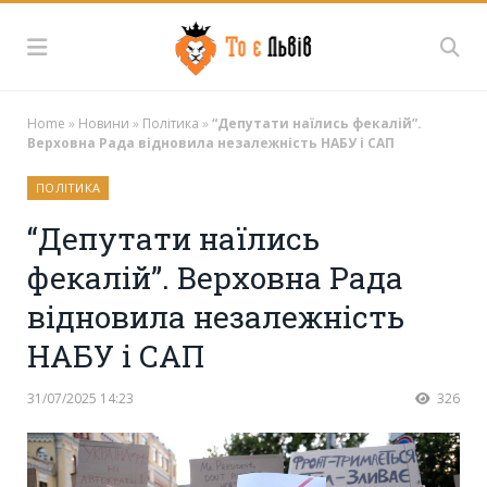
Home
»
Новини
»
Політика
»
“Депутати наїлись фекалій”.
Верховна Рада відновила незалежність НАБУ і САП
ПОЛІТИКА
“Депутати наїлись
фекалій”. Верховна Рада
відновила незалежність
НАБУ і САП
31/07/2025 14:23
326