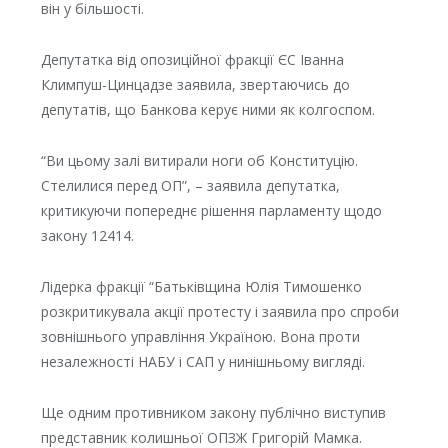
він у більшості.
Депутатка від опозиційної фракції ЄС Іванна
Климпуш-Цинцадзе заявила, звертаючись до
депутатів, що Банкова керує ними як колгоспом.
“Ви цьому залі витирали ноги об Конституцію.
Стелилися перед ОП”, – заявила депутатка,
критикуючи попереднє рішення парламенту щодо
закону 12414.
Лідерка фракції “Батьківщина Юлія Тимошенко
розкритикувала акції протесту і заявила про спроби
зовнішнього управління Україною. Вона проти
незалежності НАБУ і САП у нинішньому вигляді.
Ще одним противником закону публічно виступив
представник колишньої ОПЗЖ Григорій Мамка.