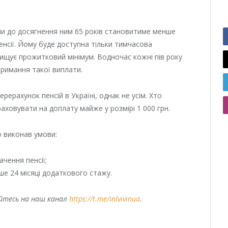
и до досягнення ним 65 років становитиме менше
пенсії. Йому буде доступна тільки тимчасова
вищує прожитковий мінімум. Водночас кожні пів року
тримання такої виплати.
рерахунок пенсій в Україні, однак не усім. Хто
раховувати на доплату майже у розмірі 1 000 грн.
о виконав умови:
чення пенсії;
е 24 місяці додаткового стажу.
уйтесь на наш канал
https://t.me/inlvivinua
.