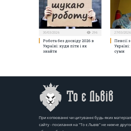
30/03/2026
296
27/03/2026
Робота без досвіду 2026 в
Пенсії з
Україні: куди піти і як
Україні:
знайти
суми
При копіюванні чи цитуванні будь-яких матеріал
сайту - посилання на "То є Львів" не нижче друго