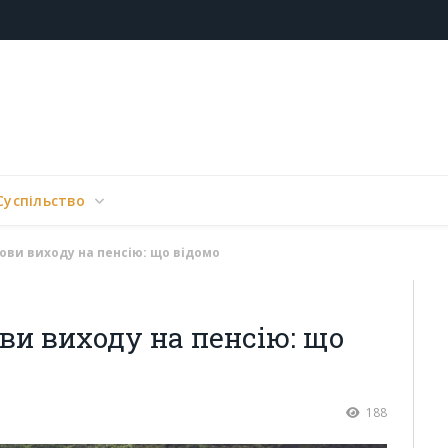
Суспільство
мови виходу на пенсію: що відомо
ви виходу на пенсію: що
188