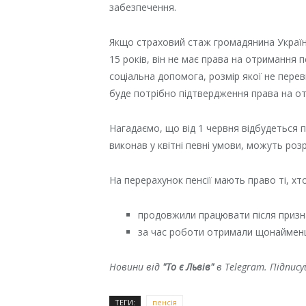
забезпечення.
Якщо страховий стаж громадянина Україн
15 років, він не має права на отримання 
соціальна допомога, розмір якої не пере
буде потрібно підтвердження права на о
Нагадаємо, що від 1 червня відбудеться пе
виконав у квітні певні умови, можуть роз
На перерахунок пенсії мають право ті, хт
продовжили працювати після призна
за час роботи отримали щонайменш
Новини від
"То є Львів"
в Telegram. Підпис
ТЕГИ:
пенсія