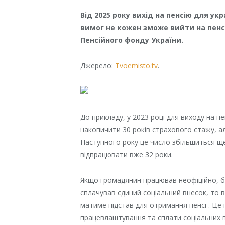
Від 2025 року вихід на пенсію для у
вимог не кожен зможе вийти на пенсі
Пенсійного фонду України.
Джерело:
Tvoemisto.tv
.
До прикладу, у 2023 році для виходу на п
накопичити 30 років страхового стажу, ал
Наступного року це число збільшиться ще 
відпрацювати вже 32 роки.
Якщо громадянин працював неофіційно, бе
сплачував єдиний соціальний внесок, то в
матиме підстав для отримання пенсії. Це
працевлаштування та сплати соціальних 