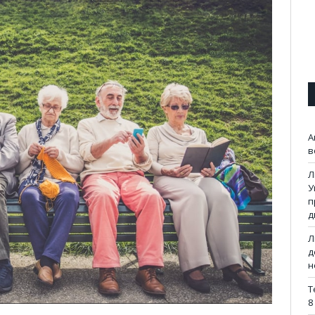
А
в
Л
У
п
д
Л
д
н
Т
8