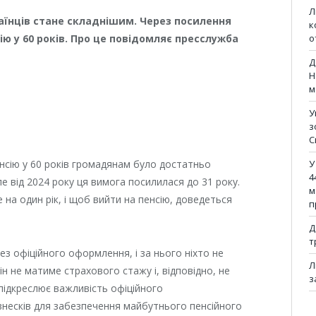
Л
країнців стане складнішим. Через посилення
к
о
ю у 60 років. Про це повідомляє пресслужба
Д
Н
м
У
з
С
У
енсію у 60 років громадянам було достатньо
4
е від 2024 року ця вимога посилилася до 31 року.
м
на один рік, і щоб вийти на пенсію, доведеться
п
Д
т
з офіційного оформлення, і за нього ніхто не
Л
ін не матиме страхового стажу і, відповідно, не
з
 підкреслює важливість офіційного
внесків для забезпечення майбутнього пенсійного