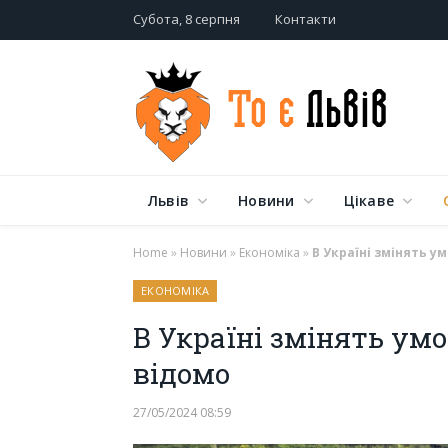
Субота, 8 серпня
Контакти
Львів
Новини
Цікаве
Home
»
Новини
»
Економіка
»
В Україні змінять у
ЕКОНОМІКА
В Україні змінять умо
відомо
27/05/2024 08:59