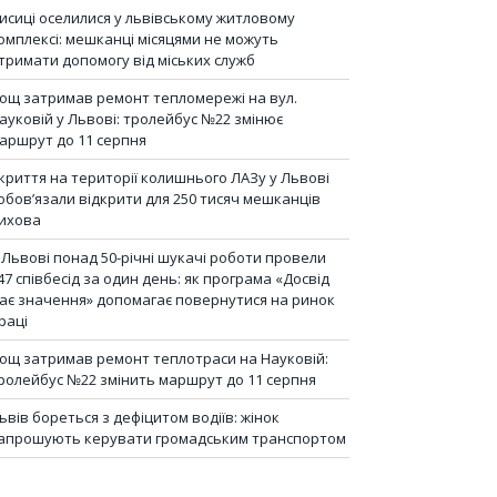
исиці оселилися у львівському житловому
омплексі: мешканці місяцями не можуть
тримати допомогу від міських служб
ощ затримав ремонт тепломережі на вул.
ауковій у Львові: тролейбус №22 змінює
аршрут до 11 серпня
криття на території колишнього ЛАЗу у Львові
обов’язали відкрити для 250 тисяч мешканців
ихова
 Львові понад 50-річні шукачі роботи провели
47 співбесід за один день: як програма «Досвід
ає значення» допомагає повернутися на ринок
раці
ощ затримав ремонт теплотраси на Науковій:
ролейбус №22 змінить маршрут до 11 серпня
ьвів бореться з дефіцитом водіїв: жінок
апрошують керувати громадським транспортом