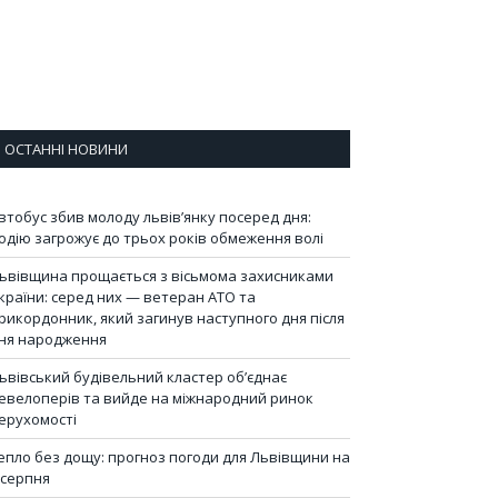
ОСТАННІ НОВИНИ
втобус збив молоду львів’янку посеред дня:
одію загрожує до трьох років обмеження волі
ьвівщина прощається з вісьмома захисниками
країни: серед них — ветеран АТО та
рикордонник, який загинув наступного дня після
ня народження
ьвівський будівельний кластер об’єднає
евелоперів та вийде на міжнародний ринок
ерухомості
епло без дощу: прогноз погоди для Львівщини на
 серпня