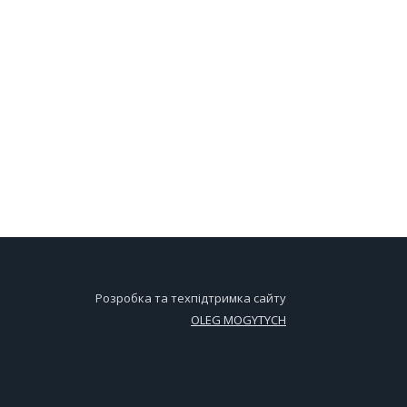
Розробка та техпідтримка сайту
OLEG MOGYTYCH