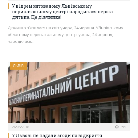
У відремонтованому Львівському
перинатальному центрі народилася перша
дитина. Це дівчинка!
Дівчинка з’явилася на світ учора, 24 червня. УЛьвівському
обласному перинатальному центрі учора, 24 червня,
народилася…
ЛЬВІВ
26/05/2018
695
У Львові не надали згоди на відкриття