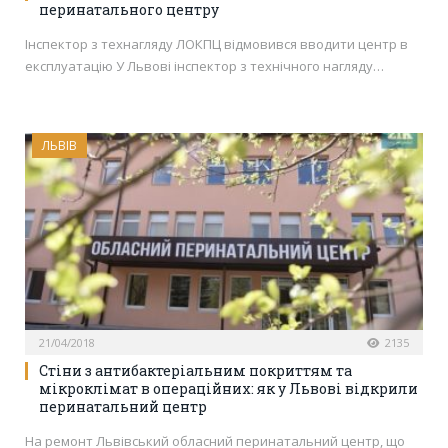
перинатального центру
Інспектор з технагляду ЛОКПЦ відмовився вводити центр в
експлуатацію У Львові інспектор з технічного нагляду…
ЛЬВІВ
21/04/2018
2135
Стіни з антибактеріальним покриттям та
мікроклімат в операційних: як у Львові відкрили
перинатальний центр
На ремонт Львівський обласний перинатальний центр, що