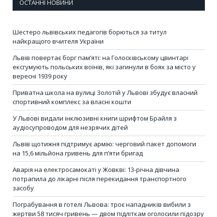
ОСТАННІ НОВИНИ
Шестеро львівських педагогів борються за титул
найкращого вчителя України
Львів повертає борг пам’яті: на Голосківському цвинтарі
ексгумують польських воїнів, які загинули в боях за місто у
вересні 1939 року
Приватна школа на вулиці Золотій у Львові збудує власний
спортивний комплекс за власні кошти
У Львові видали інклюзивні книги шрифтом Брайля з
аудіосупроводом для незрячих дітей
Львів щотижня підтримує армію: черговий пакет допомоги
на 15,6 мільйона гривень для п’яти бригад
Аварія на електросамокаті у Жовкві: 13-річна дівчина
потрапила до лікарні після перекидання транспортного
засобу
Пограбування в готелі Львова: троє нападників вибили з
жертви 58 тисяч гривень — двом підліткам оголосили підозру