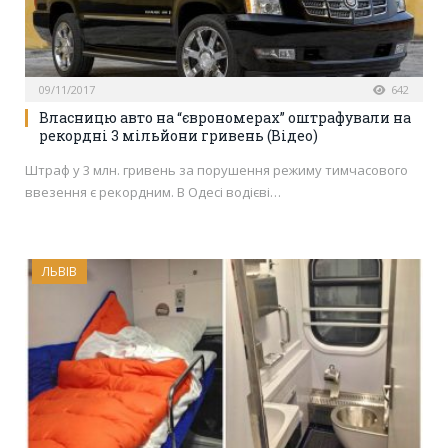
09/11/2017
642
Власницю авто на “єврономерах” оштрафували на
рекордні 3 мільйони гривень (Відео)
Штраф у 3 млн. гривень за порушення режиму тимчасового
ввезення є рекордним. В Одесі водієві…
ЛЬВІВ