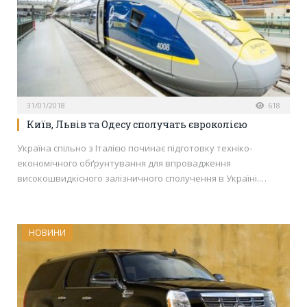
31/01/2018
618
Київ, Львів та Одесу сполучать євроколією
Україна спільно з Італією починає підготовку техніко-
економічного обґрунтування для впровадження
високошвидкісного залізничного сполучення в Україні.…
НОВИНИ