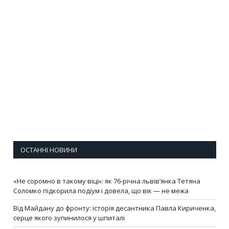
ОСТАННІ НОВИНИ
«Не соромно в такому віці»: як 76-річна львів’янка Тетяна
Соломко підкорила подіум і довела, що вік — не межа
Від Майдану до фронту: історія десантника Павла Кириченка,
серце якого зупинилося у шпиталі