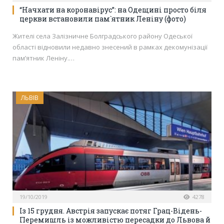
“Начхати на коронавірус”: на Одещині просто біля
церкви встановили пам`ятник Леніну (фото)
Жителі села Залізничне Болградського району Одеської
області відновили недавно знесений в рамках декомунізації
пам’ятник Леніну.…
ЛЬВІВ
19/10/2019
4278
Із 15 грудня. Австрія запускає потяг Грац-Відень-
Перемишль із можливістю пересадки до Львова й