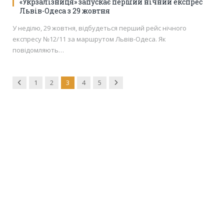
«Укрзалізниця» запускає перший нічний експрес
Львів-Одеса з 29 жовтня
У неділю, 29 жовтня, відбудеться перший рейс нічного
експресу №12/11 за маршрутом Львів-Одеса. Як
повідомляють…
Previous
Next
1
2
3
4
5