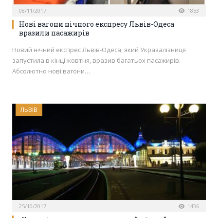
08/11/2017
1853
Нові вагони нічного експресу Львів-Одеса
вразили пасажирів
Новий нічний експрес Львів-Одеса, який Укразалізниця
запустила в кінці жовтня, вразив багатьох пасажирів.
Абсолютно нові вагони…
ЛЬВІВ
25/10/2017
1436