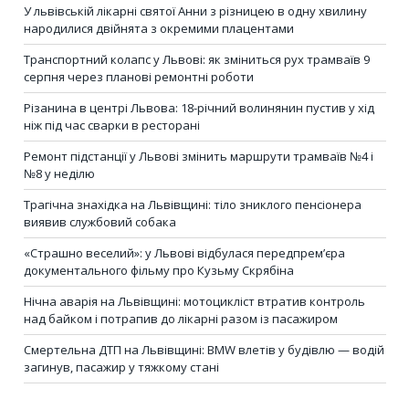
У львівській лікарні святої Анни з різницею в одну хвилину
народилися двійнята з окремими плацентами
Транспортний колапс у Львові: як зміниться рух трамваїв 9
серпня через планові ремонтні роботи
Різанина в центрі Львова: 18-річний волинянин пустив у хід
ніж під час сварки в ресторані
Ремонт підстанції у Львові змінить маршрути трамваїв №4 і
№8 у неділю
Трагічна знахідка на Львівщині: тіло зниклого пенсіонера
виявив службовий собака
«Страшно веселий»: у Львові відбулася передпрем’єра
документального фільму про Кузьму Скрябіна
Нічна аварія на Львівщині: мотоцикліст втратив контроль
над байком і потрапив до лікарні разом із пасажиром
Смертельна ДТП на Львівщині: BMW влетів у будівлю — водій
загинув, пасажир у тяжкому стані