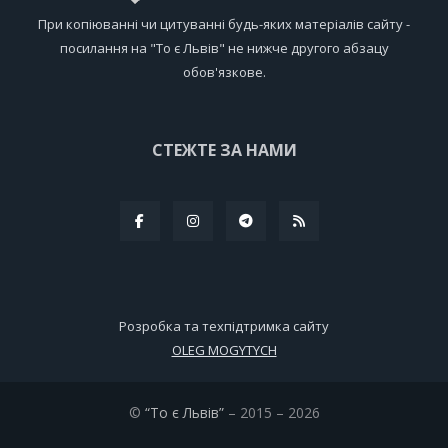
При копіюванні чи цитуванні будь-яких матеріалів сайту -
посилання на "То є Львів" не нижче другого абзацу
обов'язкове.
СТЕЖТЕ ЗА НАМИ
Розробка та техпідтримка сайту
OLEG MOGYTYCH
©
“То є Львів”
– 2015 – 2026