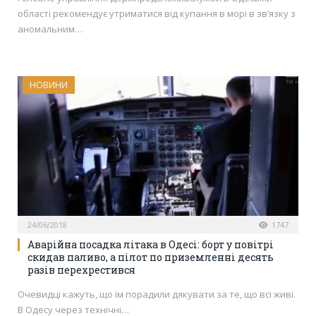
області рекомендує утриматися від купання в морі в зв’язку з
аномальним…
НОВИНИ
24/06/2018
1747
Аварійна посадка літака в Одесі: борт у повітрі
скидав паливо, а пілот по приземленні десять
разів перехрестився
Очевидці кажуть, що їм порадили дякувати за те, що всі живі.
В Одесу через технічні…