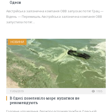
Одеси
Австрійська залізнична компанія OBB запускає потяг Грац —
Відень — Перемишль Австрійська залізнична компанія OBB
запустила потяг…
НОВИНИ
11/06/2019
1105
В Одесі позеленіло море: купатися не
рекомендують
Головне управління Держпродспоживслужби в Одеській