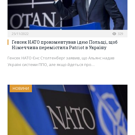
25/11/2022
329
Генсек НАТО прокоментував ідею Польщі, щоб
Німеччина перемістила Patriot в Україну
Генсек НАТО Єнс Столтенберг заявив, що Альянс надав
Україні системи ППО, але якщо йдеться про…
НОВИНИ