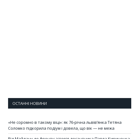
ОСТАННІ НОВИНИ
«Не соромно в такому віці»: як 76-річна львів’янка Тетяна
Соломко підкорила подіум і довела, що вік — не межа
Від Майдану до фронту: історія десантника Павла Кириченка,