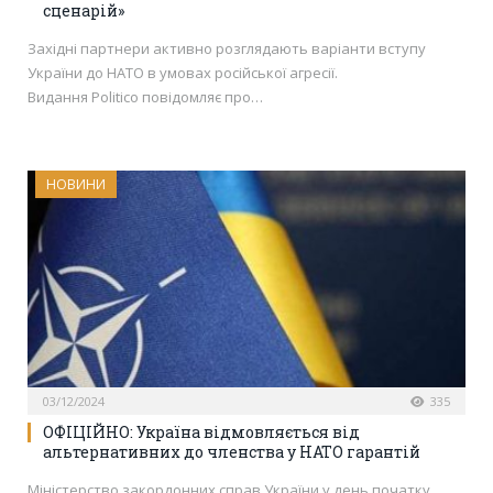
сценарій»
Західні партнери активно розглядають варіанти вступу
України до НАТО в умовах російської агресії.
Видання Politico повідомляє про…
НОВИНИ
03/12/2024
335
ОФІЦІЙНО: Україна відмовляється від
альтернативних до членства у НАТО гарантій
Міністерство закордонних справ України у день початку