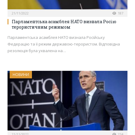
21/11/2022
187
Парламентська асамблея НАТО визнала Росію
терористичним режимом
Парламентська асамблея НАТО визнала Російську
Федерацію та її режим державою-терористом. Відповідна
резолюція була ухвалена на…
НОВИНИ
21/11/2022
224