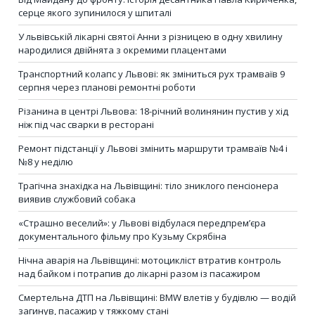
серце якого зупинилося у шпиталі
У львівській лікарні святої Анни з різницею в одну хвилину
народилися двійнята з окремими плацентами
Транспортний колапс у Львові: як зміниться рух трамваїв 9
серпня через планові ремонтні роботи
Різанина в центрі Львова: 18-річний волинянин пустив у хід
ніж під час сварки в ресторані
Ремонт підстанції у Львові змінить маршрути трамваїв №4 і
№8 у неділю
Трагічна знахідка на Львівщині: тіло зниклого пенсіонера
виявив службовий собака
«Страшно веселий»: у Львові відбулася передпрем’єра
документального фільму про Кузьму Скрябіна
Нічна аварія на Львівщині: мотоцикліст втратив контроль
над байком і потрапив до лікарні разом із пасажиром
Смертельна ДТП на Львівщині: BMW влетів у будівлю — водій
загинув, пасажир у тяжкому стані