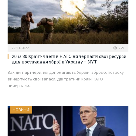
27/11/2022
279
20 із 30 країн-членів НАТО вичерпали свої ресурси
для постачання зброї в Україну – NYT
Західні партнери, які допомагають Україні зброєю, потроху
вичерпують свої запаси. Дві третини країн НАТО
вичерпали…
НОВИНИ