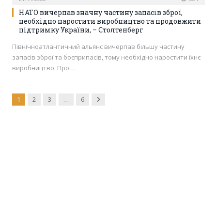
НАТО вичерпав значну частину запасів зброї,
необхідно наростити виробництво та продовжити
підтримку України, – Столтенберг
Північноатлантичний альянс вичерпав більшу частину
запасів зброї та боєприпасів, тому необхідно наростити їхнє
виробництво. Про…
Next
1
2
3
…
6