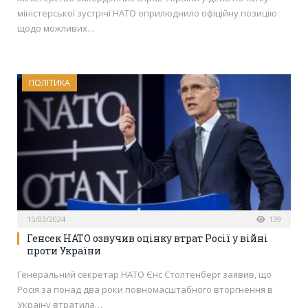
міністерської зустрічі НАТО оприлюднило офіційну позицію
щодо можливих…
ПОЛІТИКА
15/03/2024
139
Генсек НАТО озвучив оцінку втрат Росії у війні
проти України
Генеральний секретар НАТО Єнс Столтенберг заявив, що
Росія за понад два роки повномасштабного вторгнення в
Україну втратила…