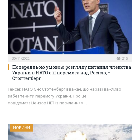
30/11/2022
215
Попередньою умовою розгляду питання членства
України в НАТО є її перемога над Росією, –
Столтенберг
Генсек НАТО Єнс Стотенберг вважає, що наразі важливо
забезпечити перемогу України. Про це
повідомляє Цензор.НЕТ із посиланням…
НОВИНИ