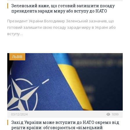
Зеленський каже, що готовий залишити посаду
президента заради миру або вступу до НАТО
Президент України Володимир Зеленський зазначив, що
готовий залишити свою посаду заради миру в Україні або
вступу…
ЛЬВІВ
03/12/2024
1099
Захід України може вступити до НАТО окремо від
решти країни: обговорюється «німецький