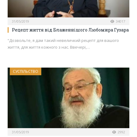
31/05/2019
34017
Рецепт життя від Блаженнішого Любомира Гузара
“Дозвольте, я дам такий невеличкий рецепт для вашого
життя, для життя кожного з нас. Ввечері,…
СУСПІЛЬСТВО
31/05/2019
2992