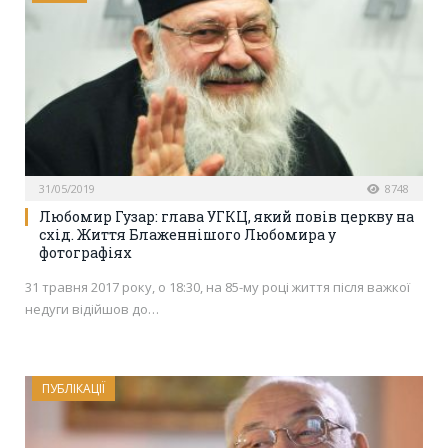
31/05/2019
8748
Любомир Гузар: глава УГКЦ, який повів церкву на
схід. Життя Блаженнішого Любомира у
фотографіях
31 травня 2017 року, о 18:30, на 85-му році життя після важкої
недуги відійшов до…
ПУБЛІКАЦІЇ