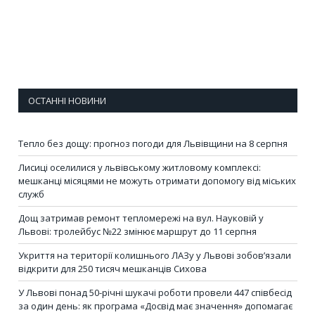
ОСТАННІ НОВИНИ
Тепло без дощу: прогноз погоди для Львівщини на 8 серпня
Лисиці оселилися у львівському житловому комплексі:
мешканці місяцями не можуть отримати допомогу від міських
служб
Дощ затримав ремонт тепломережі на вул. Науковій у
Львові: тролейбус №22 змінює маршрут до 11 серпня
Укриття на території колишнього ЛАЗу у Львові зобов’язали
відкрити для 250 тисяч мешканців Сихова
У Львові понад 50-річні шукачі роботи провели 447 співбесід
за один день: як програма «Досвід має значення» допомагає