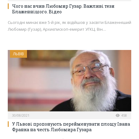
Чого нас вчив Любомир Гузар. Важливі тези
Блаженнішого. Відео
Сьогодні минає вже 5-й рік, як відійшов у засвіти Блаженніший
Любомир (Гузар), Архиєпископ-емерит УГКЦ. Він…
ЛЬВІВ
30/08/2021
458
У Львові пропонують перейменувати площу Івана
Франка на честь Любомира Гузара