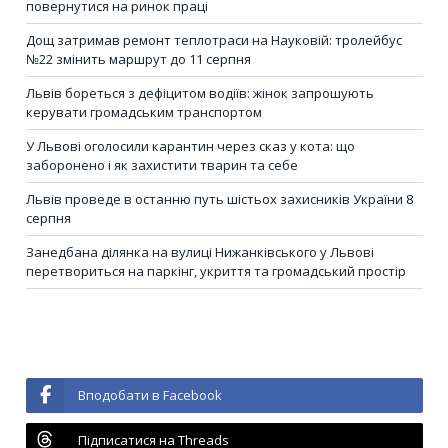
повернутися на ринок праці
Дощ затримав ремонт теплотраси на Науковій: тролейбус
№22 змінить маршрут до 11 серпня
Львів бореться з дефіцитом водіїв: жінок запрошують
керувати громадським транспортом
У Львові оголосили карантин через сказ у кота: що
заборонено і як захистити тварин та себе
Львів проведе в останню путь шістьох захисників України 8
серпня
Занедбана ділянка на вулиці Нижанківського у Львові
перетвориться на паркінг, укриття та громадський простір
Вподобати в Facebook
Підписатися на Threads