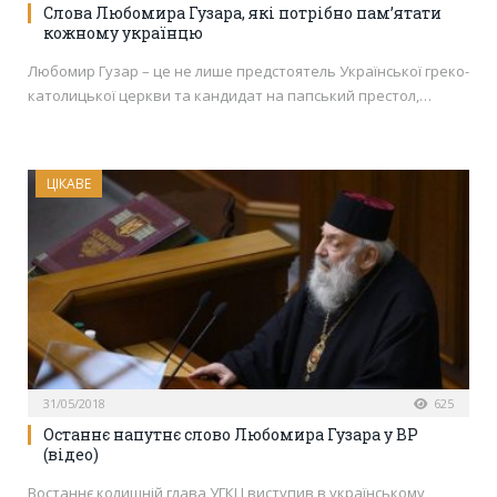
Слова Любомира Гузара, які потрібно пам’ятати
кожному українцю
Любомир Гузар – це не лише предстоятель Української греко-
католицької церкви та кандидат на папський престол,…
ЦІКАВЕ
31/05/2018
625
Останнє напутнє слово Любомира Гузара у ВР
(відео)
Востаннє колишній глава УГКЦ виступив в українському