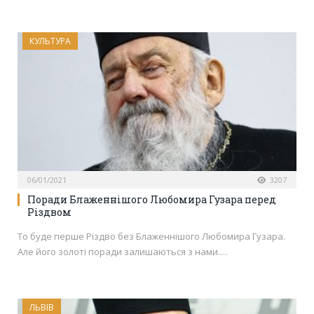
КУЛЬТУРА
06/01/2021
3207
Поради Блаженнішого Любомира Гузара перед
Різдвом
То буде перше Різдво без Блаженнішого Любомира Гузара.
Але його золоті поради залишаються з нами.…
ЛЬВІВ