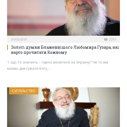
31/05/2019
2297
Золоті думки Блаженнішого Любомира Гузара, які
варто прочитати Кожному
1. Що то значить – гарно молитися за Україну? Чи то ми
маємо диктувати Богу,…
СУСПІЛЬСТВО