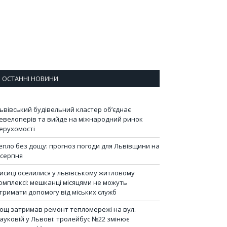
ОСТАННІ НОВИНИ
ьвівський будівельний кластер об’єднає
евелоперів та вийде на міжнародний ринок
ерухомості
епло без дощу: прогноз погоди для Львівщини на
 серпня
исиці оселилися у львівському житловому
омплексі: мешканці місяцями не можуть
тримати допомогу від міських служб
ощ затримав ремонт тепломережі на вул.
ауковій у Львові: тролейбус №22 змінює