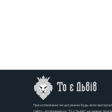
При копіюванні чи цитуванні будь-яких матеріал
сайту - посилання на "То є Львів" не нижче друго