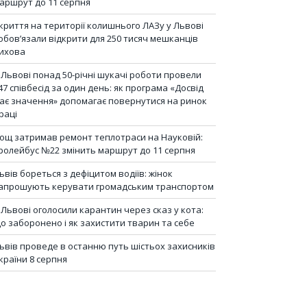
аршрут до 11 серпня
криття на території колишнього ЛАЗу у Львові
обов’язали відкрити для 250 тисяч мешканців
ихова
 Львові понад 50-річні шукачі роботи провели
47 співбесід за один день: як програма «Досвід
ає значення» допомагає повернутися на ринок
раці
ощ затримав ремонт теплотраси на Науковій:
ролейбус №22 змінить маршрут до 11 серпня
ьвів бореться з дефіцитом водіїв: жінок
апрошують керувати громадським транспортом
 Львові оголосили карантин через сказ у кота:
о заборонено і як захистити тварин та себе
ьвів проведе в останню путь шістьох захисників
країни 8 серпня