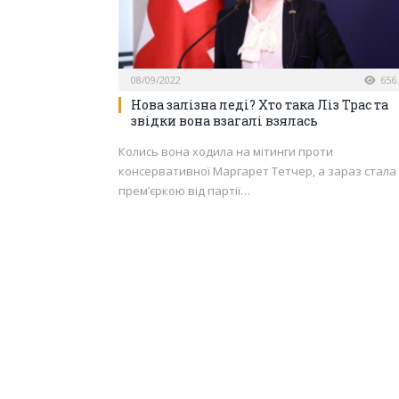
08/09/2022
656
Нова залізна леді? Хто така Ліз Трас та
звідки вона взагалі взялась
Колись вона ходила на мітинги проти
консервативної Маргарет Тетчер, а зараз стала
прем’єркою від партії…