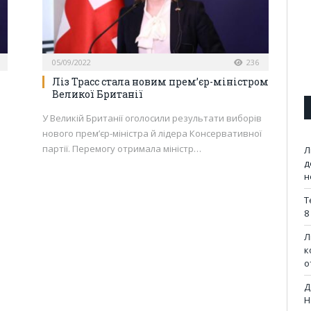
05/09/2022
236
Ліз Трасс стала новим прем’єр-міністром
Великої Британії
У Великій Британії оголосили результати виборів
нового прем’єр-міністра й лідера Консервативної
партії. Перемогу отримала міністр…
Л
д
н
Т
8
Л
к
о
Д
Н