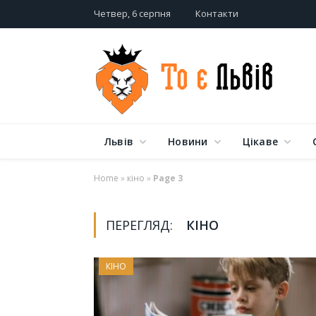
Четвер, 6 серпня
Контакти
Львів
Новини
Цікаве
Home
»
кіно
»
Page 3
ПЕРЕГЛЯД:
КІНО
КІНО