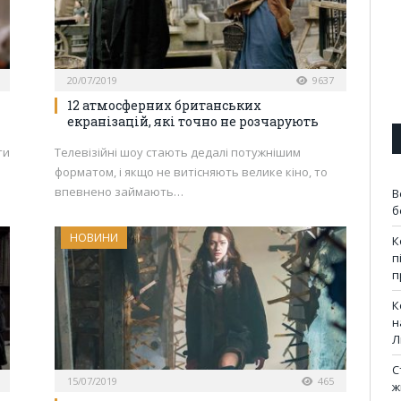
20/07/2019
9637
12 атмосферних британських
екранізацій, які точно не розчарують
ти
Телевізійні шоу стають дедалі потужнішим
форматом, і якщо не витісняють велике кіно, то
впевнено займають…
В
б
НОВИНИ
К
п
п
К
н
Л
С
15/07/2019
465
ж