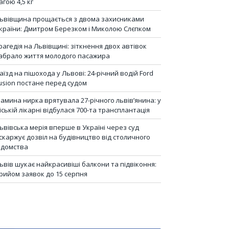
агою 4,5 кг
ьвівщина прощається з двома захисниками
країни: Дмитром Березком і Миколою Слєпком
рагедія на Львівщині: зіткнення двох автівок
абрало життя молодого пасажира
аїзд на пішохода у Львові: 24-річний водій Ford
usion постане перед судом
амина нирка врятувала 27-річного львів’янина: у
іській лікарні відбулася 700-та трансплантація
ьвівська мерія вперше в Україні через суд
скаржує дозвіл на будівництво від столичного
ідомства
ьвів шукає найкрасивіші балкони та підвіконня:
рийом заявок до 15 серпня