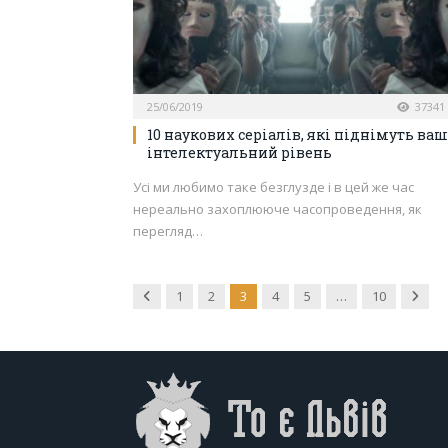
25/06/2019
37341
10 наукових серіалів, які піднімуть ваш
інтелектуальний рівень
Усі ми любимо таке безглузде і в цей же час
нереально захоплююче часопроведення, як
перегляд…
Previous
Next
1
2
3
4
5
…
10