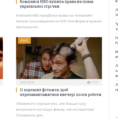
в
Компанія HBO купила права на показ
української стрічки
Л
У
Компанія HBO придбала права на телевізійні
покази та розміщення на VOD платформі в країнах
Т
Центральної…
з
Н
КІНО
F
М
м
Л
о
в
10/07/2019
7177
Л
п
11 хороших фільмів, щоб
перезавантажитися ввечері після роботи
Обожнюєте хороше кіно, але більше часу
…
витрачаєте на пошук фільму, ніж на перегляд?
Спеціально для…