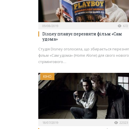
09/08/2019
672
Disney планує перезняти фільм «Сам
удома»
Студія Disney оголосила, що збирається перезня
фільм «Сам удома» (Home Alone) для свого нового
стрімінгового…
КІНО
18/07/2019
22323