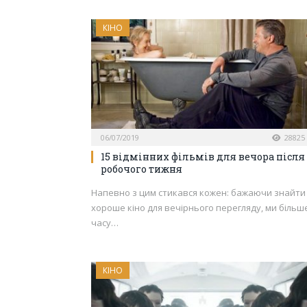
КІНО
06/07/2019
28825
15 відмінних фільмів для вечора після
робочого тижня
Напевно з цим стикався кожен: бажаючи знайти
хороше кіно для вечірнього перегляду, ми більш
часу…
КІНО