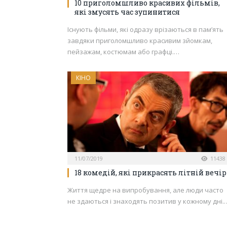
10 приголомшливо красивих фільмів,
які змусять час зупинитися
Існують фільми, які одразу врізаються в пам’ять
завдяки приголомшливо красивим зйомкам,
пейзажам, костюмам або графці.…
КІНО
11/07/2019
11438
18 комедій, які прикрасять літній вечір
Життя щедре на випробування, але люди часто
не здаються і знаходять позитив у кожному дні.