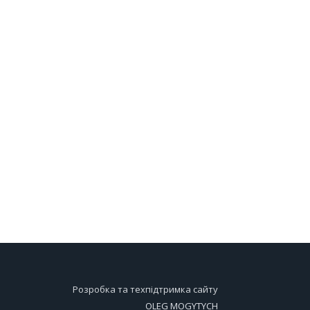
Розробка та техпідтримка сайту
OLEG MOGYTYCH