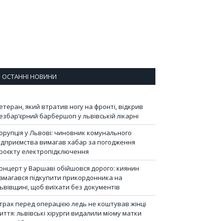
ОСТАННІ НОВИНИ
етеран, який втратив ногу на фронті, відкрив
езбар’єрний барбершоп у львівській лікарні
орупція у Львові: чиновник комунального
ідприємства вимагав хабар за погодження
роєкту електропідключення
онцерт у Варшаві обійшовся дорого: киянин
амагався підкупити прикордонника на
ьвівщині, щоб виїхати без документів
трах перед операцією ледь не коштував жінці
иття: львівські хірурги видалили міому матки