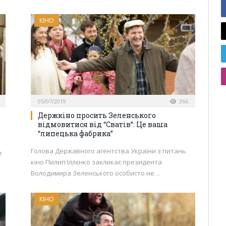
КІНО
05/07/2019
366
Держкіно просить Зеленського
відмовитися від “Сватів”: Це ваша
“липецька фабрика”
Голова Державного агентства України з питань
е
кіно Пилип Іллєнко закликає президента
Володимира Зеленського особисто не…
КІНО