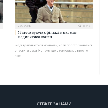
25/06/2019
38446
15 мотивуючих фільмів, які має
подивитися кожен
Іноді трапляються моменти, коли просто хочеться
опустити руки. Не тому що втомилися, а просто
вже…
СТЕЖТЕ ЗА НАМИ