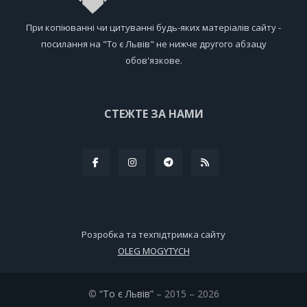
При копіюванні чи цитуванні будь-яких матеріалів сайту -
посилання на "То є Львів" не нижче другого абзацу
обов'язкове.
СТЕЖТЕ ЗА НАМИ
Розробка та техпідтримка сайту
OLEG MOGYTYCH
©
“То є Львів”
– 2015 – 2026