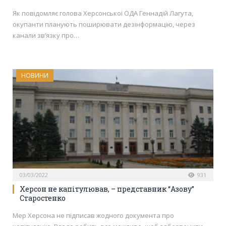
Як повідомляє голова Херсонської ОДА Геннадій Лагута,
окупанти планують поширювати дезінформацію, через
канали зв’язку про…
НОВИНИ
03/03/2022
931
Херсон не капітулював, – представник “Азову”
Старостенко
Мер Херсона не підписав жодного документа про