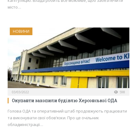
капітуляцію. Влада робить все можливе, щоб забезпечити
місто…
НОВИНИ
03/03/2022
598
Окупанти захопили будівлю Херсонської ОДА
Голова ОДА та оперативний штаб продовжують працювати
та виконувати свої обов’язки. Про це очільник
обладміністрації…