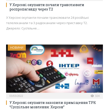
У Херсоні окупанти почали транслювати
роспропаганду через Т2
У Херсоні окупанти почали транслювати 24 російські
телелеканали та 3 радіоканали через приставку Т2.
Джерело: Суспільне…
НОВИНИ
03/03/2022
324
У Херсоні окупанти захопили приміщення ТРК
“Суспільне мовлення: Херсон”