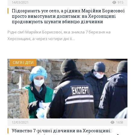
14/03/2021
915
Підозрюють усе село, а рідних Марійки Борисової
просто вимотували допитами: на Херсонщині
продовжують шукати вбивцю дівчинки
Рідні сім’ї Марійки Борисової, яка зникла 7 березня на
Херсонщині, а через чотири дні її…
СІМ'Я І ДІТИ
12/03/2021
1658
Убивство 7-річної дівчинки на Херсонщині: