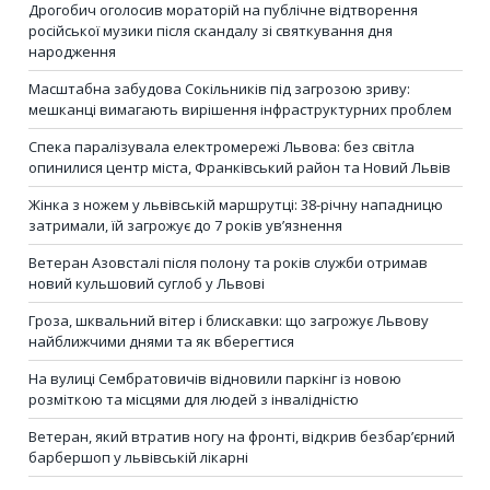
Дрогобич оголосив мораторій на публічне відтворення
російської музики після скандалу зі святкування дня
народження
Масштабна забудова Сокільників під загрозою зриву:
мешканці вимагають вирішення інфраструктурних проблем
Спека паралізувала електромережі Львова: без світла
опинилися центр міста, Франківський район та Новий Львів
Жінка з ножем у львівській маршрутці: 38-річну нападницю
затримали, їй загрожує до 7 років ув’язнення
Ветеран Азовсталі після полону та років служби отримав
новий кульшовий суглоб у Львові
Гроза, шквальний вітер і блискавки: що загрожує Львову
найближчими днями та як вберегтися
На вулиці Сембратовичів відновили паркінг із новою
розміткою та місцями для людей з інвалідністю
Ветеран, який втратив ногу на фронті, відкрив безбар’єрний
барбершоп у львівській лікарні