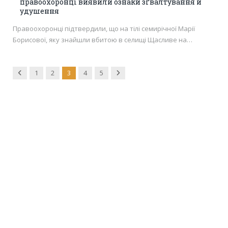
правоохоронці виявили ознаки зґвалтування й
удушення
Правоохоронці підтвердили, що на тілі семирічної Марії
Борисової, яку знайшли вбитою в селищі Щасливе на…
Previous
Next
1
2
3
4
5