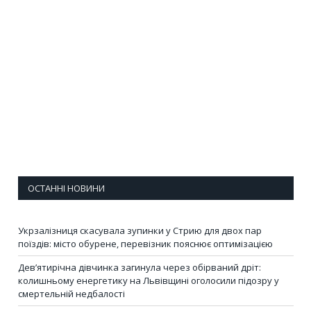
ОСТАННІ НОВИНИ
Укрзалізниця скасувала зупинки у Стрию для двох пар
поїздів: місто обурене, перевізник пояснює оптимізацією
Дев’ятирічна дівчинка загинула через обірваний дріт:
колишньому енергетику на Львівщині оголосили підозру у
смертельній недбалості