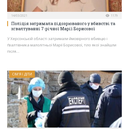
14/03/2021
1179
Поліція затримала підозрюваного у вбивстві та
згвалтуванні 7-річної Марії Борисової
У Херсонській області затримали ймовірного вбивцю і
ґвалтівника малолітньої Марії Борисової, тіло якої знайшли
після…
СІМ'Я І ДІТИ