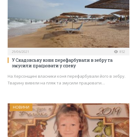
29/06/2021
852
У Скадовську коня перефарбували в зебру та
змусили працювати у спеку
На Херсонщині власники коня перефарбували його в зебру.
Тварину вивели на пляж та змусили працювати…
НОВИНИ