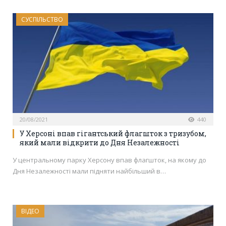
СУСПІЛЬСТВО
20/08/2021
440
У Херсоні впав гігантський флагшток з тризубом,
який мали відкрити до Дня Незалежності
У центральному парку Херсону впав флагшток, на якому до
Дня Незалежності мали підняти найбільший в…
ВІДЕО