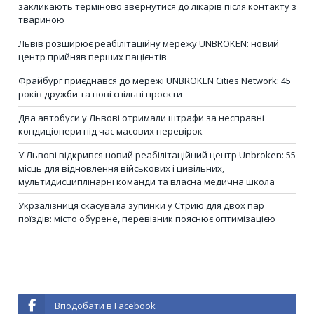
закликають терміново звернутися до лікарів після контакту з
твариною
Львів розширює реабілітаційну мережу UNBROKEN: новий
центр прийняв перших пацієнтів
Фрайбург приєднався до мережі UNBROKEN Cities Network: 45
років дружби та нові спільні проєкти
Два автобуси у Львові отримали штрафи за несправні
кондиціонери під час масових перевірок
У Львові відкрився новий реабілітаційний центр Unbroken: 55
місць для відновлення військових і цивільних,
мультидисциплінарні команди та власна медична школа
Укрзалізниця скасувала зупинки у Стрию для двох пар
поїздів: місто обурене, перевізник пояснює оптимізацією
Вподобати в Facebook