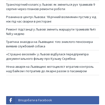
Транспортний колапс у Львові: як зміниться рух трамваїв 9
серпня через планові ремонтні роботи
Різанина в центрі Львова: 18-річний волинянин пустив у хід
ніж під час сварки в ресторані
Ремонт підстанції у Львові змінить маршрути трамваїв №4 і
№8 у неділю
Трагічна знахідка на Львівщині: тіло зниклого пенсіонера
виявив службовий собака
«Страшно веселий»: у Львові відбулася передпрем’єра
документального фільму про Кузьму Скрябіна
Нічна аварія на Львівщині: мотоцикліст втратив контроль
над байком і потрапив до лікарні разом із пасажиром
Вподобати в Facebook