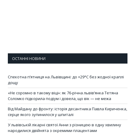
ОСТАННІ НОВИНИ
Спекотна п’ятниця на Львівщині: до +29°C без жодної краплі
дощу
«Не соромно в такому віці»: як 76-річна львів’янка Тетяна
Соломко підкорила подіум і довела, що вік — не межа
Від Майдану до фронту: історія десантника Павла Кириченка,
серце якого зупинилося у шпиталі
У львівській лікарні святої Анни з різницею в одну хвилину
народилися двійнята з окремими плацентами