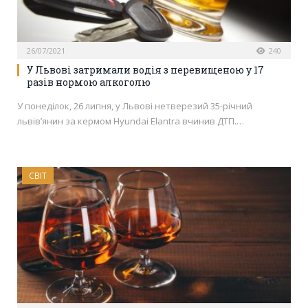
26/07/2021
240
У Львові затримали водія з перевищеною у 17
разів нормою алкоголю
У понеділок, 26 липня, у Львові нетверезий 35-річний
львів’янин за кермом Hyundai Elantra вчинив ДТП.…
СВІТ