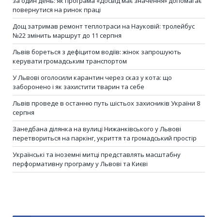
за один день: як програма «Досвід має значення» допомагає
повернутися на ринок праці
Дощ затримав ремонт теплотраси на Науковій: тролейбус
№22 змінить маршрут до 11 серпня
Львів бореться з дефіцитом водіїв: жінок запрошують
керувати громадським транспортом
У Львові оголосили карантин через сказ у кота: що
заборонено і як захистити тварин та себе
Львів проведе в останню путь шістьох захисників України 8
серпня
Занедбана ділянка на вулиці Нижанківського у Львові
перетвориться на паркінг, укриття та громадський простір
Українські та іноземні митці представлять масштабну
перформативну програму у Львові та Києві