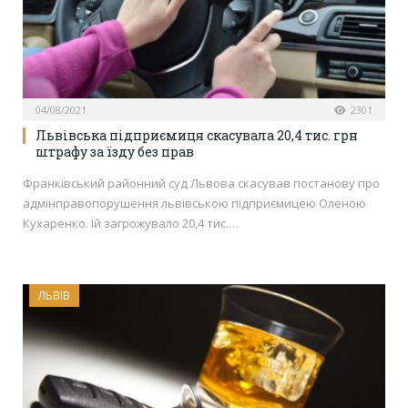
04/08/2021
2301
Львівська підприємиця скасувала 20,4 тис. грн
штрафу за їзду без прав
Франківський районний суд Львова скасував постанову про
адмінправопорушення львівською підприємицею Оленою
Кухаренко. Їй загрожувало 20,4 тис.…
ЛЬВІВ