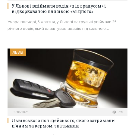
У Львові впіймали водія «під градусом» і
відкоркованою пляшкою «міцного»
Учора ввечері, 5 жовтня, у Львові патрульні упіймали 35-
річного водія, який влаштував аварію під сильною…
ЛЬВІВ
03/10/2021
769
Львівського поліцейського, якого затримали
п’яним за кермом, звільнили