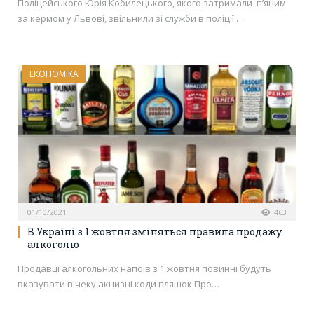
Поліцейського Юрія Кобилецького, якого затримали п’яним
за кермом у Львові, звільнили зі служби в поліції.…
ЕКОНОМІКА
01/10/2021
463
В Україні з 1 жовтня зміняться правила продажу
алкоголю
Продавці алкогольних напоїв з 1 жовтня повинні будуть
вказувати в чеку акцизні коди пляшок Про…