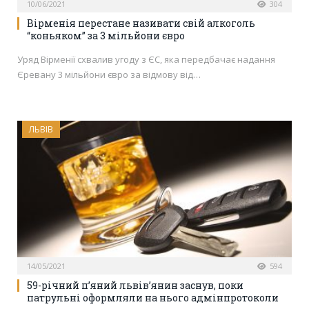
10/06/2021
304
Вірменія перестане називати свій алкоголь
“коньяком” за 3 мільйони євро
Уряд Вірменії схвалив угоду з ЄС, яка передбачає надання
Єревану 3 мільйони євро за відмову від…
ЛЬВІВ
14/05/2021
594
59-річний п’яний львів’янин заснув, поки
патрульні оформляли на нього адмінпротоколи