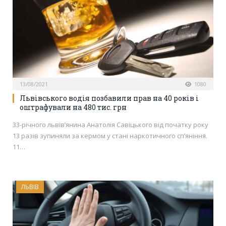
13/08/2021
1080
Львівського водія позбавили прав на 40 років і
оштрафували на 480 тис. грн
33-річного львів’янина Анатолія Савіцького від початку року
13 разів зупиняли за кермом у стані наркотичного сп’яніння.
11…
ЛЬВІВ