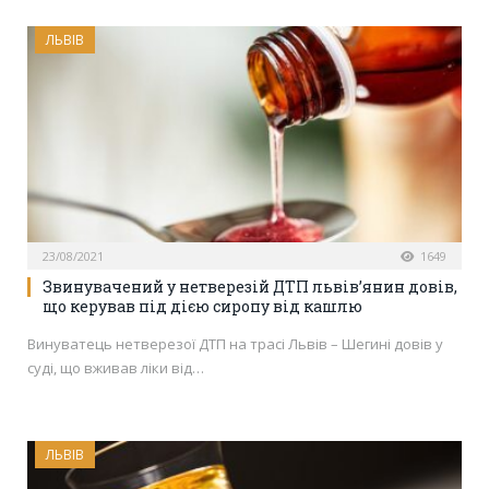
ЛЬВІВ
23/08/2021
1649
Звинувачений у нетверезій ДТП львів’янин довів,
що керував під дією сиропу від кашлю
Винуватець нетверезої ДТП на трасі Львів – Шегині довів у
суді, що вживав ліки від…
ЛЬВІВ