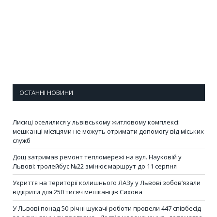
ОСТАННІ НОВИНИ
Лисиці оселилися у львівському житловому комплексі:
мешканці місяцями не можуть отримати допомогу від міських
служб
Дощ затримав ремонт тепломережі на вул. Науковій у
Львові: тролейбус №22 змінює маршрут до 11 серпня
Укриття на території колишнього ЛАЗу у Львові зобов’язали
відкрити для 250 тисяч мешканців Сихова
У Львові понад 50-річні шукачі роботи провели 447 співбесід