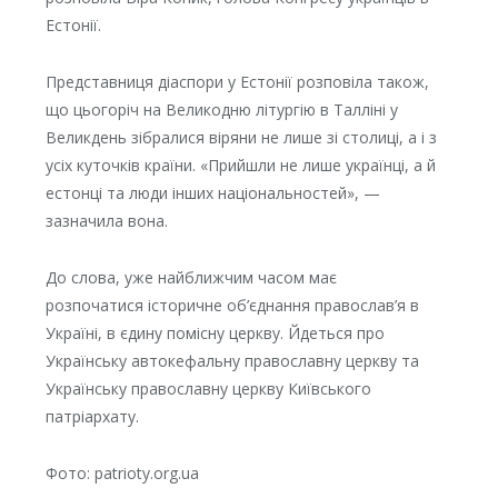
Естонії.
Представниця діаспори у Естонії розповіла також,
що цьогоріч на Великодню літургію в Талліні у
Великдень зібралися віряни не лише зі столиці, а і з
усіх куточків країни. «Прийшли не лише українці, а й
естонці та люди інших національностей», —
зазначила вона.
До слова, уже найближчим часом має
розпочатися історичне об’єднання православ’я в
Україні, в єдину помісну церкву. Йдеться про
Українську автокефальну православну церкву та
Українську православну церкву Київського
патріархату.
Фото: patrioty.org.ua