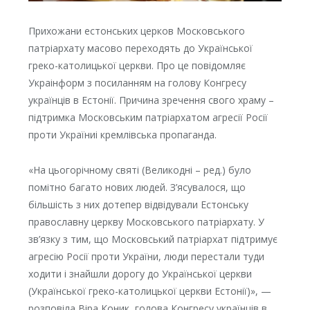
Прихожани естонських церков Московського
патріархату масово переходять до Української
греко-католицької церкви. Про це повідомляє
Украінформ з посиланням на голову Конгресу
українців в Естонії. Причина зречення свого храму –
підтримка Московським патріархатом агресії Росії
проти Україниі кремлівська пропаганда.
«На цьогорічному святі (Великодні – ред.) було
помітно багато нових людей. З’ясувалося, що
більшість з них дотепер відвідували Естонську
православну церкву Московського патріархату. У
зв’язку з тим, що Московський патріархат підтримує
агресію Росії проти України, люди перестали туди
ходити і знайшли дорогу до Української церкви
(Української греко-католицької церкви Естонії)», —
розповіла Віра Коник, голова Конгресу українців в