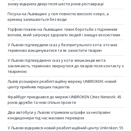
знову відкрила двері після шести років реставрації
Посуха на Львівщині: у селі повністю висохло озеро, а
криниці залишаються без води
Торфові пожежі на Львівщині: тижні боротьби з підземним
вогнем, який загрожує здоров’ю людей і знищує екосистеми
У Львові підтвердили сказ у безпритульного кота: хто має
терміново вакцинуватися та як захистити тварин
У Львові підтверджено сказ у кота: мешканців міста
закликають терміново звернутися до лікарів після контакту з
твариною
Львів розширює реабілітаційну мережу UNBROKEN: новий
центр прийняв перших пацієнтів
Фрайбург приєднався до мережі UNBROKEN Cities Network: 45
років дружби та нові спільні проєкти
Два автобуси у Львові отримали штрафи за несправні
кондиціонери під час масових перевірок
У Львові відкрився новий реабілітаційний центр Unbroken: 55