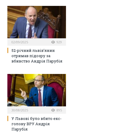
02/09/2025
929
52-річний львів’янин
отримав підозру за
вбивство Андрія Парубія
30/08/2025
895
У Львові було вбито екс-
голову ВРУ Андрія
Парубія