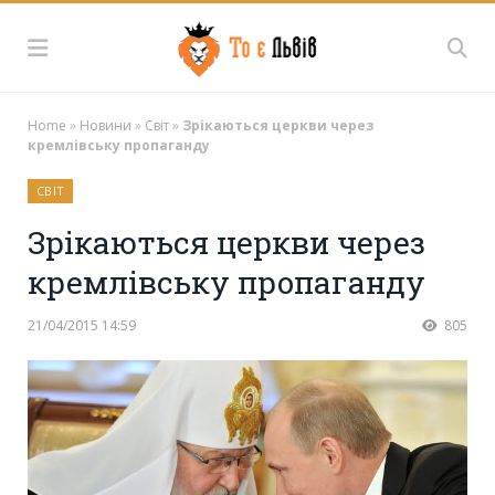
Home
»
Новини
»
Світ
»
Зрікаються церкви через
кремлівську пропаганду
СВІТ
Зрікаються церкви через
кремлівську пропаганду
21/04/2015 14:59
805