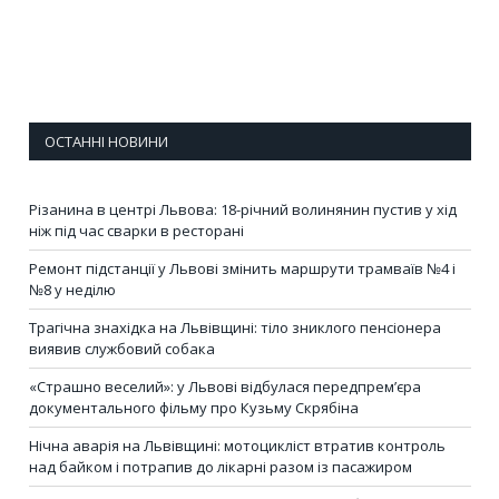
ОСТАННІ НОВИНИ
Різанина в центрі Львова: 18-річний волинянин пустив у хід
ніж під час сварки в ресторані
Ремонт підстанції у Львові змінить маршрути трамваїв №4 і
№8 у неділю
Трагічна знахідка на Львівщині: тіло зниклого пенсіонера
виявив службовий собака
«Страшно веселий»: у Львові відбулася передпрем’єра
документального фільму про Кузьму Скрябіна
Нічна аварія на Львівщині: мотоцикліст втратив контроль
над байком і потрапив до лікарні разом із пасажиром