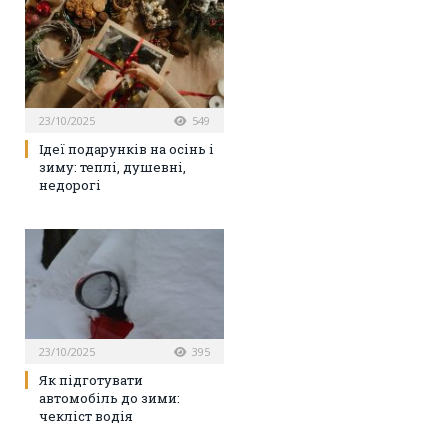
23/10/2025
549
Ідеї подарунків на осінь і
зиму: теплі, душевні,
недорогі
23/10/2025
395
Як підготувати
автомобіль до зими:
чекліст водія