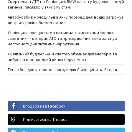
Смертельна ДТП на Львівщині: BMW влетів у будівлю — водій
загинув, пасажир у тяжкому стані
Автобус збив молоду львів’янку посеред дня: водію загрожує
до трьох років обмеження волі
Львівщина прощається з вісьмома захисниками України:
серед них — ветеран АТО та прикордонник, який загинув
наступного дня після дня народження
Львівський будівельний кластер об’єднає девелоперів та
вийде на міжнародний ринок нерухомості
Тепло без дощу: прогноз погоди для Львівщини на 8 серпня
Вподобати в Facebook
Підписатися на Threads