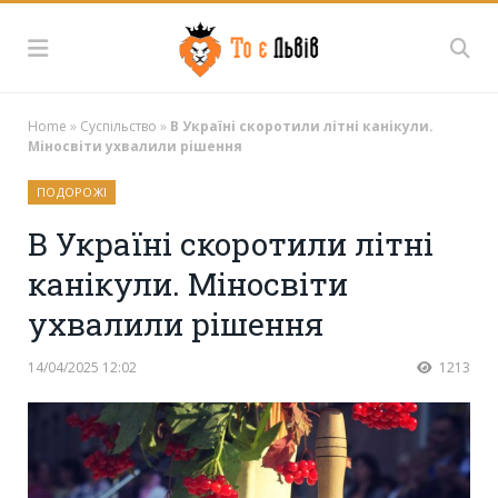
Home
»
Суспільство
»
В Україні скоротили літні канікули.
Міносвіти ухвалили рішення
ПОДОРОЖІ
В Україні скоротили літні
канікули. Міносвіти
ухвалили рішення
14/04/2025 12:02
1213